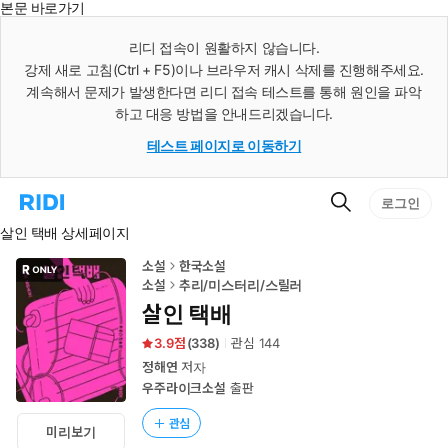
본문 바로가기
인
스
리디 접속이 원활하지 않습니다.
턴
강제 새로 고침(Ctrl + F5)이나 브라우저 캐시 삭제를 진행해주세요.
트
검
계속해서 문제가 발생한다면 리디 접속 테스트를 통해 원인을 파악
색
하고 대응 방법을 안내드리겠습니다.
테스트 페이지로 이동하기
검
리
로그인
색
디
살인 택배 상세페이지
홈
으
로
소설
한국소설
이
소설
추리/미스터리/스릴러
동
살인 택배
3.9
(
338
)
관심
144
정해연
저자
우주라이크소설
출판
관심
미리보기