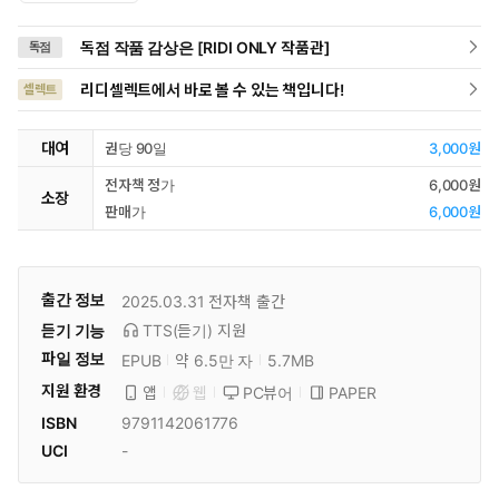
독점 작품 감상은 [RIDI ONLY 작품관]
독점
리디셀렉트에서 바로 볼 수 있는 책입니다!
셀렉트
대여
권당 90일
3,000원
전자책 정가
6,000원
소장
판매가
6,000원
출간 정보
2025.03.31
전자책 출간
듣기 기능
TTS(듣기)
지원
파일 정보
EPUB
약 6.5만 자
5.7MB
지원 환경
PC뷰어
PAPER
앱
웹
ISBN
9791142061776
UCI
-