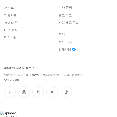
서비스
기타 문의
제휴카드
원고 투고
뷰어 다운로드
사업 제휴 문의
CP사이트
회사
리디바탕
회사 소개
인재채용
리디(주) 사업자 정보
이용약관
개인정보 처리방침
청소년보호정책
사업자정보확인
©
RIDI Corp.
페
인
트
유
틱
이
스
위
튜
톡
스
타
터
브
북
그
램