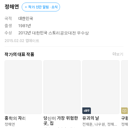
작정한 대로 예화의 시신과 옷가지를 담은 캐리어를 탑차에 싣고 문
정해연
작가 신간 알림 · 소식
을 닫은 순간, 차주이자 운전자인 한수 없이 탑차가 저절로 출발하
는 믿을 수 없는 일이 일어난다! 경찰에 신고할 수도 없고, 어쩔 도리
국적
대한민국
없이 담배만 피우며 차량 도난범의 연락을 기다리고 있을 때, 한 통
출생
1981년
의 전화가 걸려 온다. “차에 재미있는 게 실렸던데?” 범인은 정신을
수상
2012년 대한민국 스토리공모대전 우수상
차리려 애쓰는 한수에게 사람 죽인 값으로 이 정도는 쳐야 하지 않
2015.02.02
업데이트
겠냐며 3일 내로 3억을 마련하라는 미션을 던진다.
작가의 대표 작품
더보기
모아 두기는커녕 마이너스만 찍힌 통장을 확인한 한수는 애꿎은 아
내에게 불같이 화를 내고 나와, 지점장인 진구에게 부탁해 보지만
그마저도 통하지 않자 사채업자까지 찾아가게 된다. 급기야 5억 원
의 사망 보험금을 노리고 아내마저 희생시키려는 추가 범죄를 도모
하게 되는데…….
한수는 끝내 3억을 마련하는 데에 성공하고 탑차와 예화의 시신을
되찾을 수 있을까? 인간의 본성을 파고드는 작품들로 지금 한국의
스릴러를 대표하는 정해연 작가의 최신작.
홍학의 자리
당신이 가장 위험한
유괴의 날
구원
곳, 집
정해연
전재훈
,
나우원
,
정해연
정해