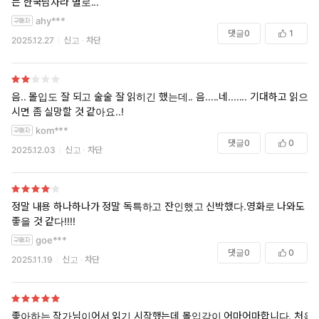
는 한국남자라 별로...
봐도 좋다고 생각합니다. 글을 읽는 동안에는 흥미진진했으니까요!
ahy***
댓글
0
1
2025.12.27
신고
차단
음.. 몰입도 잘 되고 술술 잘 읽히긴 했는데.. 음.....네....... 기대하고 읽으
시면 좀 실망할 것 같아요..!
kom***
댓글
0
0
2025.12.03
신고
차단
정말 내용 하나하나가 정말 독특하고 잔인했고 신박했다.영화로 나와도
좋을 것 같다!!!!
goe***
댓글
0
0
2025.11.19
신고
차단
좋아하는 작가님이어서 읽기 시작했는데 몰입감이 어마어마합니다. 처음