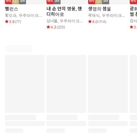
밸런스
내 손 안의 영웅, 핸
생명의 샘물
광
디히어로
썰 
황모과
,
우주라이크소설
곽재식
,
우주라이크소설
심너울
,
우주라이크소설
김
3.9
(
77
)
4.0
(
114
)
4.3
(
225
)
3