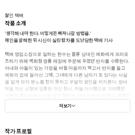
살인 택배
작품 소개
‘생각해 내야 한다. 어떻게든 빠져나갈 방법을.’
애인을 살해한 뒤 시신이 실린 탑차를 도난당한 택배 기사
택배 영업소장으로 일하는 한수는 불륜 상대인 예화에게 프러포
즈하기 위해 백화점 명품 매장에 주문해 두었던 반지를 수령한다.
아내와 아들이 있는 가정을 버릴 마음까지 먹고서 반지를 들고
예화의 집에 들어선 그때, 그녀에게 다른 남자가 또 있다는 사실
을 알게 되자 분노를 참지 못하고 우발적 살인을 저지른다. 방바
닥을 적신 선혈에 당황한 것도 잠시, 커플 아이템으로 구매했던
여행용 캐리어에 시신을 담고 탑차에 실어 인적이 드문 시 외곽의
호수에 유기하는 계획을 세운다.
더보기
“차에 재미있는 게 실렸던데?”
3일 내 3억을 요구하는 범인과의 두뇌 싸움이 시작된다!
작가 프로필