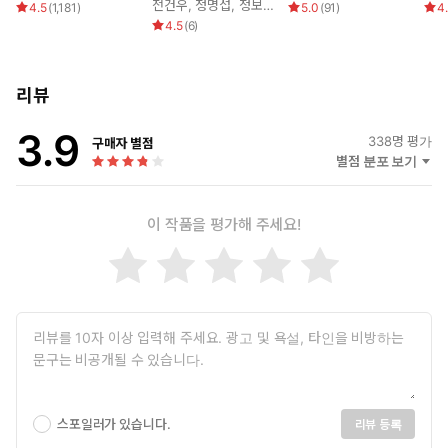
전건우
,
정명섭
,
정보라
,
정해연
4.5
(
1,181
)
5.0
(
91
)
4
4.5
(
6
)
리뷰
3.9
338
명 평가
구매자 별점
별점 분포 보기
이 작품을 평가해 주세요!
스포일러가 있습니다.
리뷰 등록