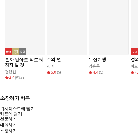
혼자 남아도 외로워
주와 연
무진기행
경
하지 말 것
청예
김승옥
이도
경민선
5.0
(
5
)
4.4
(
5
)
4
4.9
(
504
)
소장하기 버튼
위시리스트에 담기
카트에 담기
선물하기
대여하기
소장하기