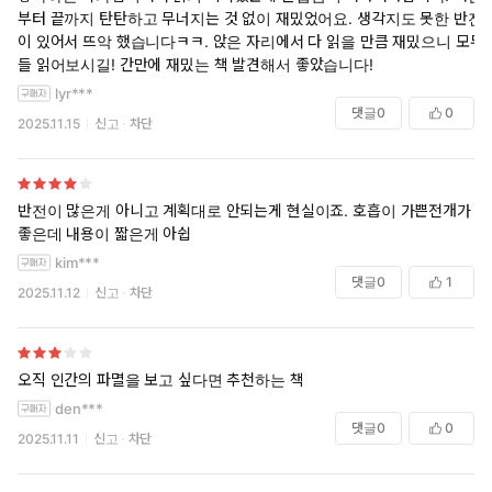
부터 끝까지 탄탄하고 무너지는 것 없이 재밌었어요. 생각지도 못한 반전
이 있어서 뜨악 했습니다ㅋㅋ. 앉은 자리에서 다 읽을 만큼 재밌으니 모두
들 읽어보시길! 간만에 재밌는 책 발견해서 좋았습니다!
lyr***
댓글
0
0
2025.11.15
신고
차단
반전이 많은게 아니고 계획대로 안되는게 현실이죠. 호흡이 가쁜전개가
좋은데 내용이 짧은게 아쉽
kim***
댓글
0
1
2025.11.12
신고
차단
오직 인간의 파멸을 보고 싶다면 추천하는 책
den***
댓글
0
0
2025.11.11
신고
차단