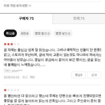
리뷰 작성 유의사항
구매자
75
전체
75
최신순
공감순
별점 높은순
별점 낮은순
글 자체는 몰입감 있게 잘 읽었습니다. 그러나 매력적인 인물이 단 한명도
없고, 스토리가 무난하며, 글에 딱히 교훈이 있는것도 아니라서 저에게는
아쉬움이 남았습니다. 결말이 궁금해서 끝까지 보긴 했지만, 글을 읽는 내
내 불쾌함이 느껴졌습니다..
주인공이 제일 비호감인 것은 물론 글에 나오는 모든 인물이 불쾌하더라
ohm***
구요. 서사에 설득되어 감정선을 따라가게되는, 본인만의 사연이 있는 매
댓글
0
0
2026.04.02
신고
차단
력적인 인물 역시 없었구요.
이런 경우에는 스토리가 매우 참신해서 재미있거나, 글에 교훈이 있어야
읽은 보람이 있다고 느끼는 편인데 이 작품은 스토리도 무난, 교훈은 없
고, 인물들도 모두 비호감이었습니다. 결말도 그냥 적당한 반전..?
흠 왠만하면 다 읽으려고 했는데 주제는 단편으로 빠르게 진행되었으면
읽는 동안은 흥미진진했지만 누군가에게 추천하거나 다시 읽고 싶지는
좋았을 걸 길게 늘어트려 읽는게 곤혹입니다. 그리고 주인공이 흔히 말하
않을 것 같습니다. 그러나 개인적 감상이니 작품이 궁금하신 분들은 읽어