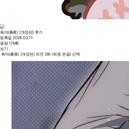
폭야(暴夜) [개정판] 후기
등록일
2026.03.11
용량
17MB
보기
폭야(暴夜) [개정판] 외전 2화 (최종 완결) 선택