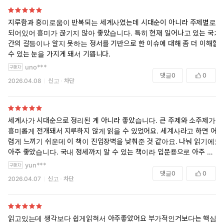
지루함과 흥미로움이 반복되는 세계사였는데 시대순이 아니라 주제별로
되어있어 흥미가 끊기지 않아 좋았습니다. 특히 현재 일어나고 있는 국가
간의 갈등이나 알지 못하는 정서를 기반으로 한 이슈에 대해 좀 더 이해할
수 있는 눈을 가지게 돼서 기쁩니다.
uno***
댓글
0
0
2026.04.08
신고
차단
세계사가 시대순으로 정리된 게 아니라 좋았습니다. 큰 주제와 소주제가
흥미롭게 전개돼서 지루하지 않게 읽을 수 있었어요. 세계사라고 하면 어
렵게 느끼기 쉬운데 이 책이 진입장벽을 낮춰준 것 같아요. 나눠 읽기에도
아주 좋았습니다. 국내 정세까지 알 수 있는 책이라 입문용으로 아주 적합
한 책이었던 것 같아요.
yun***
댓글
0
0
2026.04.07
신고
차단
읽고있는데 생각보다 쉽게읽혀서 아주좋았어요 부가적인거보다는 핵심