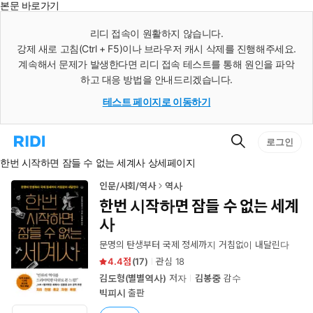
본문 바로가기
인
스
리디 접속이 원활하지 않습니다.
턴
강제 새로 고침(Ctrl + F5)이나 브라우저 캐시 삭제를 진행해주세요.
트
검
계속해서 문제가 발생한다면 리디 접속 테스트를 통해 원인을 파악
색
하고 대응 방법을 안내드리겠습니다.
테스트 페이지로 이동하기
검
리
로그인
색
디
한번 시작하면 잠들 수 없는 세계사 상세페이지
홈
으
로
인문/사회/역사
역사
이
한번 시작하면 잠들 수 없는 세계
동
사
문명의 탄생부터 국제 정세까지 거침없이 내달린다
4.4
(
17
)
관심
18
김도형(별별역사)
저자
김봉중
감수
빅피시
출판