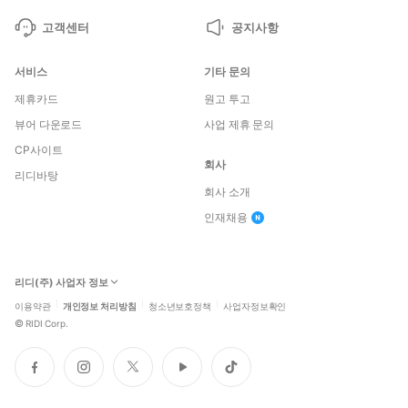
고객센터
공지사항
서비스
기타 문의
제휴카드
원고 투고
뷰어 다운로드
사업 제휴 문의
CP사이트
회사
리디바탕
회사 소개
인재채용
리디(주) 사업자 정보
이용약관
개인정보 처리방침
청소년보호정책
사업자정보확인
©
RIDI Corp.
페
인
트
유
틱
이
스
위
튜
톡
스
타
터
브