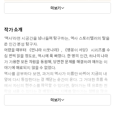
더보기
작가 소개
‘역사’라면 시공간을 넘나들며 탐구하는, 역사 스토리텔러의 탈을
쓴 인간 본성 탐구자.
어렸을 때부터 《먼나라 이웃나라》, 《맹꽁이 서당》 시리즈를 수
십 번씩 읽을 정도로, 역사에 푹 빠졌다. 한 명의 인간, 하나의 나라
가 가용한 모든 자원을 동원해, 당면한 문제를 해결하려 애쓰는 이
야기에 매료되지 않을 수 없었다.
역사를 공부하다 보면, 과거의 역사가 이름만 바뀌어 지금의 내
앞에 다시 등장한다는 걸 깨닫는 순간이 온다. 그 거대한 흐름 속
에서 자신의 현주소를 파악할 수 있다면, 살아가는 데 유효한 전
략을 세울 수 있다는 걸 배웠다. 그 지혜를 알아가는 설렘을 많은
이와 나누고 싶어서, 역사 스토리텔러의 길에 들어섰다.
더보기
역사적 사건을 소개할 때는 정확한 사실관계는 물론, 당시의 생생
한 분위기까지 전달하기 위해 관련 도서, 논문 등 다양한 관점에
서 쓰인 자료를 검토한다. 그러면서도 사진과 일러스트, 대화체