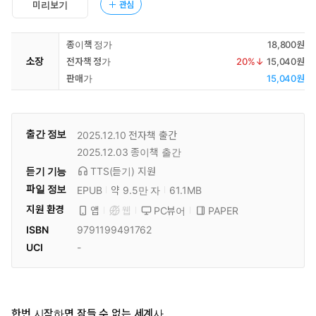
관심
미리보기
종이책 정가
18,800원
소장
전자책 정가
20
%↓
15,040원
판매가
15,040원
출간 정보
2025.12.10
전자책 출간
2025.12.03
종이책 출간
듣기 기능
TTS(듣기)
지원
파일 정보
EPUB
약 9.5만 자
61.1MB
지원 환경
PC뷰어
PAPER
앱
웹
ISBN
9791199491762
UCI
-
한번 시작하면 잠들 수 없는 세계사