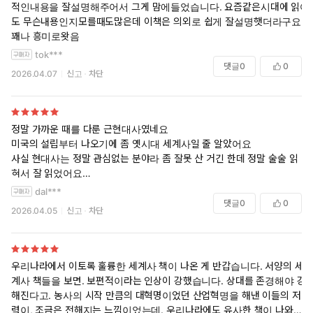
적인내용을 잘설명해주어서 그게 맘에들었습니다. 요즘같은시대에 읽어
도 무슨내용인지모를때도많은데 이책은 의외로 쉽게 잘설명햇더라구요.
꽤나 흥미로왓음
tok***
댓글
0
0
2026.04.07
신고
차단
정말 가까운 때를 다룬 근현대사였네요
미국의 설립부터 나오기에 좀 옛시대 세계사일 줄 알았어요
사실 현대사는 정말 관심없는 분야라 좀 잘못 산 거긴 한데 정말 술술 읽
혀서 잘 읽었어요
강의처럼 설명하는 말투가 좋더라고요
dal***
근래처럼 전쟁이 터지고 주가에 물린 게 많아 세계 정황 기사를 봐도 이해
댓글
0
0
2026.04.05
신고
차단
안 될 때가 많았는데 조금 이해할 수 있을 거 같아요
우리나라에서 이토록 훌륭한 세계사 책이 나온 게 반갑습니다. 서양의 세
계사 책들을 보면. 보편적이라는 인상이 강했습니다. 상대를 존경해야 강
해진다고. 농사의 시작 만큼의 대혁명이었던 산업혁명을 해낸 이들의 저
력이, 조금은 전해지는 느낌이었는데. 우리나라에도 유사한 책이 나와서.