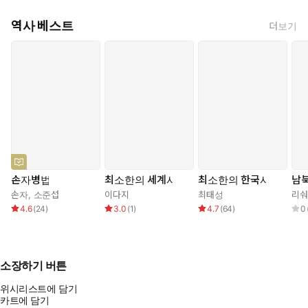
역사 베스트
더보기
손자병법
최소한의 세계사
최소한의 한국사
남북
손자
,
소준섭
이다지
최태성
리숴
4.6
(
24
)
3.0
(
1
)
4.7
(
64
)
0
소장하기 버튼
위시리스트에 담기
카트에 담기