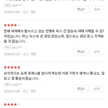
정말 다행입니다. 서양의 세계사와. 우리 나라에서 쓴 세계사와 비교하는
con***
것 만으로도 좋은 독서가 될 것 같습니다. 내용이 쉬워서 강하게 와 닿는
댓글
0
0
2026.04.05
신고
차단
것도 엄청난 장점이고요.
예를 들어 이 책은 지리를 가정 먼저 서술했는데 산업혁명 후 생긴 것 중
의 하나가 지정학 이니까요.
현재 세계에서 벌어지고 있는 전쟁과 국가 간 갈등에 대해 이해할 수 있게
되었습니다. 외신 뉴스에 큰 관심 없었는데, 앞으로는 관심 갖고 지켜보게
될 것 같습니다.
bru***
댓글
0
0
2026.04.03
신고
차단
상식적으로 요새 세계사를 알아야 하는데 이런 기회가 생겨서 좋네요. 잘
읽고 잘 활용하겠습니다.
nuk***
댓글
0
0
2026.03.29
신고
차단