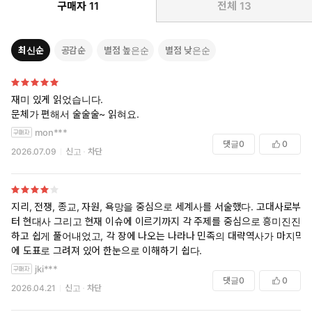
구매자
11
전체
13
최신순
공감순
별점 높은순
별점 낮은순
재미 있게 읽었습니다.
문체가 편해서 술술술~ 읽혀요.
mon***
댓글
0
0
2026.07.09
신고
차단
지리, 전쟁, 종교, 자원, 욕망을 중심으로 세계사를 서술했다. 고대사로부
터 현대사 그리고 현재 이슈에 이르기까지 각 주제를 중심으로 흥미진진
하고 쉽게 풀어내었고, 각 장에 나오는 나라나 민족의 대략역사가 마지막
에 도표로 그려져 있어 한눈으로 이해하기 쉽다.
jki***
댓글
0
0
2026.04.21
신고
차단