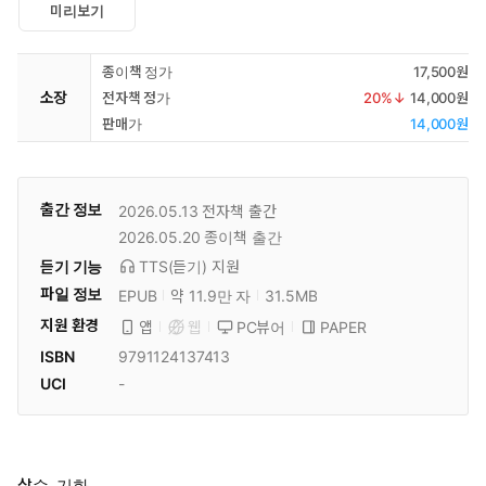
미리보기
종이책 정가
17,500원
소장
전자책 정가
20
%↓
14,000원
판매가
14,000원
출간 정보
2026.05.13
전자책 출간
2026.05.20
종이책 출간
듣기 기능
TTS(듣기)
지원
파일 정보
EPUB
약 11.9만 자
31.5MB
지원 환경
PC뷰어
PAPER
앱
웹
ISBN
9791124137413
UCI
-
살수, 기화