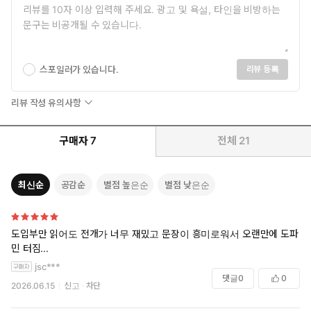
스포일러가 있습니다.
리뷰 등록
”꿈꾸게 하지 마. 어둠 속에서 나는 이미 자유로워“
리뷰 작성 유의사항
13개국 수출·이탈리아 베스트셀러 1위!
《환상서점》으로 전 세계를 뒤흔든 소서림 작가의 신작
구매자
7
전체
21
첫 장편소설 《환상서점》으로 전 세계 13개국 수출 및 이탈리
아 종합 베스트셀러 1위에 오르며 글로벌 스토리텔러로 자리매
최신순
공감순
별점 높은순
별점 낮은순
김한 소서림 작가의 신작 《살수, 기화》가 출간됐다. 가상국 목
란국을 배경으로 한 이번 소설은 도성을 뒤흔든 연쇄 살인 사건
과 그 뒤에 숨겨진 잔혹한 진실을 파고든다.
도입부만 읽어도 전개가 너무 재밌고 문장이 흥미로워서 오랜만에 도파
사건의 실체를 추적하는 야경꾼 ‘이초’와 그 중심에 선 비밀스러운 살
민 터짐...
수 ‘기화’. 한때 깊은 인연으로 얽혔던 두 사람이 이제는 서로의 목숨
jsc***
을 겨누어야만 하는 상황은 애틋함을 넘어 지독한 긴장감을 자아낸
댓글
0
0
다. 부패한 권력을 향한 냉혹한 암투와 복수극이 거침없이 전개되는
2026.06.15
신고
차단
가운데, 독자는 이들의 끝이 구원일지 혹은 또 다른 비극일지 끊임없