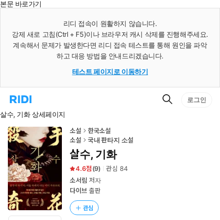
본문 바로가기
인
스
리디 접속이 원활하지 않습니다.
턴
강제 새로 고침(Ctrl + F5)이나 브라우저 캐시 삭제를 진행해주세요.
트
검
계속해서 문제가 발생한다면 리디 접속 테스트를 통해 원인을 파악
색
하고 대응 방법을 안내드리겠습니다.
테스트 페이지로 이동하기
검
리
로그인
색
디
살수, 기화 상세페이지
홈
으
로
소설
한국소설
이
소설
국내 판타지 소설
동
살수, 기화
4.6
(
9
)
관심
84
소서림
저자
다이브
출판
관심