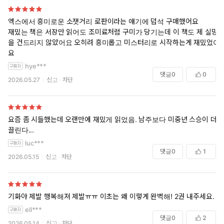
이 묻게 된다.
특히 스스로 괴물이 되기를 자처한 살수 ‘기화’의 행보는 증오와
엑스에서 흥미로운 소잿거리 로판이라는 얘기에 덥석 구매했어요
복수의 경계에서 위태롭게 흔들린다. 그가 닿고자 하는 ‘진정한
재밌는 책은 서장만 읽어도 조미료처럼 구미가 당기는데 이 책도 제 실망
자유’의 실체는 무엇인가. 증오와 사랑, 자기 구원의 의미를 묻는
을 건드리지 않았어요 오히려 흥미롭고 미스터리로 시작하는게 재밌었어
이 소설은 압도적인 몰입감과 서정적인 문장으로 독자를 단숨에
요
목란국의 핏빛 어둠 속으로 끌어들인다.
hye***
댓글
0
0
2026.05.27
신고
차단
요즘 좀 시들했는데 오랜만에 재밌게 읽었음. 남주보다 미중년 스승이 더
끌린다...
luc***
댓글
0
1
2026.05.15
신고
차단
기화야 제발 행복해져 제발ㅠㅠ 이초는 왜 이렇게 완벽해! 2권 내주세요.
ell***
댓글
0
2
2026.05.14
신고
차단