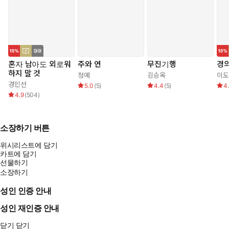
혼자 남아도 외로워
주와 연
무진기행
경
하지 말 것
청예
김승옥
이도
경민선
5.0
(
5
)
4.4
(
5
)
4
4.9
(
504
)
소장하기 버튼
위시리스트에 담기
카트에 담기
선물하기
소장하기
성인 인증 안내
성인 재인증 안내
닫기
닫기