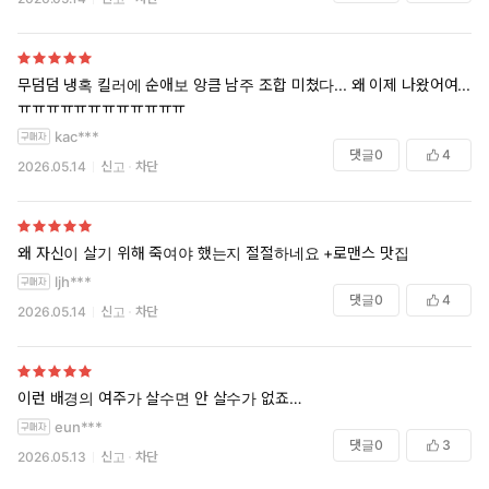
무덤덤 냉혹 킬러에 순애보 앙큼 남주 조합 미쳤다... 왜 이제 나왔어여....
ㅠㅠㅠㅠㅠㅠㅠㅠㅠㅠㅠㅠ
kac***
댓글
0
4
2026.05.14
신고
차단
왜 자신이 살기 위해 죽여야 했는지 절절하네요 +로맨스 맛집
ljh***
댓글
0
4
2026.05.14
신고
차단
이런 배경의 여주가 살수면 안 살수가 없죠…
eun***
댓글
0
3
2026.05.13
신고
차단