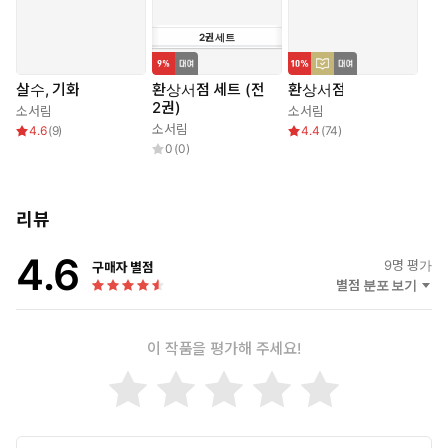
2
권
세트
살수, 기화
환상서점 세트 (전
환상서점
2권)
소서림
소서림
소서림
4.6
(
9
)
4.4
(
74
)
0
(
0
)
리뷰
4.6
9
명 평가
구매자 별점
별점 분포 보기
이 작품을 평가해 주세요!