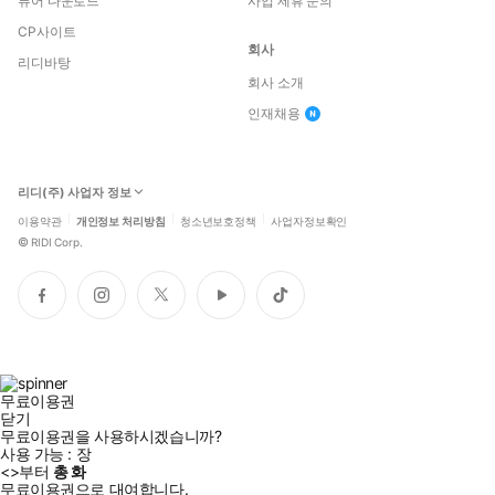
뷰어 다운로드
사업 제휴 문의
CP사이트
회사
리디바탕
회사 소개
인재채용
리디(주) 사업자 정보
이용약관
개인정보 처리방침
청소년보호정책
사업자정보확인
©
RIDI Corp.
페
인
트
유
틱
이
스
위
튜
톡
스
타
터
브
북
그
램
무료이용권
닫기
무료이용권을 사용하시겠습니까?
사용 가능 :
장
<
>부터
총
화
무료이용권으로 대여합니다.