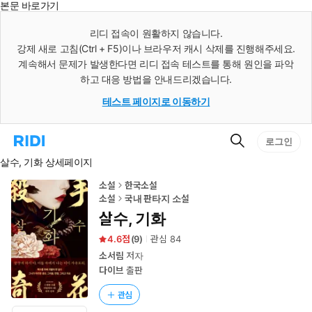
본문 바로가기
인
스
리디 접속이 원활하지 않습니다.
턴
강제 새로 고침(Ctrl + F5)이나 브라우저 캐시 삭제를 진행해주세요.
트
검
계속해서 문제가 발생한다면 리디 접속 테스트를 통해 원인을 파악
색
하고 대응 방법을 안내드리겠습니다.
테스트 페이지로 이동하기
검
리
로그인
색
디
살수, 기화 상세페이지
홈
으
로
소설
한국소설
이
소설
국내 판타지 소설
동
살수, 기화
4.6
(
9
)
관심
84
소서림
저자
다이브
출판
관심