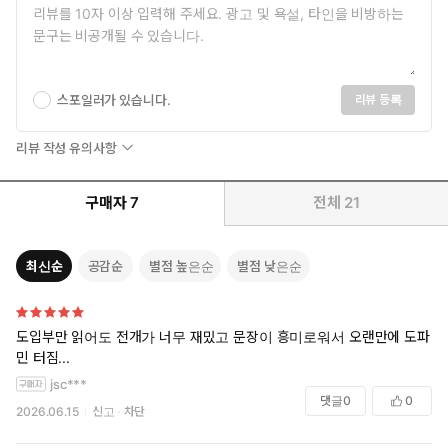
스포일러가 있습니다.
리뷰 등록
”꿈꾸게 하지 마. 어둠 속에서 나는 이미 자유로워“
리뷰 작성 유의사항
13개국 수출·이탈리아 베스트셀러 1위!
《환상서점》으로 전 세계를 뒤흔든 소서림 작가의 신작
구매자
7
전체
21
첫 장편소설 《환상서점》으로 전 세계 13개국 수출 및 이탈리
아 종합 베스트셀러 1위에 오르며 글로벌 스토리텔러로 자리매
최신순
공감순
별점 높은순
별점 낮은순
김한 소서림 작가의 신작 《살수, 기화》가 출간됐다. 가상국 목
란국을 배경으로 한 이번 소설은 도성을 뒤흔든 연쇄 살인 사건
과 그 뒤에 숨겨진 잔혹한 진실을 파고든다.
도입부만 읽어도 전개가 너무 재밌고 문장이 흥미로워서 오랜만에 도파
사건의 실체를 추적하는 야경꾼 ‘이초’와 그 중심에 선 비밀스러운 살
민 터짐...
수 ‘기화’. 한때 깊은 인연으로 얽혔던 두 사람이 이제는 서로의 목숨
jsc***
을 겨누어야만 하는 상황은 애틋함을 넘어 지독한 긴장감을 자아낸
댓글
0
0
다. 부패한 권력을 향한 냉혹한 암투와 복수극이 거침없이 전개되는
2026.06.15
신고
차단
가운데, 독자는 이들의 끝이 구원일지 혹은 또 다른 비극일지 끊임없