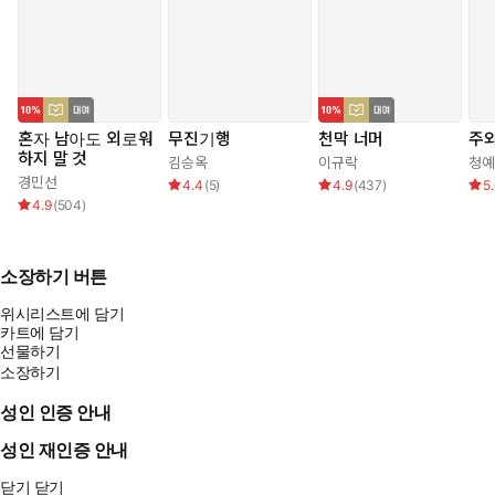
혼자 남아도 외로워
무진기행
천막 너머
주와
하지 말 것
김승옥
이규락
청예
경민선
4.4
(
5
)
4.9
(
437
)
5
4.9
(
504
)
소장하기 버튼
위시리스트에 담기
카트에 담기
선물하기
소장하기
성인 인증 안내
성인 재인증 안내
닫기
닫기