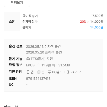
미리보기
종이책 정가
17,500원
소장
전자책 정가
20
%↓
14,000원
판매가
14,000원
출간 정보
2026.05.13
전자책 출간
2026.05.20
종이책 출간
듣기 기능
TTS(듣기)
지원
파일 정보
EPUB
약 11.9만 자
31.5MB
지원 환경
PC뷰어
PAPER
앱
웹
ISBN
9791124137413
UCI
-
살수, 기화