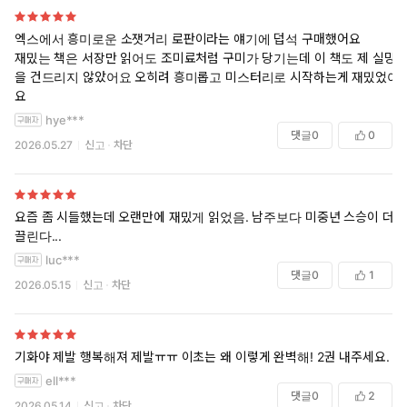
이 묻게 된다.
특히 스스로 괴물이 되기를 자처한 살수 ‘기화’의 행보는 증오와
엑스에서 흥미로운 소잿거리 로판이라는 얘기에 덥석 구매했어요
복수의 경계에서 위태롭게 흔들린다. 그가 닿고자 하는 ‘진정한
재밌는 책은 서장만 읽어도 조미료처럼 구미가 당기는데 이 책도 제 실망
자유’의 실체는 무엇인가. 증오와 사랑, 자기 구원의 의미를 묻는
을 건드리지 않았어요 오히려 흥미롭고 미스터리로 시작하는게 재밌었어
이 소설은 압도적인 몰입감과 서정적인 문장으로 독자를 단숨에
요
목란국의 핏빛 어둠 속으로 끌어들인다.
hye***
댓글
0
0
2026.05.27
신고
차단
요즘 좀 시들했는데 오랜만에 재밌게 읽었음. 남주보다 미중년 스승이 더
끌린다...
luc***
댓글
0
1
2026.05.15
신고
차단
기화야 제발 행복해져 제발ㅠㅠ 이초는 왜 이렇게 완벽해! 2권 내주세요.
ell***
댓글
0
2
2026.05.14
신고
차단