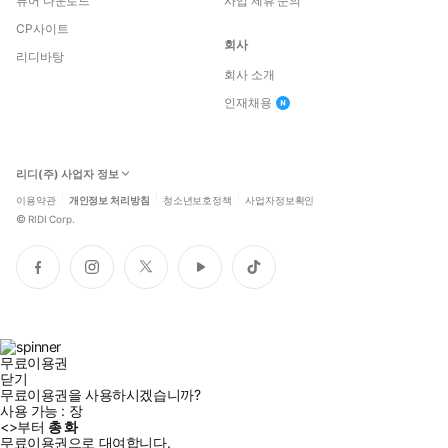
뷰어 다운로드
사업 제휴 문의
CP사이트
회사
리디바탕
회사 소개
인재채용
리디(주) 사업자 정보
이용약관
개인정보 처리방침
청소년보호정책
사업자정보확인
©
RIDI Corp.
페
인
트
유
틱
이
스
위
튜
톡
스
타
터
브
북
그
램
무료이용권
닫기
무료이용권을 사용하시겠습니까?
사용 가능 :
장
<
>부터
총
화
무료이용권으로 대여합니다.