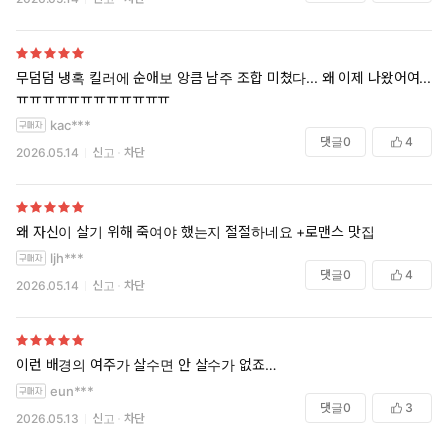
무덤덤 냉혹 킬러에 순애보 앙큼 남주 조합 미쳤다... 왜 이제 나왔어여....
ㅠㅠㅠㅠㅠㅠㅠㅠㅠㅠㅠㅠ
kac***
댓글
0
4
2026.05.14
신고
차단
왜 자신이 살기 위해 죽여야 했는지 절절하네요 +로맨스 맛집
ljh***
댓글
0
4
2026.05.14
신고
차단
이런 배경의 여주가 살수면 안 살수가 없죠…
eun***
댓글
0
3
2026.05.13
신고
차단