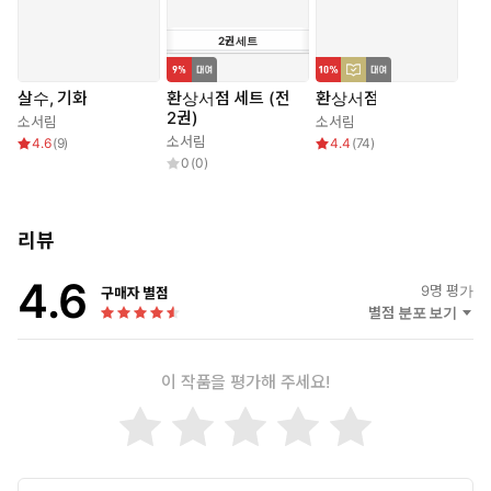
2
권
세트
살수, 기화
환상서점 세트 (전
환상서점
2권)
소서림
소서림
소서림
4.6
(
9
)
4.4
(
74
)
0
(
0
)
리뷰
4.6
9
명 평가
구매자 별점
별점 분포 보기
이 작품을 평가해 주세요!