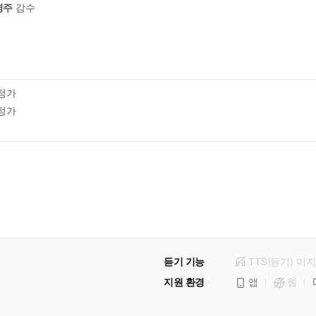
병주
감수
정가
정가
듣기 기능
TTS(듣기)
미
지
지원 환경
앱
웹