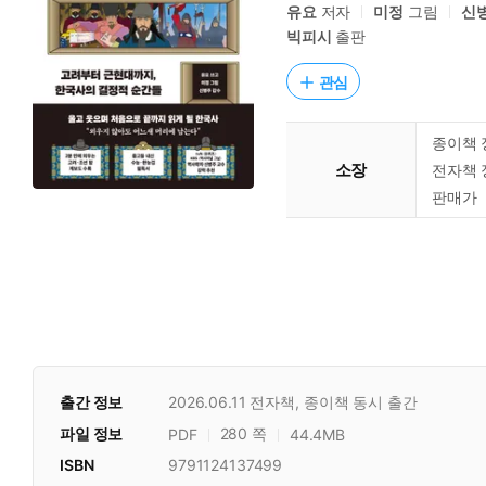
유요
저자
미정
그림
신
빅피시
출판
관심
종이책 
소장
전자책 
판매가
출간 정보
2026.06.11
전자책, 종이책 동시 출간
파일 정보
280 쪽
PDF
44.4MB
ISBN
9791124137499