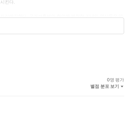
해시킨다.
’으로 자리매김했다. 국가보훈부와 협업해 제작한 기념일 영상들은 역
앞둔 청소년에게는 흐름을 꿰뚫는 확실한 요약서가, 역사가 낯설
0
명 평가
별점 분포 보기