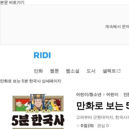
본문 바로가기
계속해서 문제
리
디
홈
으
만화
웹툰
웹소설
도서
셀렉트
로
이
만화로 보는 5분 한국사 상세페이지
동
어린이/청소년
어린이
인
만화로 보는 
고려부터 근현대까지, 한국사
0
(
0
)
관심
0