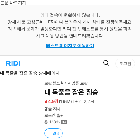
본문 바로가기
인
스
리디 접속이 원활하지 않습니다.
턴
강제 새로 고침(Ctrl + F5)이나 브라우저 캐시 삭제를 진행해주세요.
트
검
계속해서 문제가 발생한다면 리디 접속 테스트를 통해 원인을 파악
색
하고 대응 방법을 안내드리겠습니다.
테스트 페이지로 이동하기
검
리
로그인
색
디
내 목줄을 잡은 짐승 상세페이지
홈
으
로
로판 웹소설
서양풍 로판
이
내 목줄을 잡은 짐승
동
4.9
(
1,967
)
관심
2,274
폼숲
저자
로즈엔
출판
총 148화
관심