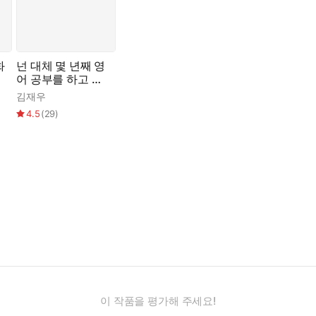
화
넌 대체 몇 년째 영
어 공부를 하고 있
는 거니?
김재우
4.5
(
29
)
이 작품을 평가해 주세요!