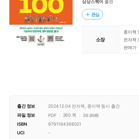
상상스퀘어
출판
관심
종이책 
소장
전자책 
판매가
출간 정보
2024.12.04
전자책, 종이책 동시 출간
파일 정보
260 쪽
PDF
36.9MB
ISBN
9791194368021
UCI
-