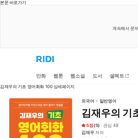
본문 바로가기
계속해서 문제
리
디
홈
으
만화
웹툰
웹소설
도서
셀렉트
로
이
김재우의 기초 영어회화 100 상세페이지
동
외국어
일반영어
김재우의 기초
5
(
5
)
관심
48
김재우
저자