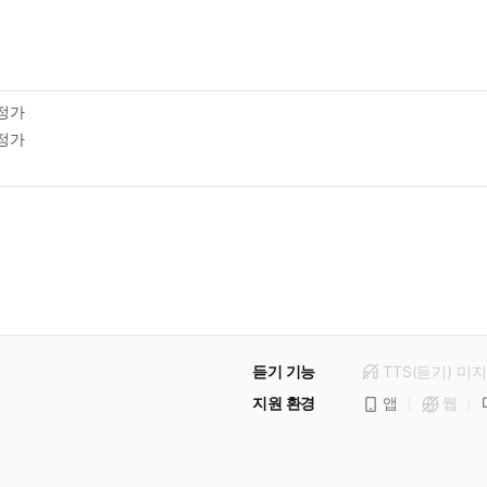
정가
정가
듣기 기능
TTS(듣기)
미
지
지원 환경
앱
웹