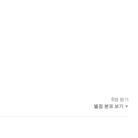
5
명 평가
별점 분포 보기