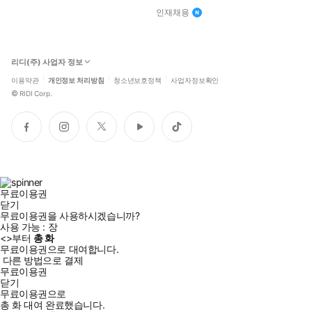
인재채용
리디(주) 사업자 정보
이용약관
개인정보 처리방침
청소년보호정책
사업자정보확인
©
RIDI Corp.
페
인
트
유
틱
이
스
위
튜
톡
스
타
터
브
북
그
램
무료이용권
닫기
무료이용권을 사용하시겠습니까?
사용 가능 :
장
<
>부터
총
화
무료이용권으로 대여합니다.
다른 방법으로 결제
무료이용권
닫기
무료이용권으로
총
화
대여 완료했습니다.