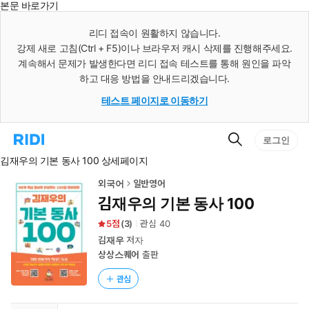
본문 바로가기
인
스
리디 접속이 원활하지 않습니다.
턴
강제 새로 고침(Ctrl + F5)이나 브라우저 캐시 삭제를 진행해주세요.
트
검
계속해서 문제가 발생한다면 리디 접속 테스트를 통해 원인을 파악
색
하고 대응 방법을 안내드리겠습니다.
테스트 페이지로 이동하기
검
리
로그인
색
디
김재우의 기본 동사 100 상세페이지
홈
으
로
외국어
일반영어
이
김재우의 기본 동사 100
동
5
(
3
)
관심
40
김재우
저자
상상스퀘어
출판
관심