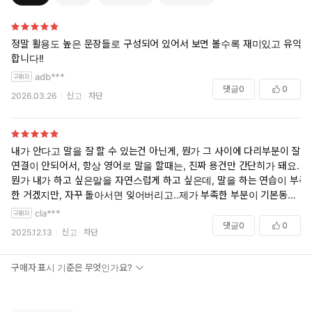
정말 활용도 높은 문장들로 구성되어 있어서 보면 볼수록 재미있고 유익
합니다!!
adb***
댓글
0
0
2026.03.26
신고
차단
내가 안다고 말을 잘 할 수 있는건 아닌게, 뭔가 그 사이에 다리부분이 잘
연결이 안되어서, 항상 영어로 말을 할때는, 진짜 용건만 간단히가 돼요.
뭔가 내가 하고 싶은말을 자연스럽게 하고 싶은데, 말을 하는 연습이 부족
한 거겠지만, 자꾸 돌아서면 잊어버리고..제가 부족한 부분이 기본동사의
기초가 부족하다는 생각이 들어서 구매합니다. 열심히 해서 제 영어가 한
cla***
단계 업그레이드가 될 수 있으면 좋겠어요.
댓글
0
0
2025.12.13
신고
차단
구매자 표시 기준은 무엇인가요?