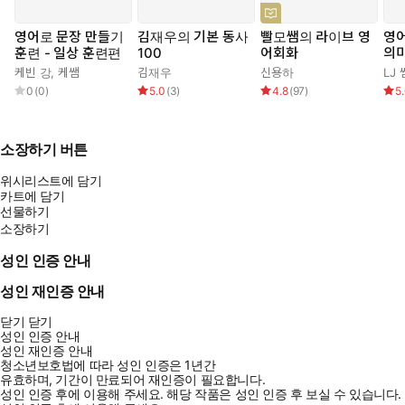
영어로 문장 만들기
김재우의 기본 동사
빨모쌤의 라이브 영
영어
훈련 - 일상 훈련편
100
어회화
의
케빈 강
,
케쌤
김재우
신용하
LJ 
0
(
0
)
5.0
(
3
)
4.8
(
97
)
5
소장하기 버튼
위시리스트에 담기
카트에 담기
선물하기
소장하기
성인 인증 안내
성인 재인증 안내
닫기
닫기
성인 인증 안내
성인 재인증 안내
청소년보호법에 따라 성인 인증은 1년간
유효하며, 기간이 만료되어 재인증이 필요합니다.
성인 인증 후에 이용해 주세요.
해당 작품은 성인 인증 후 보실 수 있습니다.