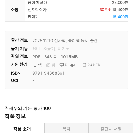
종이책 정가
22,000원
소장
전자책 정가
30
%↓
15,400원
판매가
15,400원
출간 정보
2025.12.10
전자책, 종이책 동시 출간
듣기 기능
TTS(듣기)
미
지원
파일 정보
PDF
101.5MB
348 쪽
지원 환경
PC뷰어
PAPER
앱
웹
ISBN
9791194368861
UCI
-
김재우의 기본 동사 100
작품 정보
작품 소개
목차
출판사 서평