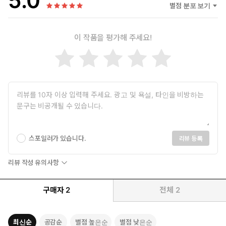
5.0
를 진행하고 있다.
별점 분포 보기
수년째 영어를 붙들고 있는 분, 이것저것 다 해 봐도 영어가 나아지
이 작품을 평가해 주세요!
지 않는 분, 이제는 영어를 포기해야 하나 고민하고 있는 분, 이런
분들이 더는 영어로 인해 불필요한 에너지를 소모하지 않도록 조력
자 역할을 하면서 자신만의 진정성 있는 콘텐츠와 소통으로 오늘도
영어 교육 현장을 지키고 있다.
저서로 외국어 분야 베스트셀러 ⟪넌 대체 몇 년째 영어 공부를 하
고 있는 거니?⟫, ⟪김재우의 영어회화 100⟫, ⟪김재우의 구동사
100⟫, ⟪김재우의 기초 영어회화 100⟫이 있다.
스포일러가 있습니다.
리뷰 등록
리뷰 작성 유의사항
구매자
2
전체
2
최신순
공감순
별점 높은순
별점 낮은순