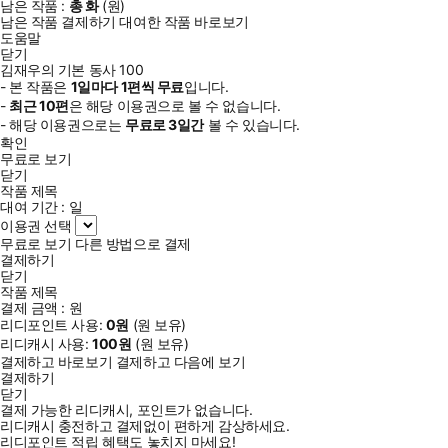
남은 작품 :
총
화
(
원)
남은 작품 결제하기
대여한 작품 바로보기
도움말
닫기
김재우의 기본 동사 100
- 본 작품은
1일
마다
1
편씩 무료
입니다.
-
최근
10편
은 해당 이용권으로 볼 수 없습니다.
- 해당 이용권으로는
무료로
3일
간
볼 수 있습니다.
확인
무료로 보기
닫기
작품 제목
대여 기간 :
일
이용권 선택
무료로 보기
다른 방법으로 결제
결제하기
닫기
작품 제목
결제 금액 :
원
리디포인트 사용:
0
원
(
원 보유)
리디캐시 사용:
100
원
(
원 보유)
결제하고 바로보기
결제하고 다음에 보기
결제하기
닫기
결제 가능한 리디캐시, 포인트가 없습니다.
리디캐시 충전하고 결제없이 편하게 감상하세요.
리디포인트 적립 혜택도 놓치지 마세요!