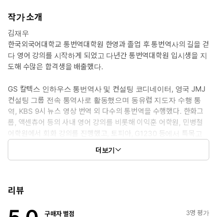
작가 소개
김재우
한국외국어대학교 통번역대학원 한영과 졸업 후 통번역사의 길을 걷
다 영어 강의를 시작하게 되었고 다년간 통번역대학원 입시생을 지
도해 수많은 합격생을 배출했다.
GS 칼텍스 인하우스 통번역사 및 컨설팅 코디네이터, 영국 JMJ
컨설팅 그룹 전속 통역사로 활동했으며 동유럽 지도자 수행 통
역, KBS 9시 뉴스 영상 번역 외 다수의 통번역을 수행했다. 한화그
룹, 액센츄어 등의 사내 영어 강의를 비롯해 이익훈 어학원, 민병철
어학원에서 회화 강의를 진행했고, 토피아, G1230 등에서 특목고
입시 강의를 맡았으며 경기권 공립초등학교 교원 영어 연수를 담
더보기
당했다.
현재는 위드영 잉글리시 대표직을 맡고 있으며, ⟨영어 특훈반⟩이라
는 프로그램을 개발하여 대학생부터 직장인까지 다양한 분야의
리뷰
사람들을 대상으로 그들의 영어 실력 향상에 힘쓰고 있다. 또한
원어민 강사를 대상으로 ⟨영어라는 언어의 특징⟩을 주제로 강의
3
명 평가
구매자 별점