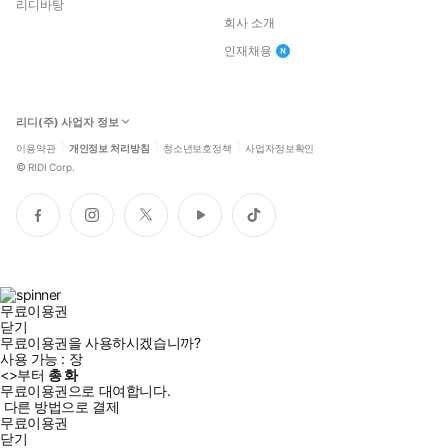
리디바탕
회사 소개
인재채용
리디(주) 사업자 정보
이용약관
개인정보 처리방침
청소년보호정책
사업자정보확인
©
RIDI Corp.
페
인
트
유
틱
이
스
위
튜
톡
스
타
터
브
북
그
램
무료이용권
닫기
무료이용권을 사용하시겠습니까?
사용 가능 :
장
생각이 사라진 생각 멸종의 시대, 다시 사유의 힘을 회복하다
<
>부터
총
화
무료이용권으로 대여합니다.
다른 방법으로 결제
오늘날은 깊은 사유가 사라진 생각의 멸종 시대다. 우리는 스마트폰
무료이용권
닫기
에서 접하는 짧은 영상과 여기서 받는 즉각적인 자극 속에 허우적거