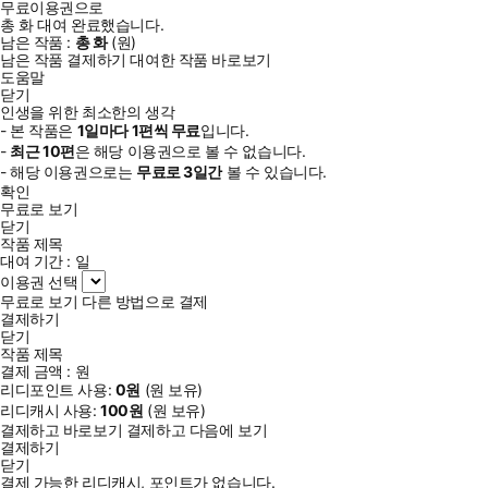
무료이용권으로
린다. 그 탓에 깊은 사유는 자취를 감추고, 현대인은 복잡한 맥락을
총
화
대여 완료했습니다.
남은 작품 :
총
화
(
원)
이해하지 못하는 ‘실질적 문맹’이 되어가고 있다. 인류 역사상 가장
남은 작품 결제하기
대여한 작품 바로보기
풍요로운 시대임에도 불안과 공허가 끊이지 않는 이유가 바로 이런
도움말
현상 때문이다. 문해력이 떨어지고 생각하지 않으면서 삶을 해석하
닫기
인생을 위한 최소한의 생각
고 의미를 부여할 사유의 힘을 잃었기 때문이다.
- 본 작품은
1일
마다
1
편씩 무료
입니다.
-
최근
10편
은 해당 이용권으로 볼 수 없습니다.
그래서 이 책은 시대를 초월해 검증된 거인들의 통찰을 빌려와 삶의
- 해당 이용권으로는
무료로
3일
간
볼 수 있습니다.
확인
중심을 바로 세워줄 ‘최소한의 생각’을 제안한다. 화면을 내려놓고
무료로 보기
스스로에게 근본적인 질문을 던지는 시간 속에서 우리는 멸종 위기
닫기
에 처한 생각을 되살리고 삶의 중심을 되찾을 수 있다. 그리고 잃어
작품 제목
대여 기간 :
일
버렸던 진정한 행복과 마주하게 될 것이다.
이용권 선택
무료로 보기
다른 방법으로 결제
결제하기
닫기
작품 제목
결제 금액 :
원
리디포인트 사용:
0
원
(
원 보유)
리디캐시 사용:
100
원
(
원 보유)
결제하고 바로보기
결제하고 다음에 보기
결제하기
닫기
결제 가능한 리디캐시, 포인트가 없습니다.