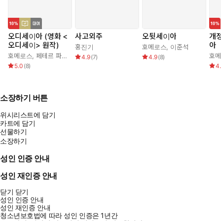
오디세이아 (영화 <
사고외주
오뒷세이아
개정
오디세이> 원작)
아
홍진기
호메로스
,
이준석
호메로스
,
페테르 파울 루벤스
,
박문재
호
4.9
(
7
)
4.9
(
8
)
5.0
(
8
)
4
소장하기 버튼
위시리스트에 담기
카트에 담기
선물하기
소장하기
성인 인증 안내
성인 재인증 안내
닫기
닫기
성인 인증 안내
성인 재인증 안내
청소년보호법에 따라 성인 인증은 1년간