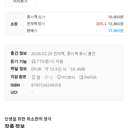
미리보기
종이책 정가
19,800원
소장
전자책 정가
30
%↓
13,860원
판매가
13,860원
출간 정보
2026.02.25
전자책, 종이책 동시 출간
듣기 기능
TTS(듣기)
지원
파일 정보
EPUB
약 12.5만 자
56.4MB
지원 환경
PC뷰어
PAPER
앱
웹
ISBN
9791124248218
UCI
-
인생을 위한 최소한의 생각
작품 정보