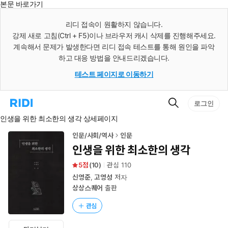
본문 바로가기
인
스
리디 접속이 원활하지 않습니다.
턴
강제 새로 고침(Ctrl + F5)이나 브라우저 캐시 삭제를 진행해주세요.
트
검
계속해서 문제가 발생한다면 리디 접속 테스트를 통해 원인을 파악
색
하고 대응 방법을 안내드리겠습니다.
테스트 페이지로 이동하기
검
리
로그인
색
디
인생을 위한 최소한의 생각 상세페이지
홈
으
로
인문/사회/역사
인문
이
인생을 위한 최소한의 생각
동
5
(
10
)
관심
110
신영준
,
고영성
저자
상상스퀘어
출판
관심