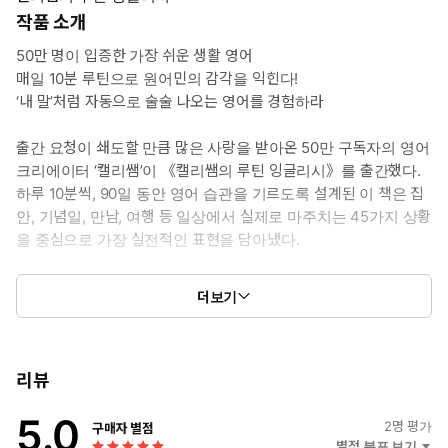
작품 소개
50만 명이 입증한 가장 쉬운 생활 영어
매일 10분 루틴으로 원어민의 감각을 익힌다!
‘내 말’처럼 자동으로 술술 나오는 영어를 경험하라
출간 요청이 쇄도할 만큼 많은 사랑을 받아온 50만 구독자의 영어
크리에이터 ‘캘리쌤’이 《캘리쌤의 루틴 잉글리시》를 출간했다.
하루 10분씩, 90일 동안 영어 습관을 기르도록 설계된 이 책은 집
안, 기념일, 만남, 여행 등 일상에서 실제로 마주치는 45가지 상황
을 중심으로 가장 실전적인 표현을 담아냈다.
《캘리쌤의 루틴 잉글리시》를 따라가다 보면 원어민의 말하는
더보기
감각이 어느 순간 ‘내 말’처럼 자연스럽게 흘러나오게 된다. 단어
를 따로 외우거나 문장을 억지로 암기하지 않아도, 매일 10분씩
반복되는 루틴 속에서 표현들이 몸에 스며들기 때문이다. 실제
생활 장면을 기반으로 한 브이로그형 지문, 바로 따라 말할 수 있
리뷰
는 음원, 상황별 스몰토크 훈련까지 결합해, 영어가 머릿속에서
5.0
번역 없이 바로 입 밖으로 나오는 경험을 만들어준다. 원어민의
2
명 평가
구매자 별점
영어 감각을 루틴으로 익히는 최초의 생활 영어 학습서인 《캘리
별점 분포 보기