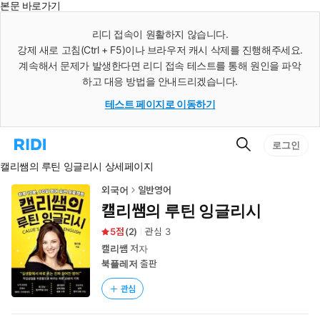
본문 바로가기
인
스
리디 접속이 원활하지 않습니다.
턴
강제 새로 고침(Ctrl + F5)이나 브라우저 캐시 삭제를 진행해주세요.
트
검
계속해서 문제가 발생한다면 리디 접속 테스트를 통해 원인을 파악
색
하고 대응 방법을 안내드리겠습니다.
테스트 페이지로 이동하기
검
리
로그인
색
디
캘리쌤의 루틴 잉글리시 상세페이지
홈
으
로
외국어
일반영어
이
캘리쌤의 루틴 잉글리시
동
5
(
2
)
관심
3
캘리쌤
저자
북플레저
출판
관심