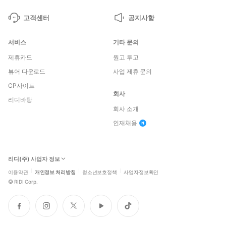
고객센터
공지사항
서비스
기타 문의
제휴카드
원고 투고
뷰어 다운로드
사업 제휴 문의
CP사이트
회사
리디바탕
회사 소개
인재채용
리디(주) 사업자 정보
이용약관
개인정보 처리방침
청소년보호정책
사업자정보확인
©
RIDI Corp.
페
인
트
유
틱
이
스
위
튜
톡
스
타
터
브