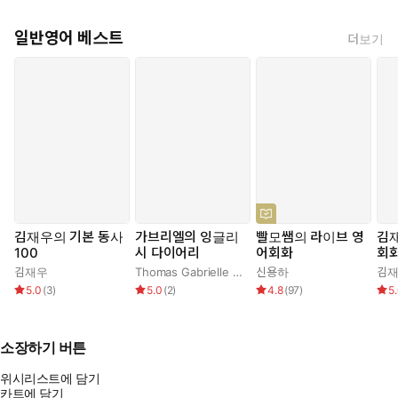
일반영어 베스트
더보기
김재우의 기본 동사
가브리엘의 잉글리
빨모쌤의 라이브 영
김
100
시 다이어리
어회화
회화
김재우
Thomas Gabrielle Allanta
신용하
김
5.0
(
3
)
5.0
(
2
)
4.8
(
97
)
5
소장하기 버튼
위시리스트에 담기
카트에 담기