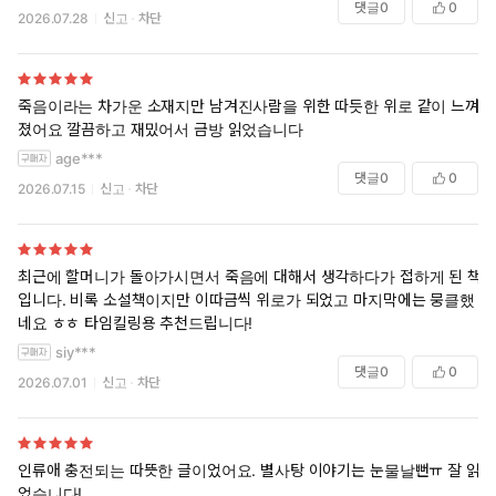
댓글
0
0
2026.07.28
신고
차단
죽음이라는 차가운 소재지만 남겨진사람을 위한 따듯한 위로 같이 느껴
졌어요 깔끔하고 재밌어서 금방 읽었습니다
age***
댓글
0
0
2026.07.15
신고
차단
최근에 할머니가 돌아가시면서 죽음에 대해서 생각하다가 접하게 된 책
입니다. 비록 소설책이지만 이따금씩 위로가 되었고 마지막에는 뭉클했
네요 ㅎㅎ 타임킬링용 추천드립니다!
siy***
댓글
0
0
2026.07.01
신고
차단
인류애 충전되는 따뜻한 글이었어요. 별사탕 이야기는 눈물날뻔ㅠ 잘 읽
었습니다!