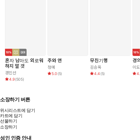
전하지 못한 마음들이 얽혀 있다는 사실이다.
나희는 가게에 발을 들일 수 없는 사람들, 혹은 이미 떠났어야 할 이
들이 남긴 기묘한 주문을 처리하는 동안, 자신이 놓치고 있었던 감
정의 실체와도 마주하게 된다. 누군가의 마지막 바람을 대신 전하는
동안, 과연 나희는 자신의 지난날로부터 어떻게 다시 나아가게 될
까? 『나의 완벽한 장례식』은 죽음을 다루되 슬픔에 가라앉지 않
고, 지금을 살아가는 우리에게 관계와 사랑의 의미를 다시 묻는 소
혼자 남아도 외로워
주와 연
무진기행
경
설이다.
하지 말 것
청예
김승옥
이도
경민선
5.0
(
5
)
4.4
(
5
)
4
4.9
(
505
)
소장하기 버튼
위시리스트에 담기
카트에 담기
선물하기
소장하기
성인 인증 안내