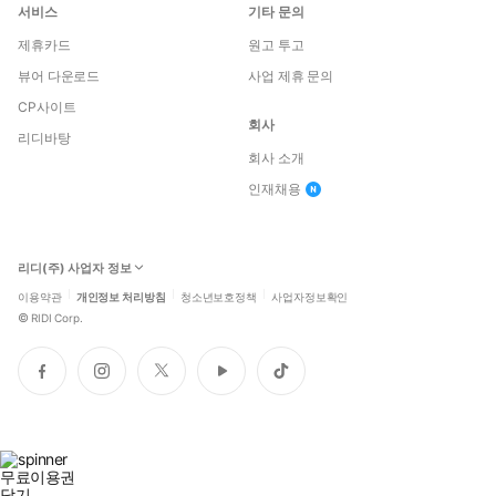
서비스
기타 문의
제휴카드
원고 투고
뷰어 다운로드
사업 제휴 문의
CP사이트
회사
리디바탕
회사 소개
인재채용
리디(주) 사업자 정보
이용약관
개인정보 처리방침
청소년보호정책
사업자정보확인
©
RIDI Corp.
페
인
트
유
틱
이
스
위
튜
톡
스
타
터
브
북
그
램
무료이용권
닫기