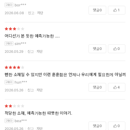
bor***
댓글
0
1
2026.06.08
신고
차단
어디선가 본 듯한 예측가능한 ….
sim***
댓글
0
0
2026.05.29
신고
차단
뻔한 소재일 수 있지만 이런 훈훈함은 언제나 우리에게 필요한게 아닐까
hun***
댓글
0
4
2026.05.26
신고
차단
적당한 소재, 예측가능한 따뜻한 이야기.
bea***
댓글
0
0
2026.05.26
신고
차단