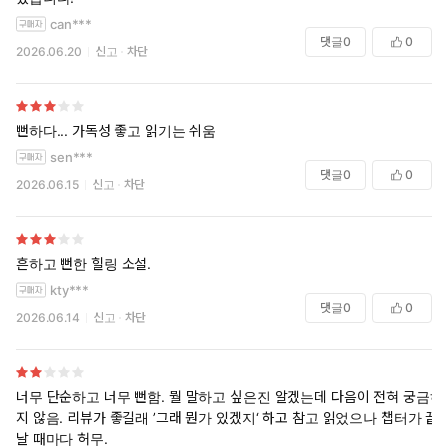
can***
댓글
0
0
2026.06.20
신고
차단
뻔하다... 가독성 좋고 읽기는 쉬움
sen***
댓글
0
0
2026.06.15
신고
차단
흔하고 뻔한 힐링 소설.
kty***
댓글
0
0
2026.06.14
신고
차단
너무 단순하고 너무 뻔함. 뭘 말하고 싶은진 알겠는데 다음이 전혀 궁금하
지 않음. 리뷰가 좋길래 ’그래 뭔가 있겠지‘ 하고 참고 읽었으나 챕터가 끝
날 때마다 허무.