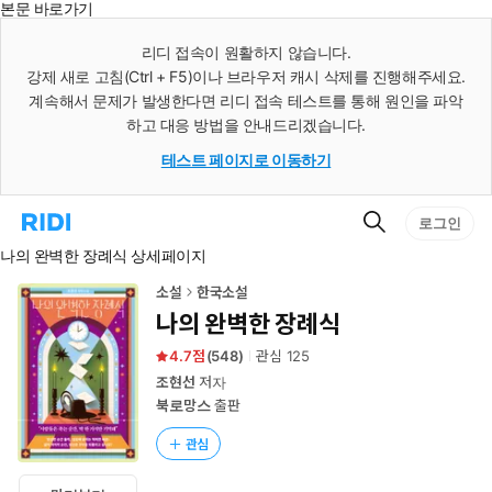
본문 바로가기
인
스
리디 접속이 원활하지 않습니다.
턴
강제 새로 고침(Ctrl + F5)이나 브라우저 캐시 삭제를 진행해주세요.
트
검
계속해서 문제가 발생한다면 리디 접속 테스트를 통해 원인을 파악
색
하고 대응 방법을 안내드리겠습니다.
테스트 페이지로 이동하기
검
리
로그인
색
디
나의 완벽한 장례식 상세페이지
홈
으
로
소설
한국소설
이
나의 완벽한 장례식
동
4.7
(
548
)
관심
125
조현선
저자
북로망스
출판
관심