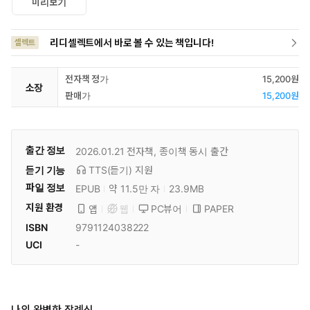
미리보기
리디셀렉트에서 바로 볼 수 있는 책입니다!
셀렉트
전자책 정가
15,200원
소장
판매가
15,200원
출간 정보
2026.01.21
전자책, 종이책 동시 출간
듣기 기능
TTS(듣기)
지원
파일 정보
EPUB
약 11.5만 자
23.9MB
지원 환경
PC뷰어
PAPER
앱
웹
ISBN
9791124038222
UCI
-
나의 완벽한 장례식