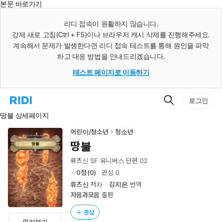
본문 바로가기
인
스
리디 접속이 원활하지 않습니다.
턴
강제 새로 고침(Ctrl + F5)이나 브라우저 캐시 삭제를 진행해주세요.
트
검
계속해서 문제가 발생한다면 리디 접속 테스트를 통해 원인을 파악
색
하고 대응 방법을 안내드리겠습니다.
테스트 페이지로 이동하기
검
리
로그인
색
디
땅불 상세페이지
홈
으
로
어린이/청소년
청소년
이
땅불
동
류츠신 SF 유니버스 단편 02
0
(
0
)
관심
0
류츠신
저자
김지은
번역
자음과모음
출판
관심