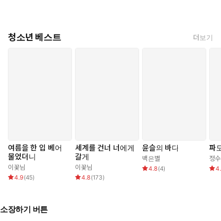
청소년 베스트
더보기
여름을 한 입 베어
세계를 건너 너에게
윤슬의 바다
파
물었더니
갈게
백은별
정수
이꽃님
이꽃님
4.8
(
4
)
4
4.9
(
45
)
4.8
(
173
)
소장하기 버튼