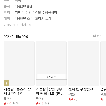
국적
중국
출생
1963년 6월
학력
화베이 수리수력원 수리공정학
데뷔
1999년 소설 '고래의 노래'
2015.01.09
업데이트
작가의 대표 작품
더보기
3
권
세트
개정판 | 류츠신 삼
개정판 | 삼체 3부
삼체 0: 구상섬전
멋진
체 3부작 1권
작 완결 세트 (전 3
류츠신
단
권)
류츠신
류츠신
4.7
(
57
)
5
4.6
(
443
)
4.8
(
84
)