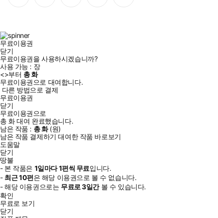
이
스
위
튜
톡
스
타
터
브
북
그
램
무료이용권
닫기
무료이용권을 사용하시겠습니까?
사용 가능 :
장
<
>부터
총
화
무료이용권으로 대여합니다.
다른 방법으로 결제
무료이용권
닫기
무료이용권으로
총
화
대여 완료했습니다.
남은 작품 :
총
화
(
원)
남은 작품 결제하기
대여한 작품 바로보기
도움말
닫기
땅불
- 본 작품은
1일
마다
1
편씩 무료
입니다.
-
최근
10편
은 해당 이용권으로 볼 수 없습니다.
- 해당 이용권으로는
무료로
3일
간
볼 수 있습니다.
확인
무료로 보기
닫기