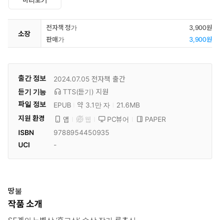
미리보기
전자책 정가
3,900원
소장
판매가
3,900원
출간 정보
2024.07.05
전자책 출간
듣기 기능
TTS(듣기)
지원
파일 정보
EPUB
약 3.1만 자
21.6MB
지원 환경
PC뷰어
PAPER
앱
웹
ISBN
9788954450935
UCI
-
땅불
작품 소개