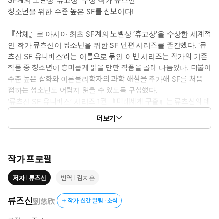
SF계의 노벨상 ‘휴고상’ 수상 작가 류츠신
청소년을 위한 수준 높은 SF를 선보이다!
『삼체』로 아시아 최초 SF계의 노벨상 ‘휴고상’을 수상한 세계적
인 작가 류츠신이 청소년을 위한 SF 단편 시리즈를 출간했다. ‘류
츠신 SF 유니버스’라는 이름으로 묶인 이번 시리즈는 작가의 기존
작품 중 청소년이 흥미롭게 읽을 만한 작품을 골라 다듬었다. 더불어
수준 높은 삽화와 이론물리학자의 과학 해설을 추가해 SF를 처음
접하는 청소년도 어렵지 읽을 수 있도록 구성했다.
‘류츠신 SF 유니버스’ 시리즈 1권 『미래세계 구출』는 류츠신의 데
뷔작 「고래의 노래」를 비롯해, 비눗방울로 메마른 도시를 살리는
더보기
「위안위안의 비눗방울」, 류츠신의 자전적 이야기가 담긴 「땅
불」, 결심만으로 세 번이나 미래를 바꿔 버리는 「달밤」, 쿼크가
쪼개지며 세상이 뒤바뀌는 「미시 세계의 끝」, 우주의 마지막 날을
다룬 「붕괴」 까지 총 여섯 편의 주옥같은 이야기들로 이루어졌
작가 프로필
다.
저자
류츠신
번역
김지은
버락 오바마, 마크 저커버그가 추천하고 노벨 문학상 수상자 모옌
이 극찬하는 등 한계를 넘어서는 상상과 어디에서도 보지 못한 감
류츠신
劉慈欣
작가 신간 알림 · 소식
각으로 전 세계를 열광시킨 류츠신. 청소년을 위해 선보이는 이번
이야기에 그는 어떤 상상력을 담아냈을까?