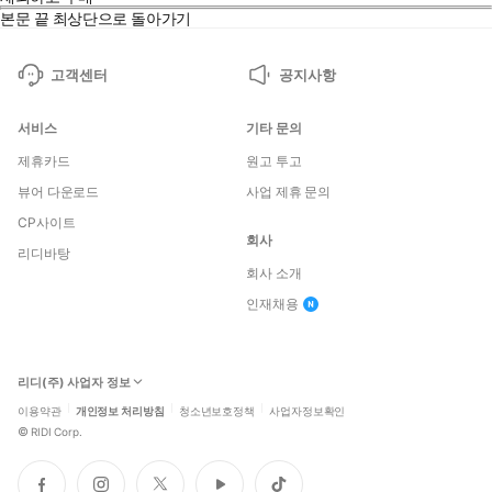
본문 끝
최상단으로 돌아가기
고객센터
공지사항
서비스
기타 문의
제휴카드
원고 투고
뷰어 다운로드
사업 제휴 문의
CP사이트
회사
리디바탕
회사 소개
인재채용
리디(주) 사업자 정보
이용약관
개인정보 처리방침
청소년보호정책
사업자정보확인
©
RIDI Corp.
페
인
트
유
틱