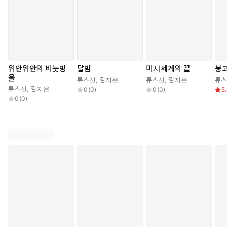
위안위안의 비눗방
달밤
미시세계의 끝
붕
울
류츠신
,
김지은
류츠신
,
김지은
류
류츠신
,
김지은
0
(
0
)
0
(
0
)
5
0
(
0
)