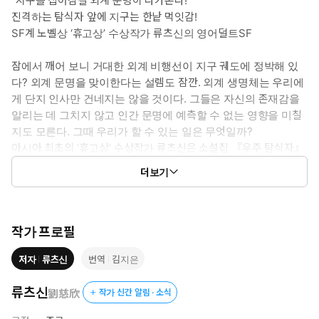
“지구를 집어삼킬 외계 문명이 다가온다!”
진격하는 탐식자 앞에 지구는 한낱 먹잇감!
SF계 노벨상 ‘휴고상’ 수상작가 류츠신의 영어덜트SF
잠에서 깨어 보니 거대한 외계 비행선이 지구 궤도에 정박해 있
다? 외계 문명을 맞이한다는 설렘도 잠깐. 외계 생명체는 우리에
게 단지 인사만 건네지는 않을 것이다. 그들은 자신의 존재감을
알리는 데 그치지 않고 인간 문명에 예측할 수 없는 영향을 미칠
지도 모른다. 그때 우리가 할 수 있는 일은 무엇일까?
아시아 최초의 ‘휴고상’ 수상작가 류츠신은 소설집 『우주 탐식자』
를 통해 지구 문명이 더 강력한 외계 문명을 맞았을 때 인류가 무엇
더보기
을 할 것인지 탐색해 본다.
지구보다 몇 배 큰 우주 비행선을 타고 지구를 삼키러 오는 탐식제
국. 그들의 전령사 큰이빨은 유엔에 모여 대책회의를 하는 각국 대표
작가 프로필
자 가운데 하나를 삼키고 뼈를 발라낸다. 그리고 곧 들이닥칠 탐식제
저자
류츠신
번역
김지은
국의 존재를 알리며 경고한다. 탐식제국은 지구로 오는 동안 닥치는
대로 행성을 먹어 치우는 식욕을 자랑한다. 그들의 잔혹함에 사람들
류츠신
劉慈欣
작가 신간 알림 · 소식
이 거칠게 항의하자 “인간이 탐식자만큼 기술력이 있었다면 이보다
더 야만적이었을 것”이라며 오히려 큰소리치는데…….