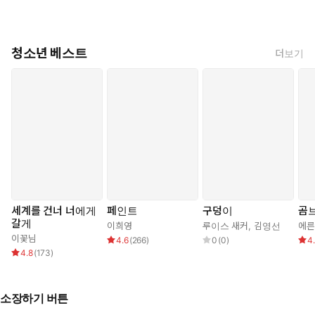
청소년 베스트
더보기
세계를 건너 너에게
페인트
구덩이
곰
갈게
이희영
루이스 새커
,
김영선
이꽃님
4.6
(
266
)
0
(
0
)
4
4.8
(
173
)
소장하기 버튼