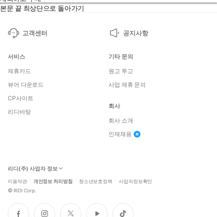
본문 끝
최상단으로 돌아가기
고객센터
공지사항
서비스
기타 문의
제휴카드
원고 투고
뷰어 다운로드
사업 제휴 문의
CP사이트
회사
리디바탕
회사 소개
인재채용
리디(주) 사업자 정보
이용약관
개인정보 처리방침
청소년보호정책
사업자정보확인
©
RIDI Corp.
페
인
트
유
틱