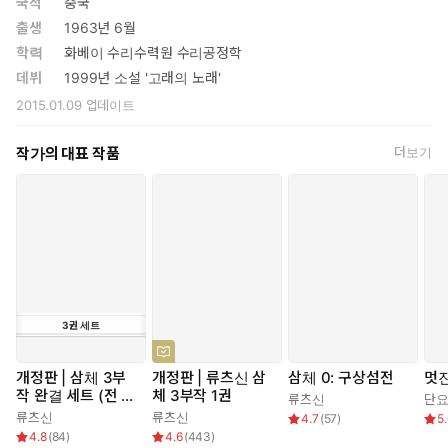
국적
중국
출생
1963년 6월
진격하는 탐식자 앞에 위태로운 먹잇감이 된 지구. 탐식자는 곧 지
학력
화베이 수리수력원 수리공정학
구를 삼키고 다시 장엄한 여정을 떠날 계획을 세운다. 기술적으로
데뷔
1999년 소설 '고래의 노래'
열세에 있는 인간은 과연 어떤 선택을 할 수 있을까?
2015.01.09
업데이트
작가의 대표 작품
더보기
3
권
세트
개정판 | 삼체 3부
개정판 | 류츠신 삼
삼체 0: 구상섬전
멋진
작 완결 세트 (전 3
체 3부작 1권
류츠신
단
권)
류츠신
류츠신
4.7
(
57
)
5
4.8
(
84
)
4.6
(
443
)