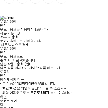
이
스
위
튜
톡
스
타
터
브
북
그
램
무료이용권
닫기
무료이용권을 사용하시겠습니까?
사용 가능 :
장
<
>부터
총
화
무료이용권으로 대여합니다.
다른 방법으로 결제
무료이용권
닫기
무료이용권으로
총
화
대여 완료했습니다.
남은 작품 :
총
화
(
원)
남은 작품 결제하기
대여한 작품 바로보기
도움말
닫기
탐식제국의 침공
- 본 작품은
1일
마다
1
편씩 무료
입니다.
-
최근
10편
은 해당 이용권으로 볼 수 없습니다.
- 해당 이용권으로는
무료로
3일
간
볼 수 있습니다.
확인
무료로 보기
닫기