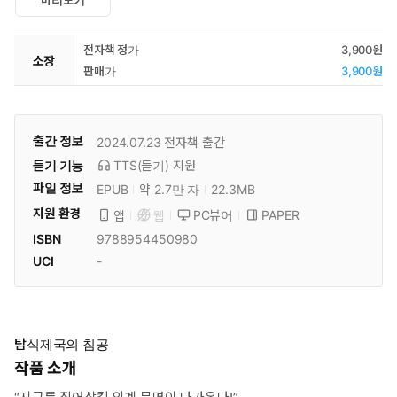
미리보기
전자책 정가
3,900원
소장
판매가
3,900원
출간 정보
2024.07.23
전자책 출간
듣기 기능
TTS(듣기)
지원
파일 정보
EPUB
약 2.7만 자
22.3MB
지원 환경
PC뷰어
PAPER
앱
웹
ISBN
9788954450980
UCI
-
탐식제국의 침공
작품 소개