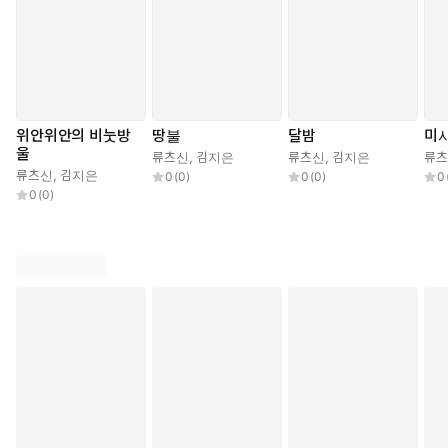
위안위안의 비눗방
땅불
달밤
미
울
류츠신
,
김지은
류츠신
,
김지은
류
류츠신
,
김지은
0
(
0
)
0
(
0
)
0
0
(
0
)