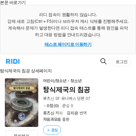
본문 바로가기
인
스
리디 접속이 원활하지 않습니다.
턴
강제 새로 고침(Ctrl + F5)이나 브라우저 캐시 삭제를 진행해주세요.
트
검
계속해서 문제가 발생한다면 리디 접속 테스트를 통해 원인을 파악
색
하고 대응 방법을 안내드리겠습니다.
테스트 페이지로 이동하기
검
리
로그인
색
디
탐식제국의 침공 상세페이지
홈
으
로
어린이/청소년
청소년
이
탐식제국의 침공
동
류츠신 SF 유니버스 단편 07
0
(
0
)
관심
0
류츠신
저자
김지은
번역
자음과모음
출판
관심