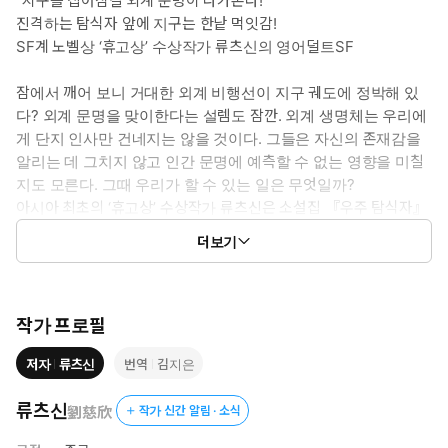
“지구를 집어삼킬 외계 문명이 다가온다!”
진격하는 탐식자 앞에 지구는 한낱 먹잇감!
SF계 노벨상 ‘휴고상’ 수상작가 류츠신의 영어덜트SF
잠에서 깨어 보니 거대한 외계 비행선이 지구 궤도에 정박해 있
다? 외계 문명을 맞이한다는 설렘도 잠깐. 외계 생명체는 우리에
게 단지 인사만 건네지는 않을 것이다. 그들은 자신의 존재감을
알리는 데 그치지 않고 인간 문명에 예측할 수 없는 영향을 미칠
지도 모른다. 그때 우리가 할 수 있는 일은 무엇일까?
아시아 최초의 ‘휴고상’ 수상작가 류츠신은 소설집 『우주 탐식자』
를 통해 지구 문명이 더 강력한 외계 문명을 맞았을 때 인류가 무엇
더보기
을 할 것인지 탐색해 본다.
지구보다 몇 배 큰 우주 비행선을 타고 지구를 삼키러 오는 탐식제
국. 그들의 전령사 큰이빨은 유엔에 모여 대책회의를 하는 각국 대표
작가 프로필
자 가운데 하나를 삼키고 뼈를 발라낸다. 그리고 곧 들이닥칠 탐식제
저자
류츠신
번역
김지은
국의 존재를 알리며 경고한다. 탐식제국은 지구로 오는 동안 닥치는
대로 행성을 먹어 치우는 식욕을 자랑한다. 그들의 잔혹함에 사람들
류츠신
劉慈欣
작가 신간 알림 · 소식
이 거칠게 항의하자 “인간이 탐식자만큼 기술력이 있었다면 이보다
더 야만적이었을 것”이라며 오히려 큰소리치는데…….