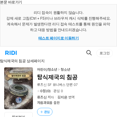
본문 바로가기
인
스
리디 접속이 원활하지 않습니다.
턴
강제 새로 고침(Ctrl + F5)이나 브라우저 캐시 삭제를 진행해주세요.
트
검
계속해서 문제가 발생한다면 리디 접속 테스트를 통해 원인을 파악
색
하고 대응 방법을 안내드리겠습니다.
테스트 페이지로 이동하기
검
리
로그인
색
디
탐식제국의 침공 상세페이지
홈
으
로
어린이/청소년
청소년
이
탐식제국의 침공
동
류츠신 SF 유니버스 단편 07
0
(
0
)
관심
0
류츠신
저자
김지은
번역
자음과모음
출판
관심