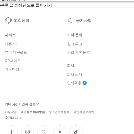
본문 끝
최상단으로 돌아가기
고객센터
공지사항
서비스
기타 문의
제휴카드
원고 투고
뷰어 다운로드
사업 제휴 문의
CP사이트
회사
리디바탕
회사 소개
인재채용
리디(주) 사업자 정보
이용약관
개인정보 처리방침
청소년보호정책
사업자정보확인
©
RIDI Corp.
페
인
트
유
틱