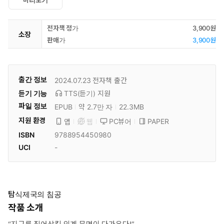
미리보기
전자책 정가
3,900원
소장
판매가
3,900원
출간 정보
2024.07.23
전자책 출간
듣기 기능
TTS(듣기)
지원
파일 정보
EPUB
약 2.7만 자
22.3MB
지원 환경
PC뷰어
PAPER
앱
웹
ISBN
9788954450980
UCI
-
탐식제국의 침공
작품 소개