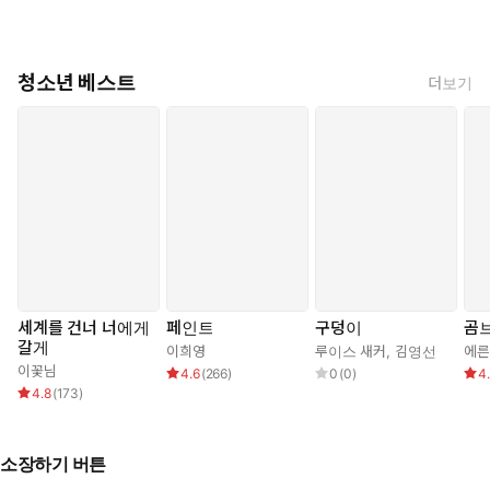
청소년 베스트
더보기
세계를 건너 너에게
페인트
구덩이
곰
갈게
이희영
루이스 새커
,
김영선
이꽃님
4.6
(
266
)
0
(
0
)
4
4.8
(
173
)
소장하기 버튼