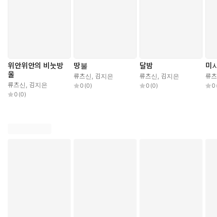
위안위안의 비눗방
땅불
달밤
미
울
류츠신
,
김지은
류츠신
,
김지은
류
류츠신
,
김지은
0
(
0
)
0
(
0
)
0
0
(
0
)