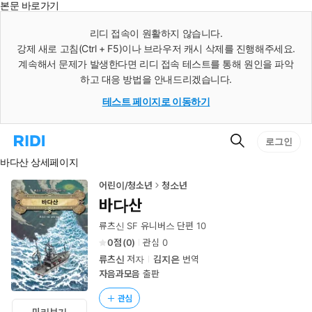
본문 바로가기
인
스
리디 접속이 원활하지 않습니다.
턴
강제 새로 고침(Ctrl + F5)이나 브라우저 캐시 삭제를 진행해주세요.
트
검
계속해서 문제가 발생한다면 리디 접속 테스트를 통해 원인을 파악
색
하고 대응 방법을 안내드리겠습니다.
테스트 페이지로 이동하기
검
리
로그인
색
디
바다산 상세페이지
홈
으
로
어린이/청소년
청소년
이
바다산
동
류츠신 SF 유니버스 단편 10
0
(
0
)
관심
0
류츠신
저자
김지은
번역
자음과모음
출판
관심