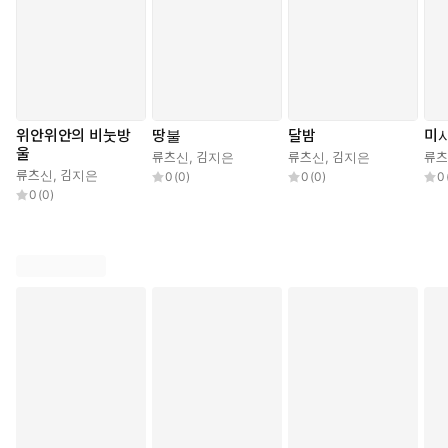
위안위안의 비눗방
땅불
달밤
미
울
류츠신
,
김지은
류츠신
,
김지은
류
류츠신
,
김지은
0
(
0
)
0
(
0
)
0
0
(
0
)