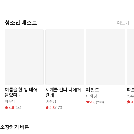
청소년 베스트
더보기
여름을 한 입 베어
세계를 건너 너에게
페인트
파
물었더니
갈게
이희영
정수
이꽃님
이꽃님
4.6
(
266
)
4
4.9
(
44
)
4.8
(
173
)
소장하기 버튼