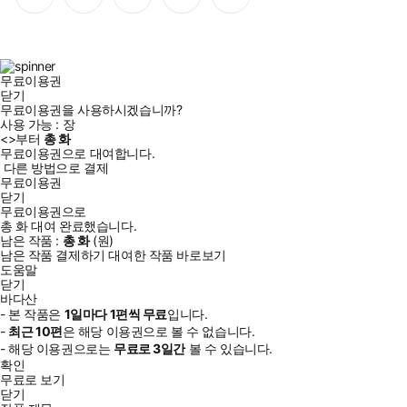
이
스
위
튜
톡
스
타
터
브
북
그
램
무료이용권
닫기
무료이용권을 사용하시겠습니까?
사용 가능 :
장
<
>부터
총
화
무료이용권으로 대여합니다.
다른 방법으로 결제
무료이용권
닫기
무료이용권으로
총
화
대여 완료했습니다.
남은 작품 :
총
화
(
원)
남은 작품 결제하기
대여한 작품 바로보기
도움말
닫기
바다산
- 본 작품은
1일
마다
1
편씩 무료
입니다.
-
최근
10편
은 해당 이용권으로 볼 수 없습니다.
- 해당 이용권으로는
무료로
3일
간
볼 수 있습니다.
확인
무료로 보기
닫기