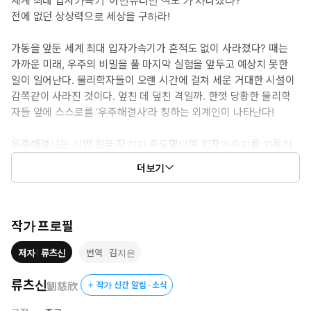
세계 최대 입자가속기 ‘아인슈타인 적도’가 사라졌다?
전에 없던 상상력으로 세상을 구하라!
가동을 앞둔 세계 최대 입자가속기가 흔적도 없이 사라졌다? 때는
가까운 미래, 우주의 비밀을 풀 마지막 실험을 앞두고 예상치 못한
일이 일어난다. 물리학자들이 오랜 시간에 걸쳐 세운 거대한 시설이
감쪽같이 사라진 것이다. 엎친 데 덮친 격일까. 한껏 당황한 물리학
자들 앞에 스스로를 ‘우주해결사’라 칭하는 외계인이 나타난다!
우주해결사는 이번 일을 자기가 주도했다며 입자가속기를 가동하
면 지구는 물론이고, 우주 전체가 큰 위험에 처한다고 말한다. 우주
더보기
의 비밀을 풀 기회를 놓친 물리학자들은 우주해결사에게 직접 비밀
을 알려달라고 부탁하지만 단번에 거절당한다. 우주의 질서에 따라
인류는 영원히 우주의 비밀에 접근할 수 없다는 것이다.
작가 프로필
이에 한 물리학자가 우주의 질서를 유지하면서 인류가 우주의 비밀
저자
류츠신
번역
김지은
을 알아 낼 방법이 있다며 우주해결사에게 한 가지 제안을 하고, 우
주해결사는 이를 흔쾌히 수락하게 되는데……. 우주해결사는 어떤 조
류츠신
劉慈欣
작가 신간 알림 · 소식
건으로 물리학자의 제안을 수락했을까? 과연 인류는 우주해결사로
부터 우주의 비밀을 들을 수 있을까?