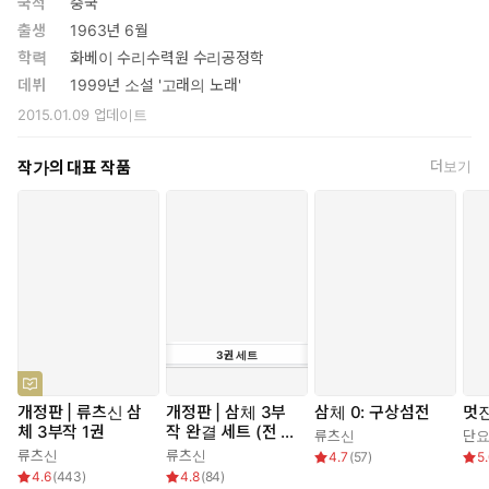
국적
중국
출생
1963년 6월
학력
화베이 수리수력원 수리공정학
데뷔
1999년 소설 '고래의 노래'
2015.01.09
업데이트
작가의 대표 작품
더보기
3
권
세트
개정판 | 류츠신 삼
개정판 | 삼체 3부
삼체 0: 구상섬전
멋진
체 3부작 1권
작 완결 세트 (전 3
류츠신
단
권)
류츠신
류츠신
4.7
(
57
)
5
4.6
(
443
)
4.8
(
84
)