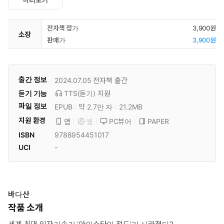
미리보기
전자책 정가
3,900원
소장
판매가
3,900원
출간 정보
2024.07.05
전자책 출간
듣기 기능
TTS(듣기)
지원
파일 정보
EPUB
약 2.7만 자
21.2MB
지원 환경
PC뷰어
PAPER
앱
웹
ISBN
9788954451017
UCI
-
바다산
작품 소개