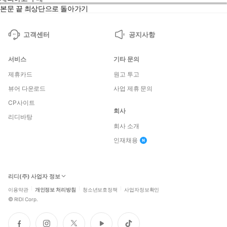
본문 끝
최상단으로 돌아가기
고객센터
공지사항
서비스
기타 문의
제휴카드
원고 투고
뷰어 다운로드
사업 제휴 문의
CP사이트
회사
리디바탕
회사 소개
인재채용
리디(주) 사업자 정보
이용약관
개인정보 처리방침
청소년보호정책
사업자정보확인
©
RIDI Corp.
페
인
트
유
틱