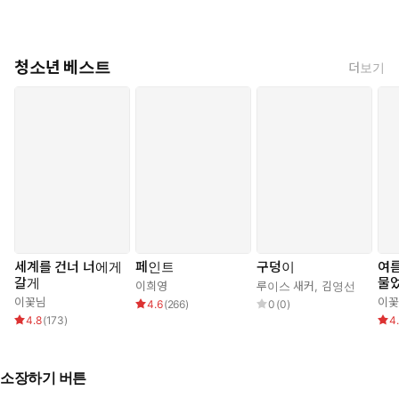
청소년 베스트
더보기
세계를 건너 너에게
페인트
구덩이
여름
갈게
물
이희영
루이스 새커
,
김영선
이꽃님
이꽃
4.6
(
266
)
0
(
0
)
4.8
(
173
)
4
소장하기 버튼