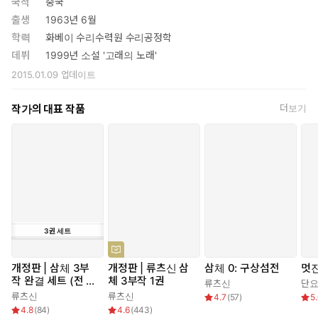
국적
중국
출생
1963년 6월
학력
화베이 수리수력원 수리공정학
데뷔
1999년 소설 '고래의 노래'
2015.01.09
업데이트
작가의 대표 작품
더보기
3
권
세트
개정판 | 삼체 3부
개정판 | 류츠신 삼
삼체 0: 구상섬전
멋진
작 완결 세트 (전 3
체 3부작 1권
류츠신
단
권)
류츠신
류츠신
4.7
(
57
)
5
4.8
(
84
)
4.6
(
443
)