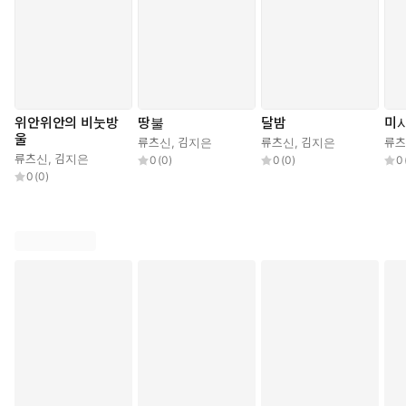
위안위안의 비눗방
땅불
달밤
미
울
류츠신
,
김지은
류츠신
,
김지은
류
류츠신
,
김지은
0
(
0
)
0
(
0
)
0
0
(
0
)