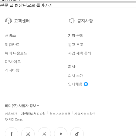
본문 끝
최상단으로 돌아가기
고객센터
공지사항
서비스
기타 문의
제휴카드
원고 투고
뷰어 다운로드
사업 제휴 문의
CP사이트
회사
리디바탕
회사 소개
인재채용
리디(주) 사업자 정보
이용약관
개인정보 처리방침
청소년보호정책
사업자정보확인
©
RIDI Corp.
페
인
트
유
틱