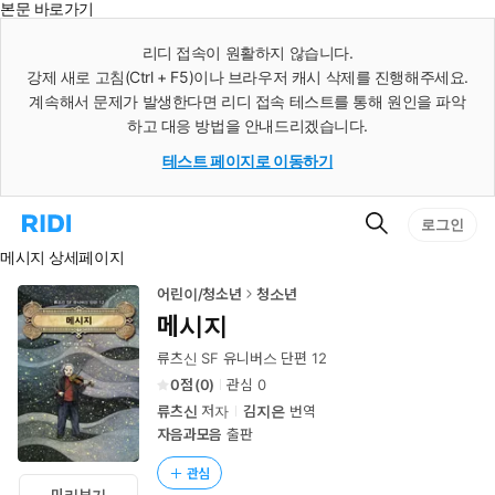
본문 바로가기
인
스
리디 접속이 원활하지 않습니다.
턴
강제 새로 고침(Ctrl + F5)이나 브라우저 캐시 삭제를 진행해주세요.
트
검
계속해서 문제가 발생한다면 리디 접속 테스트를 통해 원인을 파악
색
하고 대응 방법을 안내드리겠습니다.
테스트 페이지로 이동하기
검
리
로그인
색
디
메시지 상세페이지
홈
으
로
어린이/청소년
청소년
이
메시지
동
류츠신 SF 유니버스 단편 12
0
(
0
)
관심
0
류츠신
저자
김지은
번역
자음과모음
출판
관심