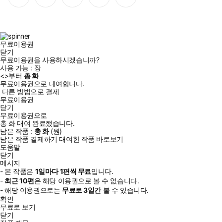
이
스
위
튜
톡
스
타
터
브
북
그
램
무료이용권
닫기
무료이용권을 사용하시겠습니까?
사용 가능 :
장
<
>부터
총
화
무료이용권으로 대여합니다.
다른 방법으로 결제
무료이용권
닫기
무료이용권으로
총
화
대여 완료했습니다.
남은 작품 :
총
화
(
원)
남은 작품 결제하기
대여한 작품 바로보기
도움말
닫기
메시지
- 본 작품은
1일
마다
1
편씩 무료
입니다.
-
최근
10편
은 해당 이용권으로 볼 수 없습니다.
- 해당 이용권으로는
무료로
3일
간
볼 수 있습니다.
확인
무료로 보기
닫기