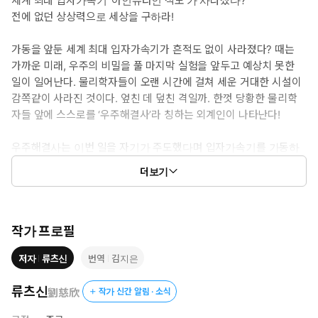
세계 최대 입자가속기 ‘아인슈타인 적도’가 사라졌다?
전에 없던 상상력으로 세상을 구하라!
가동을 앞둔 세계 최대 입자가속기가 흔적도 없이 사라졌다? 때는
가까운 미래, 우주의 비밀을 풀 마지막 실험을 앞두고 예상치 못한
일이 일어난다. 물리학자들이 오랜 시간에 걸쳐 세운 거대한 시설이
감쪽같이 사라진 것이다. 엎친 데 덮친 격일까. 한껏 당황한 물리학
자들 앞에 스스로를 ‘우주해결사’라 칭하는 외계인이 나타난다!
우주해결사는 이번 일을 자기가 주도했다며 입자가속기를 가동하
면 지구는 물론이고, 우주 전체가 큰 위험에 처한다고 말한다. 우주
더보기
의 비밀을 풀 기회를 놓친 물리학자들은 우주해결사에게 직접 비밀
을 알려달라고 부탁하지만 단번에 거절당한다. 우주의 질서에 따라
인류는 영원히 우주의 비밀에 접근할 수 없다는 것이다.
작가 프로필
이에 한 물리학자가 우주의 질서를 유지하면서 인류가 우주의 비밀
저자
류츠신
번역
김지은
을 알아 낼 방법이 있다며 우주해결사에게 한 가지 제안을 하고, 우
주해결사는 이를 흔쾌히 수락하게 되는데……. 우주해결사는 어떤 조
류츠신
劉慈欣
작가 신간 알림 · 소식
건으로 물리학자의 제안을 수락했을까? 과연 인류는 우주해결사로
부터 우주의 비밀을 들을 수 있을까?