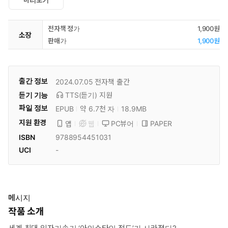
미리보기
전자책 정가
1,900원
소장
판매가
1,900원
출간 정보
2024.07.05
전자책 출간
듣기 기능
TTS(듣기)
지원
파일 정보
EPUB
약 6.7천 자
18.9MB
지원 환경
PC뷰어
PAPER
앱
웹
ISBN
9788954451031
UCI
-
메시지
작품 소개