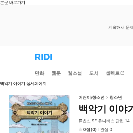
본문 바로가기
계속해서 문제
리
디
홈
으
만화
웹툰
웹소설
도서
셀렉트
로
이
백악기 이야기 상세페이지
동
어린이/청소년
청소년
백악기 이야
류츠신 SF 유니버스 단편 14
0
(
0
)
관심
0