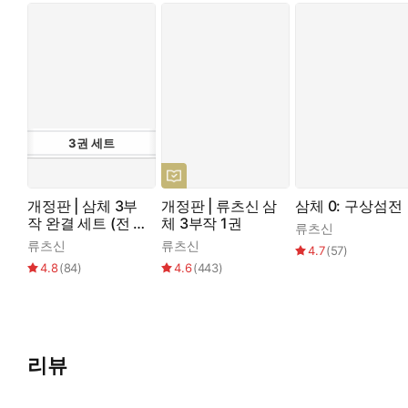
3
권
세트
개정판 | 삼체 3부
개정판 | 류츠신 삼
삼체 0: 구상섬전
작 완결 세트 (전 3
체 3부작 1권
류츠신
권)
류츠신
류츠신
4.7
(
57
)
4.8
(
84
)
4.6
(
443
)
리뷰