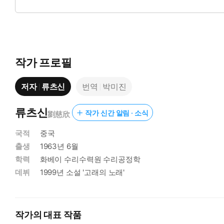
남은 시간은 단 3일. 카운트다운을 막지 못하면 지구상의 그 누
작가 프로필
저자
류츠신
번역
박미진
류츠신
작가 신간 알림 · 소식
劉慈欣
국적
중국
출생
1963년 6월
학력
화베이 수리수력원 수리공정학
데뷔
1999년 소설 '고래의 노래'
작가의 대표 작품