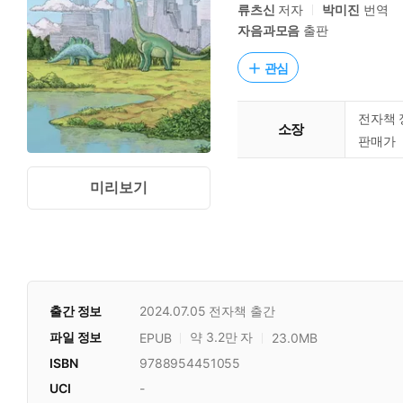
류츠신
저자
박미진
번역
자음과모음
출판
관심
전자책 
소장
판매가
미리보기
출간 정보
2024.07.05
전자책 출간
파일 정보
약 3.2만 자
EPUB
23.0MB
ISBN
9788954451055
UCI
-