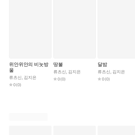
위안위안의 비눗방
땅불
달밤
울
류츠신
,
김지은
류츠신
,
김지은
류츠신
,
김지은
0
(
0
)
0
(
0
)
0
(
0
)