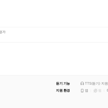
정가
듣기 기능
TTS(듣기)
지원
지원 환경
앱
웹