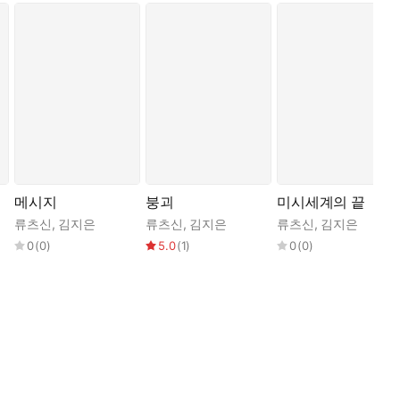
메시지
붕괴
미시세계의 끝
류츠신
,
김지은
류츠신
,
김지은
류츠신
,
김지은
0
(
0
)
5.0
(
1
)
0
(
0
)