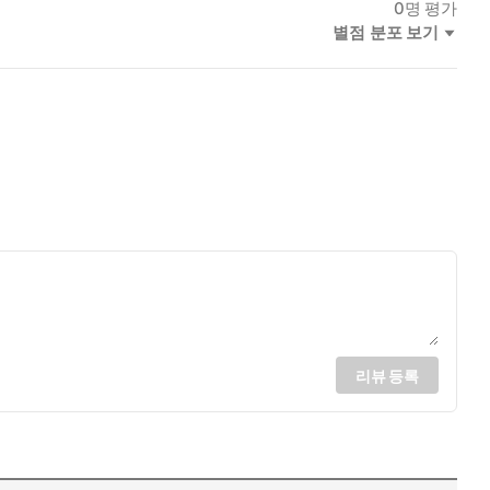
0
명 평가
별점 분포 보기
리뷰 등록