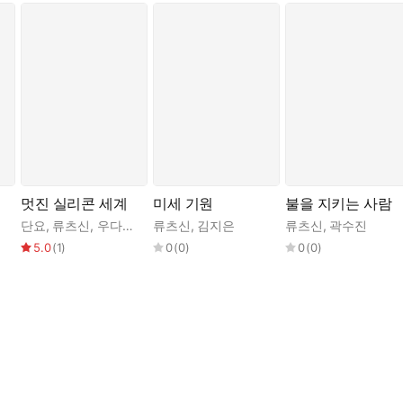
멋진 실리콘 세계
미세 기원
불을 지키는 사람
단요
,
류츠신
,
우다영
,
윤여경
류츠신
,
장강명
,
김지은
,
전윤호
,
조시현
류츠신
,
후지이 다이요
,
곽수진
5.0
(
1
)
0
(
0
)
0
(
0
)