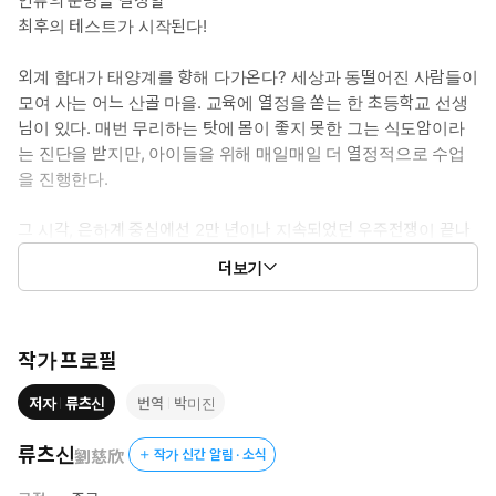
인류의 운명을 결정할
최후의 테스트가 시작된다!
외계 함대가 태양계를 향해 다가온다? 세상과 동떨어진 사람들이
모여 사는 어느 산골 마을. 교육에 열정을 쏟는 한 초등학교 선생
님이 있다. 매번 무리하는 탓에 몸이 좋지 못한 그는 식도암이라
는 진단을 받지만, 아이들을 위해 매일매일 더 열정적으로 수업
을 진행한다.
그 시각, 은하계 중심에선 2만 년이나 지속되었던 우주전쟁이 끝나
고 있었다. 탄소 연방과 규소 제국 사이에 일어난 이 전쟁에서 패한
더보기
규소 제국은 은하계 구석에 격리된다. 탄소 연방은 규소 제국이 항
성을 이용한 기술로 격리 구간을 벗어날 것을 우려해 격리 구간 안
에 있는 모든 항성을 파괴하고자 하는데, 태양 또한 이 구간에 속해
있다.
작가 프로필
저자
류츠신
번역
박미진
일정 수준의 문명이 있는 행성계는 보호해야 한다는 원칙에 따라 탄
소 연방은 생명이 존재하는 곳에선 ‘문명 테스트’를 진행한다. 수많
류츠신
劉慈欣
작가 신간 알림 · 소식
은 항성을 파괴시키며 그들은 어느덧 태양계까지 도달한다. 이곳의
세 번째 행성, 지구에서 생명의 존재를 확인한 탄소 연방은 우연히