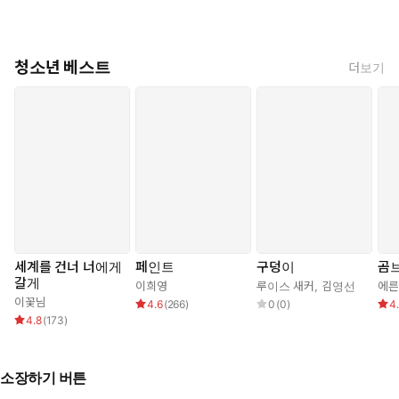
청소년 베스트
더보기
세계를 건너 너에게
페인트
구덩이
곰
갈게
이희영
루이스 새커
,
김영선
이꽃님
4.6
(
266
)
0
(
0
)
4
4.8
(
173
)
소장하기 버튼