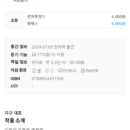
미리보기
전자책 정가
4,900원
소장
판매가
4,900원
출간 정보
2024.07.05
전자책 출간
듣기 기능
TTS(듣기)
지원
파일 정보
EPUB
약 3.3만 자
20.0MB
지원 환경
PC뷰어
PAPER
앱
웹
ISBN
9788954451109
UCI
-
지구 대포
작품 소개