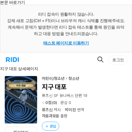
본문 바로가기
인
스
리디 접속이 원활하지 않습니다.
턴
강제 새로 고침(Ctrl + F5)이나 브라우저 캐시 삭제를 진행해주세요.
트
검
계속해서 문제가 발생한다면 리디 접속 테스트를 통해 원인을 파악
색
하고 대응 방법을 안내드리겠습니다.
테스트 페이지로 이동하기
검
리
로그인
색
디
지구 대포 상세페이지
홈
으
로
어린이/청소년
청소년
이
지구 대포
동
류츠신 SF 유니버스 단편 19
0
(
0
)
관심
0
류츠신
저자
박미진
번역
자음과모음
출판
관심