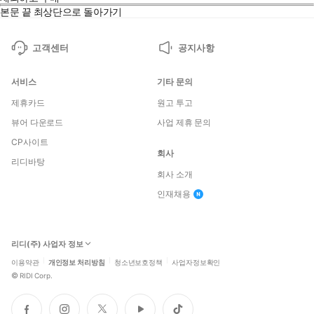
본문 끝
최상단으로 돌아가기
고객센터
공지사항
서비스
기타 문의
제휴카드
원고 투고
뷰어 다운로드
사업 제휴 문의
CP사이트
회사
리디바탕
회사 소개
인재채용
리디(주) 사업자 정보
이용약관
개인정보 처리방침
청소년보호정책
사업자정보확인
©
RIDI Corp.
페
인
트
유
틱