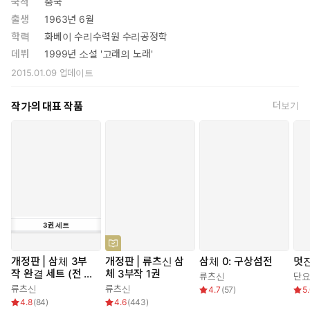
국적
중국
가장 먼저에 발견된 산골 마을의 초등학생을 상대로 테스트를 시작
출생
1963년 6월
한다. 산골 마을 아이들에게 달린 지구의 운명. 아이들은 무사히 테
학력
화베이 수리수력원 수리공정학
스트를 통과할 수 있을까?
데뷔
1999년 소설 '고래의 노래'
2015.01.09
업데이트
작가의 대표 작품
더보기
3
권
세트
개정판 | 삼체 3부
개정판 | 류츠신 삼
삼체 0: 구상섬전
멋진
작 완결 세트 (전 3
체 3부작 1권
류츠신
단
권)
류츠신
류츠신
4.7
(
57
)
5
4.8
(
84
)
4.6
(
443
)