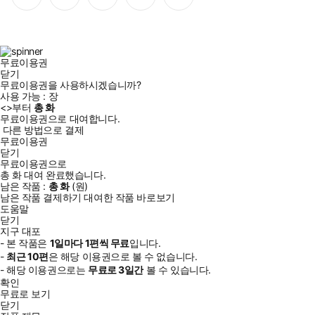
이
스
위
튜
톡
스
타
터
브
북
그
램
무료이용권
닫기
무료이용권을 사용하시겠습니까?
사용 가능 :
장
<
>부터
총
화
무료이용권으로 대여합니다.
다른 방법으로 결제
무료이용권
닫기
무료이용권으로
총
화
대여 완료했습니다.
남은 작품 :
총
화
(
원)
남은 작품 결제하기
대여한 작품 바로보기
도움말
닫기
지구 대포
- 본 작품은
1일
마다
1
편씩 무료
입니다.
-
최근
10편
은 해당 이용권으로 볼 수 없습니다.
- 해당 이용권으로는
무료로
3일
간
볼 수 있습니다.
확인
무료로 보기
닫기