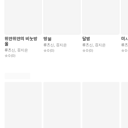
위안위안의 비눗방
땅불
달밤
미
울
류츠신
,
김지은
류츠신
,
김지은
류
류츠신
,
김지은
0
(
0
)
0
(
0
)
0
0
(
0
)