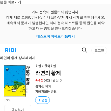
본문 바로가기
인
스
리디 접속이 원활하지 않습니다.
턴
강제 새로 고침(Ctrl + F5)이나 브라우저 캐시 삭제를 진행해주세요.
트
검
계속해서 문제가 발생한다면 리디 접속 테스트를 통해 원인을 파악
색
하고 대응 방법을 안내드리겠습니다.
테스트 페이지로 이동하기
검
리
로그인
색
디
라면의 황제 상세페이지
홈
으
로
소설
한국소설
이
라면의 황제
동
4
(
42
)
관심
0
김희선
저자
자음과모음
출판
관심
미리보기