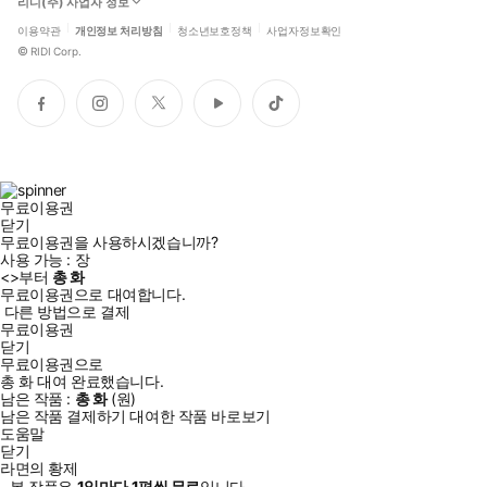
리디(주) 사업자 정보
이용약관
개인정보 처리방침
청소년보호정책
사업자정보확인
©
RIDI Corp.
페
인
트
유
틱
이
스
위
튜
톡
스
타
터
브
북
그
램
무료이용권
닫기
무료이용권을 사용하시겠습니까?
사용 가능 :
장
<
>부터
총
화
무료이용권으로 대여합니다.
다른 방법으로 결제
무료이용권
닫기
무료이용권으로
총
화
대여 완료했습니다.
남은 작품 :
총
화
(
원)
남은 작품 결제하기
대여한 작품 바로보기
도움말
닫기
라면의 황제
- 본 작품은
1일
마다
1
편씩 무료
입니다.