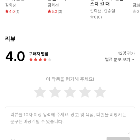
우리가 알던 외계인의 ‘위용’은 온데간데없고, 여기에는 온전히 ‘삶-
스쳐 갈 때
김희선
김희선
김
투쟁’으로서의 전 지구적 현실만이 반영되어 있다. 실상 미스터리한
김희선
,
김승일
4.0
(
1
)
5.0
(
3
)
0
0
(
0
)
건, 외계인의 정체성이나 그들과의 문명적 대화보가 아니라 철저한
‘먹고사니즘(먹고사는 문제가 ’지상 최대의 쇼’가 되는 일)’인 것처
럼 보인다. 이보다 더 중요한 문제가 있는가? 즉 지금 우리에게 말
리뷰
하는 입이 먹는 입을 이길 수 있는가? 작가가 던지는 이 물음에 대
답하는 것, 다시 말해 외계인보다 훨씬 중요한 것은 바로 우리 자신
4.0
42
명 평가
이 내재한 문제틀이다. 그리고 그 문제가 해결되지 않는다면, 결코
구매자 별점
별점 분포 보기
변하는 것은 없다. 그러므로 혹자가 이 소설집을 두고, “지금, 왜 라
면이 중요한가?”라고 묻는다면, “지금, 라면이 중요하지 않을 이유
라도 있는가?”라고 되받아쳐야 할 이유는 충분한 셈이다.
이 작품을 평가해 주세요!