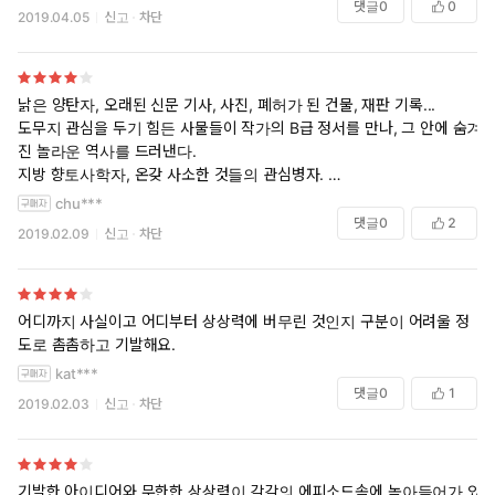
댓글
0
0
2019.04.05
신고
차단
낡은 양탄자, 오래된 신문 기사, 사진, 폐허가 된 건물, 재판 기록...
도무지 관심을 두기 힘든 사물들이 작가의 B급 정서를 만나, 그 안에 숨겨
진 놀라운 역사를 드러낸다.
지방 향토사학자, 온갖 사소한 것들의 관심병자.
작가의 시선과 상상력이 놀랍다.
chu***
댓글
0
2
2019.02.09
신고
차단
어디까지 사실이고 어디부터 상상력에 버무린 것인지 구분이 어려울 정
도로 촘촘하고 기발해요.
kat***
댓글
0
1
2019.02.03
신고
차단
기발한 아이디어와 무한한 상상력이 각각의 에피소드속에 녹아들어가 있