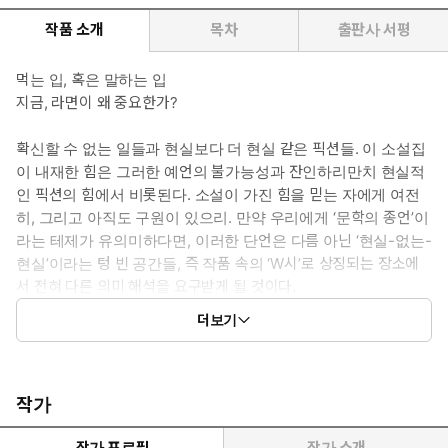
작품 소개
목차
출판사 서평
먹는 입, 혹은 말하는 입
지금, 라면이 왜 중요한가?
확신할 수 없는 일들과 현실보다 더 현실 같은 픽션들. 이 소설집
이 내재한 힘은 그러한 예언의 불가능성과 잔인하리만치 현실적
인 픽션의 힘에서 비롯된다. 소설이 가진 힘을 믿는 자에게 여전
히, 그리고 아직도 구원이 있으리. 만약 우리에게 ‘문학의 종언’이
라는 테제가 유의미하다면, 이러한 단언은 다름 아닌 ‘현실-없는-
현실’이라는 텅 빈 공간들, 즉 작품 속의 ‘W시’로 상징되는 장소에
서 전혀 다른 의미 해석을 요구받게 될 것이다.
더보기
표제작인 「라면의 황제」는 ‘불량식품’으로 낙인찍힌 라면이 사
라진 시대, 27년간 라면만 먹은 라면의 달인 김기수 씨의 책 『내
영혼의 라면 한 그릇』을 둘러싸고 벌어지는 촌극이다. ‘흔남/흔
녀’의 일상적 사건을 고고학적으로 재조명하려는 이 소설을 어떻
작가
게 이해해야 할까? 요컨대 작품은 “그는 왜 라면만을 먹기 시작했
는가?”와 같은 평범한 물음으로 다가서는 듯 보이지만 실상 “그가
작가 프로필
작가 소개