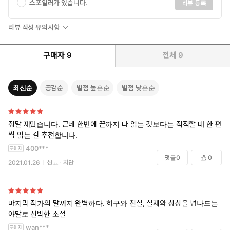
스포일러가 있습니다.
리뷰 등록
리뷰 작성 유의사항
구매자
9
전체
9
최신순
공감순
별점 높은순
별점 낮은순
정말 재밌습니다. 근데 한번에 끝까지 다 읽는 것보다는 적적할 때 한 편
씩 읽는 걸 추천합니다.
400***
댓글
0
0
2021.01.26
신고
차단
마지막 작가의 말까지 완벽하다. 허구와 진실, 실재와 상상을 넘나드는 그
야말로 신박한 소설
wan***