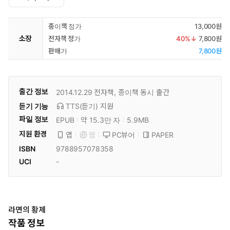
종이책 정가
13,000원
소장
전자책 정가
40
%↓
7,800원
판매가
7,800원
출간 정보
2014.12.29
전자책, 종이책 동시 출간
듣기 기능
TTS(듣기)
지원
파일 정보
EPUB
약 15.3만 자
5.9MB
지원 환경
PC뷰어
PAPER
앱
웹
ISBN
9788957078358
UCI
-
라면의 황제
작품 정보