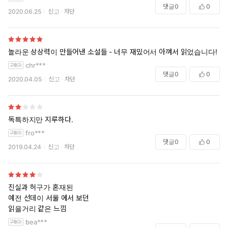
댓글
0
0
2020.06.25
신고
차단
놀라운 상상력이 만들어낸 소설들 - 너무 재밌어서 아껴서 읽었습니다!
chr***
댓글
0
0
2020.04.05
신고
차단
독특하지만 지루하다.
fro***
댓글
0
0
2019.04.24
신고
차단
진실과 허구가 혼재된
예전 선데이 서울 에서 보던
읽을거리 같은 느낌
bea***