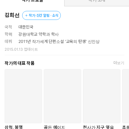
왜 라면만을 먹지 않을 수 없었는가?”라는 근본적 질문을 이면에
간직하고 있다. 더불어 「지상 최대의 쇼」와 「경이로운 도시」
김희선
작가 신간 알림 · 소식
에서 외계인은 지구를 ‘방문’한다. 지구인은 이 외계 생명체의 방
문에 꽤 관대한 편이지만, 어쨌든 중요한 것은 자신의 일거리와
국적
대한민국
먹을거리를 뺏기지 않으려는, 결국 이 사회체계 안에서 살아남으
학력
강원대학교 약학과 학사
려는 인정투쟁의 장이 오히려 확대된다는 사실이다.
데뷔
2011년 작가세계 단편소설 '교육의 탄생' 신인상
2015.01.13
업데이트
나는 고개를 숙이고 라면을 마저 먹었다. 외계인들이 지금 당장 떼
지어 내려온다 해도 무슨 뾰족한 수가 있는 것도 아니었고, 더군다
작가의 대표 작품
더보기
나 나와는 전혀 상관없는 일이기도 했다. 9급 소방공무원 시험이 코
앞으로 다가와 있었다.(「지상 최대의 쇼」)
처음에, 도시 외곽의 버려진 폐교를 깨끗이 수리한 뒤 페인트칠까
지 새로 하여 그들을 거주하게 해준 대가로 W시가 외계 난민들에
게 요구한 건, 아주 약간의 노동력뿐이었다고 한다. 그러나 태생이
게으른 데다 평소 불평불만이 몸에 배어있던 그 가난뱅이 외계인들
은, 일이 힘들다는 핑계로 툭하면 근무지를 빠져나가 산속으로 도망
치길 거듭했다는 것이다.(「경이로운 도시」)
삼척, 불멸
골든 에이지
천사가 지구 옆을
초록