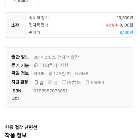
미리보기
종이책 정가
13,500원
소장
전자책 정가
40
%↓
8,100원
판매가
8,100원
출간 정보
2014.04.25
전자책 출간
듣기 기능
TTS(듣기)
지원
파일 정보
EPUB
약 17.3만 자
6.6MB
지원 환경
PC뷰어
PAPER
앱
웹
ISBN
9788957078051
UCI
-
한중 걸작 단편선
작품 정보