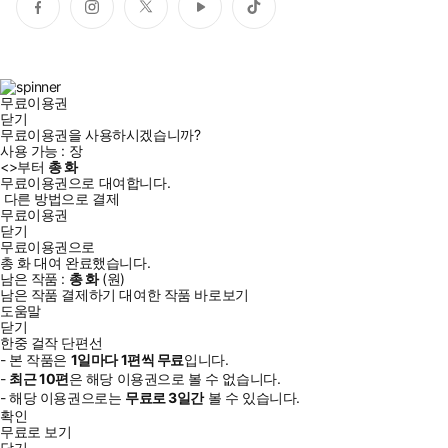
페
인
트
유
틱
이
스
위
튜
톡
스
타
터
브
북
그
램
무료이용권
닫기
무료이용권을 사용하시겠습니까?
사용 가능 :
장
<
>부터
총
화
무료이용권으로 대여합니다.
다른 방법으로 결제
무료이용권
닫기
무료이용권으로
총
화
대여 완료했습니다.
남은 작품 :
총
화
(
원)
남은 작품 결제하기
대여한 작품 바로보기
도움말
닫기
한중 걸작 단편선
- 본 작품은
1일
마다
1
편씩 무료
입니다.
-
최근
10편
은 해당 이용권으로 볼 수 없습니다.
- 해당 이용권으로는
무료로
3일
간
볼 수 있습니다.
확인
무료로 보기
닫기