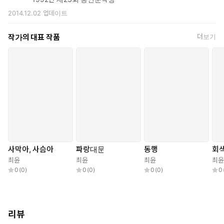
2014.12.02
업데이트
작가의 대표 작품
더보기
사막아, 사슴아
파랑대문
동행
회
최윤
최윤
최윤
최윤
0
(
0
)
0
(
0
)
0
(
0
)
0
리뷰