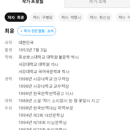
작가 프로필
작가 소개
저자
최윤
저자
구병모
저자
박형서
저자
최진영
저자
최윤
작가 신간 알림 · 소식
국적
대한민국
출생
1953년 7월 3일
학력
프로방스대학교 대학원 불문학 박사
서강대학교 대학원 석사
서강대학교 국어국문학과 학사
경력
1998년 서강대학교 연구처장
1998년 서강대학교 교무처장
1996년 한국문학번역금고 이사
데뷔
1988년 소설 '저기 소리없이 한 점 꽃잎이 지고'
수상
1998년 한국번역대상 외역부문
1994년 제2회 대산문학상
1994년 제18회 이상문학상
1992년 제23회 동인문학상