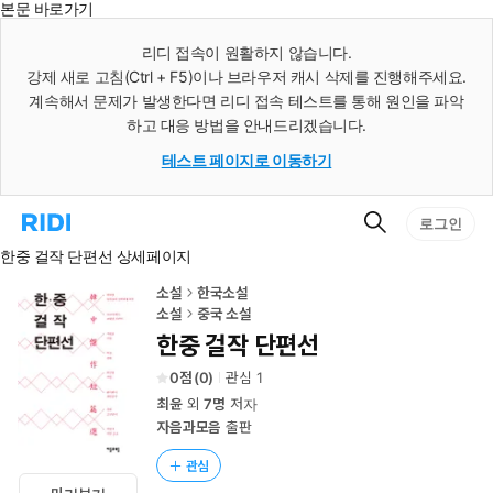
본문 바로가기
인
스
리디 접속이 원활하지 않습니다.
턴
강제 새로 고침(Ctrl + F5)이나 브라우저 캐시 삭제를 진행해주세요.
트
검
계속해서 문제가 발생한다면 리디 접속 테스트를 통해 원인을 파악
색
하고 대응 방법을 안내드리겠습니다.
테스트 페이지로 이동하기
검
리
로그인
색
디
한중 걸작 단편선 상세페이지
홈
으
로
소설
한국소설
이
소설
중국 소설
동
한중 걸작 단편선
0
(
0
)
관심
1
최윤
외
7명
저자
자음과모음
출판
관심