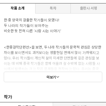
작품 소개
목차
출판사 서평
한·중 양국의 걸출한 작가들이 모였다!
두 나라의 작가들이 보여주는
비슷한 듯 전혀 다른 ‘사람 사는 이야기’
<한중걸작단편선>을 보면, 두 나라 작가들의 문학적 관심은 상당한
차이를 보이면서도 과거보다는 생활현실 면에서 많이 가까워지고
있다. 우리 작가들이 개인적 삶의 미세한 단면들에 깊은 관심을 보
이는 데 비해 중국 작가들은 함께 어울려 살 수밖에 없는 사람들 사
이에서 발생하는 크고 작은 문제들을 천착하고 있다. 우리는 중국
문학을 통해 우리가 잃어버린 인간관계의 풋풋한 정을 음미할 수 있
더보기
고, 그들은 우리 문학에서 자본주의의 과잉으로 인해 단자화된 개인
들이 겪을 수박에 없는 삶의 의미와 가치의 상실을 눈여겨볼 수 있을
것이다.
- 조정래(소설가)
작가