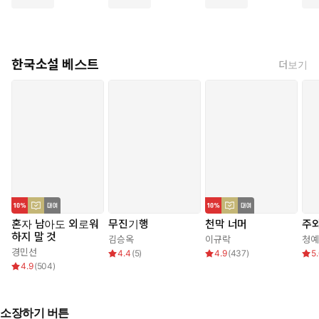
한국소설 베스트
더보기
혼자 남아도 외로워
무진기행
천막 너머
주와
하지 말 것
김승옥
이규락
청예
경민선
4.4
(
5
)
4.9
(
437
)
5
4.9
(
504
)
소장하기 버튼