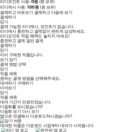
리디포인트 사용:
0
원
(
원 보유)
리디캐시 사용:
100
원
(
원 보유)
일본어가 우리말과 어순이 동일하고 비교적 배우기 쉽다는 말을 듣
결제하고 바로보기
결제하고 다음에 보기
고 처음 시작한 일본어. 처음엔 조금만 공부해도 금세 실력이 늘지
결제하기
닫기
만, 수많은 학습자가 동사 활용 단계에서 무너집니다.
결제 가능한 리디캐시, 포인트가 없습니다.
이 책은 복잡한 문법 설명 대신, 학습자가 손으로 쓰며 익히는 동사
리디캐시 충전하고 결제없이 편하게 감상하세요.
리디포인트 적립 혜택도 놓치지 마세요!
활용 반복 훈련에 초점을 맞췄습니다. 1그룹, 2그룹, 3그룹 동사의
충전하고 결제
일반 결제
기본 구분부터 ます형, て형, ない 형 등 필수 활용형을 체계적인
결제하기
닫기
훈련 방식으로 구성하여 몸이 기억하는 학습을 유도합니다. 동사
이미 구매한 작품입니다.
활용 단계를 뛰어넘으면 여러분의 일본어 실력은 한 단계 더 도
보기
닫기
약할 수 있습니다.
결제 방법 선택
닫기
작품 제목
원하는 결제 방법을 선택해주세요.
대여하기
구매하기
■ 일본인 저자가 직접 집필한 ‘살아 있는’ 일본어 문장
이어보기
일본인 저자가 현재 일본에서 실제로 쓰는 자연스러운 표현 위주로
닫기
작품 제목
직접 원고를 작성했습니다. 특히 20~30대 학습자들이 일상의 실제
대여 기간이 만료되었습니다.
상황에서 즉각 활용할 수 있는 문장들로 구성하여 공부의 재미를 더
다음화를 보시겠습니까?
다음화 보기
다시 보기
했습니다.
앱으로 연결해서 다운로드하시겠습니까?
■ 일본어 학습자 취향 저격, 직관적이고 감각적인 구성
대여한 작품은 다운로드 시점부터 대여가 시작됩니다.
자칫 지루할 수 있는 동사 훈련이 되지 않도록 시각적으로 명확하