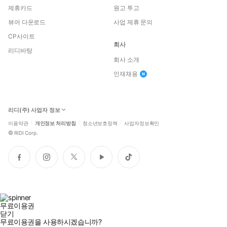
제휴카드
원고 투고
뷰어 다운로드
사업 제휴 문의
CP사이트
회사
리디바탕
회사 소개
인재채용
리디(주) 사업자 정보
이용약관
개인정보 처리방침
청소년보호정책
사업자정보확인
©
RIDI Corp.
페
인
트
유
틱
이
스
위
튜
톡
스
타
터
브
북
그
램
무료이용권
닫기
무료이용권을 사용하시겠습니까?