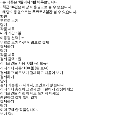
- 본 작품은
1일
마다
1
편씩 무료
입니다.
-
최근
10편
은 해당 이용권으로 볼 수 없습니다.
- 해당 이용권으로는
무료로
3일
간
볼 수 있습니다.
확인
무료로 보기
닫기
작품 제목
대여 기간 :
일
이용권 선택
무료로 보기
다른 방법으로 결제
결제하기
닫기
작품 제목
결제 금액 :
원
리디포인트 사용:
0
원
(
원 보유)
리디캐시 사용:
100
원
(
원 보유)
결제하고 바로보기
결제하고 다음에 보기
결제하기
닫기
결제 가능한 리디캐시, 포인트가 없습니다.
리디캐시 충전하고 결제없이 편하게 감상하세요.
리디포인트 적립 혜택도 놓치지 마세요!
충전하고 결제
일반 결제
결제하기
닫기
이미 구매한 작품입니다.
보기
닫기