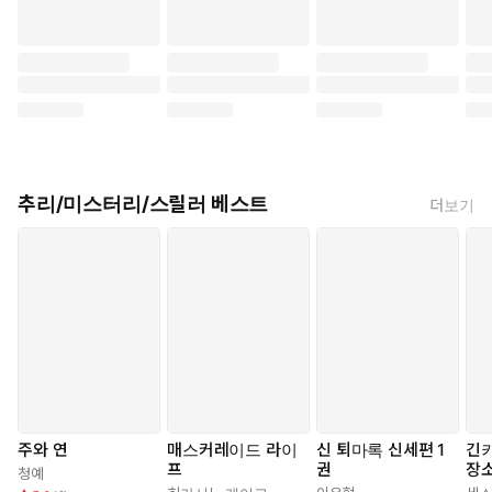
대한민국 대표 프로파일러 표창원의 두 번째 장편소설 『쓰레기섬:
훼손당한 자』가 출간되었다. 전작 『카스트라토: 거세당한 자』로
소설가로서 화려한 서막을 알린 그가, 자신의 페르소나인 프로파일
러 ‘이맥’의 세계관을 확장하며 더욱 서늘하고 묵직한 화두를 들고
독자들을 다시 만난다. 『쓰레기섬: 훼손당한 자』는 공덕동의 한
원룸에서 열 손가락이 모두 잘린 채 참혹하게 살해된 시신이 발견되
면서 시작한다. 피해자는 온라인상에서 ‘말’과 ‘글’로 타인의 영혼을
추리/미스터리/스릴러 베스트
더보기
난도질해 온 직업적 악플러였다. 이어지는 연쇄 살인은 우리 사회가
무분별하게 배설해 온 ‘말 쓰레기’, ‘글 쓰레기’, ‘행동 쓰레기’들이 돌
고 돌아 쌓인 거대한 ‘쓰레기섬’의 실체를 정면으로 응시하게 한다.
경찰청 이상범죄분석팀 ACAT에 합류한 이맥은 범인이 남긴 ‘쓰레
기섬’ 사진이라는 단서를 쫓으며, 단순한 사적 복수를 넘어 범죄를
생산하는 원흉들을 향한 ‘원점 타격’의 거대한 서사 속으로 빠져드는
데……. 작가는 이 소설을 통해 “오늘, 당신의 문장은 결백한가”라는
서늘한 질문을 던진다. 단순히 범인을 잡아 처벌하는 것을 넘어, 그
들을 흉악 범죄자로 만드는 우리 사회의 혐오와 선동의 메커니즘을
주와 연
매스커레이드 라이
신 퇴마록 신세편 1
긴키
프로파일러의 시각으로 날카롭게 해부한다. 작가의 풍부한 경험이
프
권
장소
청예
녹아든 치밀한 수사 과정과 강력한 메타포로 무장한 『쓰레기섬: 훼
번째