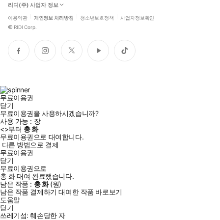
리디(주) 사업자 정보
이용약관
개인정보 처리방침
청소년보호정책
사업자정보확인
©
RIDI Corp.
페
인
트
유
틱
이
스
위
튜
톡
스
타
터
브
북
그
램
무료이용권
닫기
무료이용권을 사용하시겠습니까?
사용 가능 :
장
<
>부터
총
화
무료이용권으로 대여합니다.
다른 방법으로 결제
무료이용권
닫기
무료이용권으로
총
화
대여 완료했습니다.
남은 작품 :
총
화
(
원)
남은 작품 결제하기
대여한 작품 바로보기
도움말
닫기
쓰레기섬: 훼손당한 자