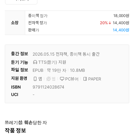
종이책 정가
18,000원
소장
전자책 정가
20
%↓
14,400원
판매가
14,400원
출간 정보
2026.05.15
전자책, 종이책 동시 출간
듣기 기능
TTS(듣기)
지원
파일 정보
EPUB
약 19만 자
10.8MB
지원 환경
PC뷰어
PAPER
앱
웹
ISBN
9791124028674
UCI
-
쓰레기섬: 훼손당한 자
작품 정보