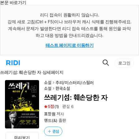
본문 바로가기
인
스
리디 접속이 원활하지 않습니다.
턴
강제 새로 고침(Ctrl + F5)이나 브라우저 캐시 삭제를 진행해주세요.
트
검
계속해서 문제가 발생한다면 리디 접속 테스트를 통해 원인을 파악
색
하고 대응 방법을 안내드리겠습니다.
테스트 페이지로 이동하기
검
리
로그인
색
디
쓰레기섬: 훼손당한 자 상세페이지
홈
으
로
소설
추리/미스터리/스릴러
이
소설
한국소설
동
쓰레기섬: 훼손당한 자
5
(
1
)
관심
6
표창원
저자
앤드(&)
출판
관심
미리보기