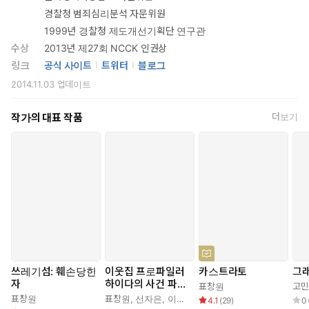
경찰청 범죄심리분석 자문위원
1999년 경찰청 제도개선기획단 연구관
수상
2013년 제27회 NCCK 인권상
링크
공식 사이트
트위터
블로그
2014.11.03
업데이트
작가의 대표 작품
더보기
쓰레기섬: 훼손당한
이웃집 프로파일러
카스트라토
그
자
하이다의 사건 파일
표창원
고민
1 : 낙인찍힌 아이
표창원
표창원
,
선자은
,
이태영
4.1
(
29
)
0