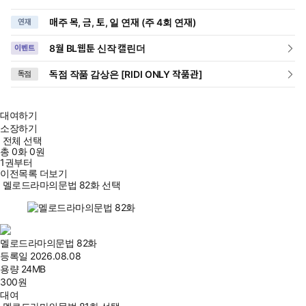
매주 목, 금, 토, 일 연재 (주 4회 연재)
연재
8월 BL웹툰 신작 캘린더
이벤트
독점 작품 감상은 [RIDI ONLY 작품관]
독점
대여하기
소장하기
전체 선택
총
0
화
0원
1권부터
이전목록 더보기
멜로드라마의문법 82화 선택
멜로드라마의문법 82화
등록일
2026.08.08
용량
24MB
300
원
대여