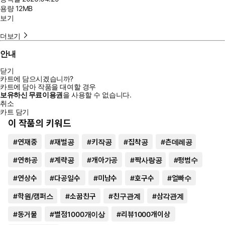
용량
12MB
보기
더보기
안내
닫기
카트에 담으시겠습니까?
카트에 담아 작품을 대여할 경우
보유하신 무료이용권
을 사용할 수 없습니다.
취소
카트 담기
이 작품의 키워드
#
연재중
#
재벌공
#
키작공
#
집착공
#
츤데레공
#
연하공
#
계략공
#
개아가공
#
짝사랑공
#
평범수
#
연상수
#
다공일수
#
미남수
#
호구수
#
얼빠수
#
학원/캠퍼스
#
소꿉친구
#
친구관계
#
삼각관계
#
동거물
#
별점1000개이상
#
리뷰1000개이상