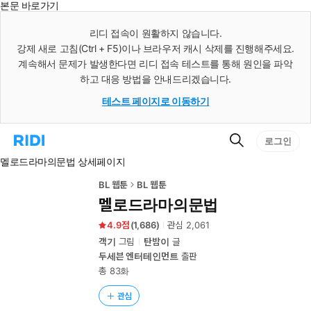
본문 바로가기
인
스
리디 접속이 원활하지 않습니다.
턴
강제 새로 고침(Ctrl + F5)이나 브라우저 캐시 삭제를 진행해주세요.
트
검
계속해서 문제가 발생한다면 리디 접속 테스트를 통해 원인을 파악
색
하고 대응 방법을 안내드리겠습니다.
테스트 페이지로 이동하기
검
리
로그인
색
디
멜로드라마의문법 상세페이지
홈
으
로
BL 웹툰
BL 웹툰
이
멜로드라마의문법
동
4.9
(
1,686
)
관심
2,061
객기
그림
탄밤이
글
두세븐 엔터테인먼트
출판
총 83화
관심