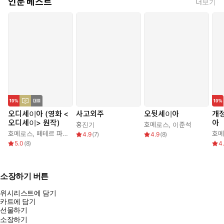
인문 베스트
더보기
오디세이아 (영화 <
사고외주
오뒷세이아
개정
오디세이> 원작)
아
홍진기
호메로스
,
이준석
호메로스
,
페테르 파울 루벤스
,
박문재
호
4.9
(
7
)
4.9
(
8
)
5.0
(
8
)
4
소장하기 버튼
위시리스트에 담기
카트에 담기
선물하기
소장하기