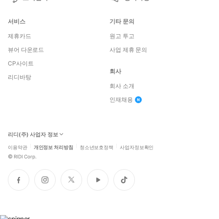
서비스
기타 문의
제휴카드
원고 투고
뷰어 다운로드
사업 제휴 문의
CP사이트
회사
리디바탕
회사 소개
인재채용
리디(주) 사업자 정보
이용약관
개인정보 처리방침
청소년보호정책
사업자정보확인
©
RIDI Corp.
페
인
트
유
틱
이
스
위
튜
톡
스
타
터
브
북
그
램