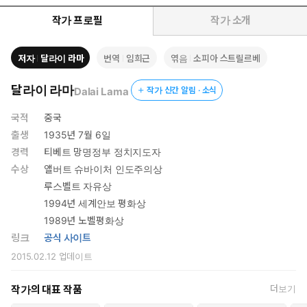
기를 전한다.
작가 프로필
작가 소개
저자
달라이 라마
번역
임희근
엮음
소피아 스트릴르베
달라이 라마
Dalai Lama
작가 신간 알림 · 소식
국적
중국
출생
1935년 7월 6일
경력
티베트 망명정부 정치지도자
수상
앨버트 슈바이처 인도주의상
루스벨트 자유상
1994년 세계안보 평화상
1989년 노벨평화상
링크
공식 사이트
2015.02.12
업데이트
작가의 대표 작품
더보기