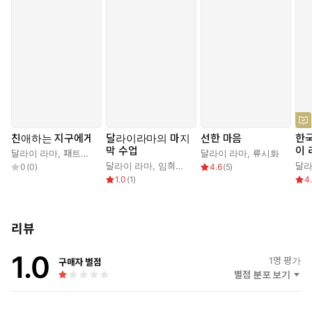
친애하는 지구에게
달라이라마의 마지
선한 마음
한
막 수업
이 
달라이 라마
,
패트릭 맥도넬
,
정윤희
달라이 라마
,
류시화
달라이 라마
,
임희근
,
소피아 스트릴르베
달라
0
(
0
)
4.6
(
5
)
1.0
(
1
)
4
리뷰
1.0
1
명 평가
구매자 별점
별점 분포 보기