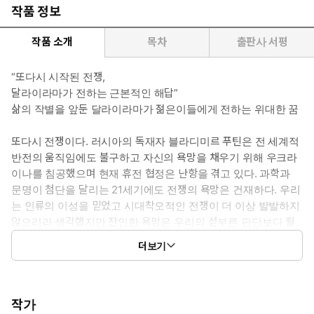
작품 정보
작품 소개
목차
출판사 서평
“또다시 시작된 전쟁,
달라이라마가 전하는 근본적인 해답”
삶의 작별을 앞둔 달라이라마가 젊은이들에게 전하는 위대한 꿈
또다시 전쟁이다. 러시아의 독재자 블라디미르 푸틴은 전 세계적
반전의 움직임에도 불구하고 자신의 욕망을 채우기 위해 우크라
이나를 침공했으며 현재 휴전 협정은 난항을 겪고 있다. 과학과
문명이 첨단을 달리는 21세기에도 전쟁의 욕망은 건재하다. 우리
는 인류의 이성을 믿었고 시대착오적인 전쟁이 더 이상 발발하지
않으리라 생각했지만 잔인한 욕망은 우리의 섣부른 판단보다 훨
씬 강했다. 달라이라마의 마지막 전언을 담고 있는 이 책에서는
더보기
기존 패러다임의 변화로는 더 이상 문제를 해결할 수 없다고 말
한다. 오직 타인을 궁휼하는 연민만이 세계를 바꿀 수 있다고 단
언한다. 아흔에 가까운 달라이라마는 이제 삶의 작별할 준비가 되
었다며 마지막으로 전 세계 젊은이들에게 새롭고 위대한 꿈 이야
작가