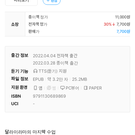
미리보기
관심
종이책 정가
11,000원
소장
전자책 정가
30
%↓
7,700원
판매가
7,700원
출간 정보
2022.04.04
전자책 출간
2022.03.28
종이책 출간
듣기 기능
TTS(듣기)
지원
파일 정보
EPUB
약 3.2만 자
25.2MB
지원 환경
PC뷰어
PAPER
앱
웹
ISBN
9791130689869
UCI
-
달라이라마의 마지막 수업