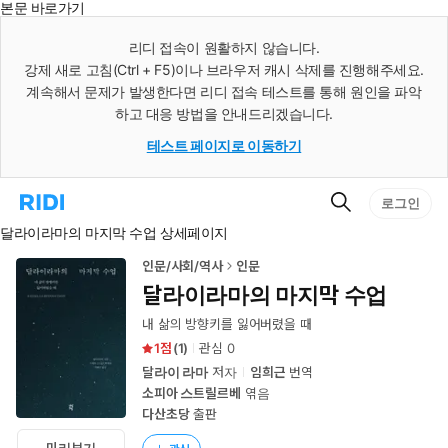
본문 바로가기
인
스
리디 접속이 원활하지 않습니다.
턴
강제 새로 고침(Ctrl + F5)이나 브라우저 캐시 삭제를 진행해주세요.
트
검
계속해서 문제가 발생한다면 리디 접속 테스트를 통해 원인을 파악
색
하고 대응 방법을 안내드리겠습니다.
테스트 페이지로 이동하기
검
리
로그인
색
디
달라이라마의 마지막 수업 상세페이지
홈
으
로
인문/사회/역사
인문
이
달라이라마의 마지막 수업
동
내 삶의 방향키를 잃어버렸을 때
1
(
1
)
관심
0
달라이 라마
저자
임희근
번역
소피아 스트릴르베
엮음
다산초당
출판