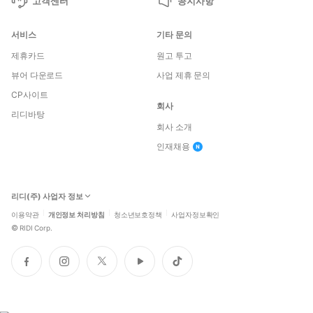
고객센터
공지사항
서비스
기타 문의
제휴카드
원고 투고
뷰어 다운로드
사업 제휴 문의
CP사이트
회사
리디바탕
회사 소개
인재채용
리디(주) 사업자 정보
이용약관
개인정보 처리방침
청소년보호정책
사업자정보확인
©
RIDI Corp.
페
인
트
유
틱
이
스
위
튜
톡
스
타
터
브
북
그
램