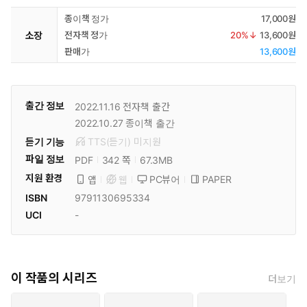
종이책 정가
17,000원
소장
전자책 정가
20
%↓
13,600원
판매가
13,600원
출간 정보
2022.11.16
전자책 출간
2022.10.27
종이책 출간
듣기 기능
TTS(듣기)
미
지원
파일 정보
PDF
67.3MB
342 쪽
지원 환경
PC뷰어
PAPER
앱
웹
ISBN
9791130695334
UCI
-
이 작품의 시리즈
더보기