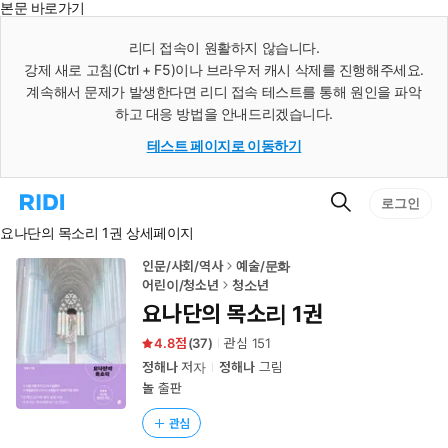
본문 바로가기
인
스
리디 접속이 원활하지 않습니다.
턴
강제 새로 고침(Ctrl + F5)이나 브라우저 캐시 삭제를 진행해주세요.
트
검
계속해서 문제가 발생한다면 리디 접속 테스트를 통해 원인을 파악
색
하고 대응 방법을 안내드리겠습니다.
테스트 페이지로 이동하기
검
리
로그인
색
디
요나단의 목소리 1권 상세페이지
홈
으
로
인문/사회/역사
예술/문화
이
어린이/청소년
청소년
동
요나단의 목소리 1권
4.8
(
37
)
관심
151
정해나
저자
정해나
그림
놀
출판
관심