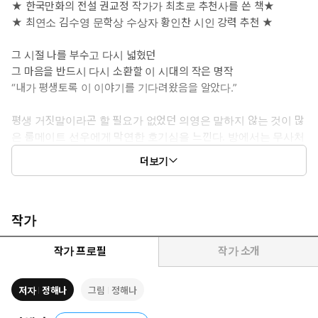
★ 한국만화의 전설 권교정 작가가 최초로 추천사를 쓴 책★
★ 최연소 김수영 문학상 수상자 황인찬 시인 강력 추천 ★
그 시절 나를 부수고 다시 넓혔던
그 마음을 반드시 다시 소환할 이 시대의 작은 명작
“내가 평생토록 이 이야기를 기다려왔음을 알았다.”
평생 거짓말이라곤 할 필요가 없었던 의영은 말하지 않는 것이 많
은 룸메이트 선우에게 막연한 호기심을 느낀다. 방에서는 무사처
럼 공부하고 채플에서 천사 같은 목소리로 노래하는 그 소년은
더보기
살아간다기보다 참아내고 있는 것 같았다. 그렇게 의영은 처음 알
게 된다. 같은 공간 안에서 나와 다른 세상을 살아가는 사람들이
있다는 것을.
작가
독립연재 플랫폼 딜리헙에서 거친 스케치처럼 다가오는 작화로
연재되기 시작한 『요나단의 목소리』가 자극적인 소재 하나 없
작가 프로필
작가 소개
이 크라우드 펀딩 대박에까지 이른 것은 오로지 입소문의 힘이었
다. ‘후유증을 남기는 만화’이자 ‘갓작’으로 널리 회자되었으며 단
저자
정해나
그림
정해나
행본 출간 문의가 빗발쳤던 이 작품이, 원작자에 의한 수채화 채
색을 입고 한층 깊어진 감성으로 독자들을 다시 만난다.