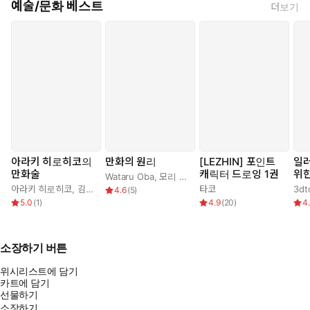
예술/문화 베스트
더보기
아라키 히로히코의
만화의 원리
[LEZHIN] 포인트
일
만화술
캐릭터 드로잉 1권
위한
Wataru Oba
,
모리 카오루
,
이리에 아키
감 
아라키 히로히코
,
김부장
타코
4.6
(
5
)
: 
5.0
(
1
)
4.9
(
20
)
4
& 
소장하기 버튼
위시리스트에 담기
카트에 담기
선물하기
소장하기