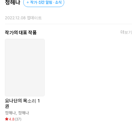
정해나
작가 신간 알림 · 소식
2022.12.08
업데이트
작가의 대표 작품
더보기
요나단의 목소리 1
권
정해나
,
정해나
4.8
(
37
)