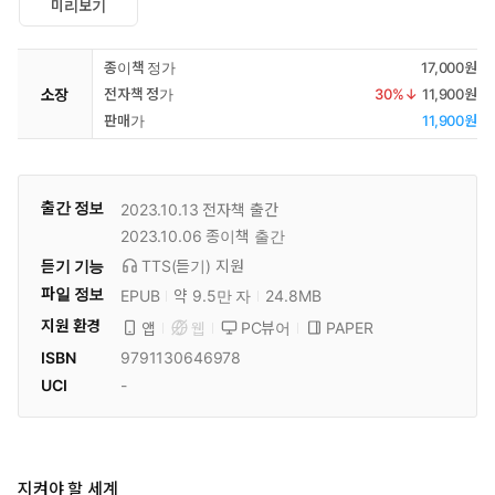
미리보기
종이책 정가
17,000원
소장
전자책 정가
30
%↓
11,900원
판매가
11,900원
출간 정보
2023.10.13
전자책 출간
2023.10.06
종이책 출간
듣기 기능
TTS(듣기)
지원
파일 정보
EPUB
약 9.5만 자
24.8MB
지원 환경
PC뷰어
PAPER
앱
웹
ISBN
9791130646978
UCI
-
지켜야 할 세계