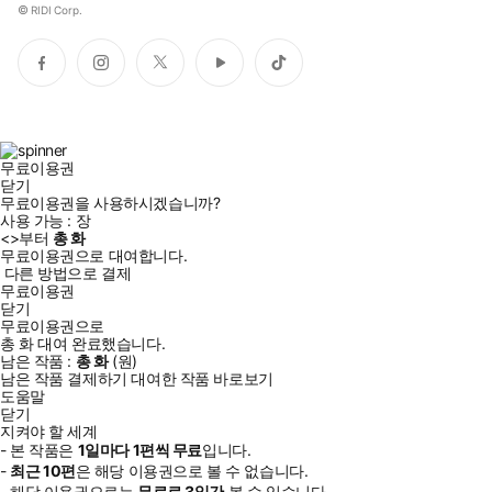
©
RIDI Corp.
페
인
트
유
틱
이
스
위
튜
톡
스
타
터
브
북
그
램
무료이용권
닫기
무료이용권을 사용하시겠습니까?
사용 가능 :
장
<
>부터
총
화
무료이용권으로 대여합니다.
다른 방법으로 결제
무료이용권
닫기
무료이용권으로
총
화
대여 완료했습니다.
남은 작품 :
총
화
(
원)
남은 작품 결제하기
대여한 작품 바로보기
도움말
닫기
지켜야 할 세계
- 본 작품은
1일
마다
1
편씩 무료
입니다.
-
최근
10편
은 해당 이용권으로 볼 수 없습니다.
- 해당 이용권으로는
무료로
3일
간
볼 수 있습니다.