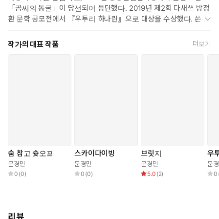
「곰씨의 동굴」이 당선되어 등단했다. 2019년 제2회 다새쓰 방정
환 문학 공모전에서 『우투리 하나린』으로 대상을 수상했다. 쓴 책
으로 고학년 장편 동화인 『딸기 우유 공약』, 『우투리 하나린 1 :
다시 시작되는 전설』, 『우투리 하나린 2 : 멈춘 시간에 갇힌 몸』
작가의 대표 작품
더보기
이 있고, 주니어 소설 『우리들이 개를 지키려는 이유』, 『용서할
수 있을까』, 그리고 『나는 언제나 말하고 있었어』 등이 있다. 장
편소설 「화이트 타운」으로 2021년 아르코문학창작기금을 받았
다.
숨 참고 슛오프
스카이다이빙
브릿지
우투
문경민
문경민
문경민
문경
0
(
0
)
0
(
0
)
5.0
(
2
)
0
리뷰