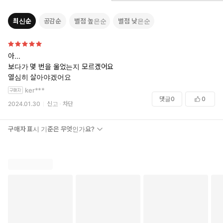
담은 『지켜야 할 세계』가 고른 지지를 받으며 수상작으로 선정
되었다. 이로써 지금 시대에 꼭 필요한 소설, 피할 수 없는 물음을
최신순
공감순
별점 높은순
별점 낮은순
던질 소설이 마침내 우리에게 당도했다.
아...
보다가 몇 번을 울었는지 모르겠어요
열심히 살아야겠어요
ker***
댓글
0
0
2024.01.30
신고
차단
구매자 표시 기준은 무엇인가요?