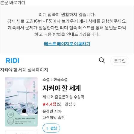
본문 바로가기
인
스
리디 접속이 원활하지 않습니다.
턴
강제 새로 고침(Ctrl + F5)이나 브라우저 캐시 삭제를 진행해주세요.
트
검
계속해서 문제가 발생한다면 리디 접속 테스트를 통해 원인을 파악
색
하고 대응 방법을 안내드리겠습니다.
테스트 페이지로 이동하기
검
리
로그인
색
디
지켜야 할 세계 상세페이지
홈
으
로
소설
한국소설
이
지켜야 할 세계
동
제13회 혼불문학상 수상작
4.4
(
5
)
관심
5
문경민
저자
다산책방
출판
관심