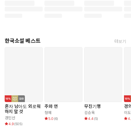
한국소설 베스트
더보기
혼자 남아도 외로워
주와 연
무진기행
경
하지 말 것
청예
김승옥
이도
경민선
5.0
(
6
)
4.4
(
5
)
4
4.9
(
505
)