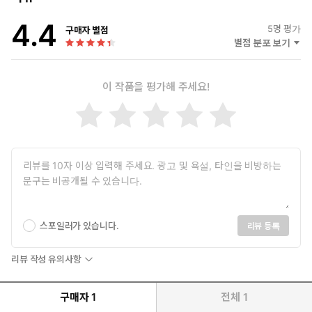
4.4
5
명 평가
구매자 별점
별점 분포 보기
이 작품을 평가해 주세요!
“부디, 사람을 살리는 소설이 되기를 빈다”
7천만 원 고료, 제13회 혼불문학상 수상작
故 최명희 선생의 대하소설 『혼불』이 그려낸 인간 불멸의 정신
을 세상에 다시 피워 올리고자 2011년에 제정된 혼불문학상이 올
해로 13회를 맞았다. 혼불문학상은 15만 부 베스트셀러로 문학상
의 시작을 화려하게 알린 제1회 수상작 『난설헌』을 필두로,
스포일러가 있습니다.
리뷰 등록
『홍도』, 『나라 없는 나라』, 『칼과 혀』 등 굵직한 수상작들
을 배출하며 한국 소설의 새로운 패러다임을 제시해 왔다. 올해는
리뷰 작성 유의사항
한국 문학의 최전선에 선 작가들을 심사위원으로 위촉해 의미 있
는 작품들을 발굴해 내는 데에 힘을 보탰고, 단단한 문장과 유려한
구매자
1
전체
1
전개 속에 ‘교권 추락,’ ‘장애,’ ‘돌봄’ 등 우리가 직시해야 할 화두를