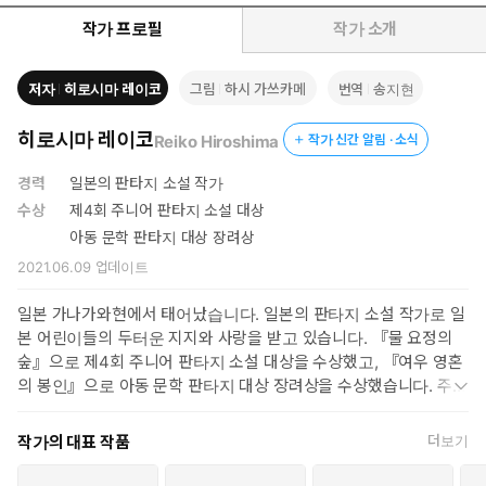
작가 프로필
작가 소개
저자
히로시마 레이코
그림
하시 가쓰카메
번역
송지현
히로시마 레이코
Reiko Hiroshima
작가 신간 알림 · 소식
경력
일본의 판타지 소설 작가
수상
제4회 주니어 판타지 소설 대상
아동 문학 판타지 대상 장려상
2021.06.09
업데이트
일본 가나가와현에서 태어났습니다. 일본의 판타지 소설 작가로 일
본 어린이들의 두터운 지지와 사랑을 받고 있습니다. 『물 요정의
숲』으로 제4회 주니어 판타지 소설 대상을 수상했고, 『여우 영혼
의 봉인』으로 아동 문학 판타지 대상 장려상을 수상했습니다. 주요
작품으로 『세계 일주 기상천외 미식』, 「이상한 과자 가게 전천
당」 시리즈, 「귀신의 집」 시리즈, 『유령 고양이 후쿠코』, 『혼
작가의 대표 작품
더보기
을 쫓는 자들』, 『마녀 강아지, 봉봉』, 『요괴의 아이를 키웁니
다』, 『십 년 가게의 마법』, 「꿈을 지키는 자」 시리즈 등이 있습