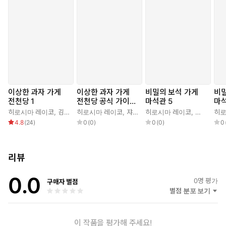
니다.
이상한 과자 가게
이상한 과자 가게
비밀의 보석 가게
비밀
전천당 1
전천당 공식 가이드
마석관 5
마석
북
히로시마 레이코
,
김정화
히로시마 레이코
,
쟈쟈
히로시마 레이코
,
사타케 미
히로
4.8
(
24
)
0
(
0
)
0
(
0
)
0
리뷰
0.0
0
명 평가
구매자 별점
별점 분포 보기
이 작품을 평가해 주세요!