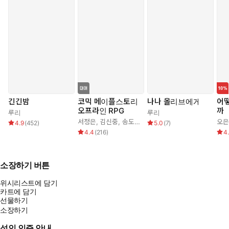
긴긴밤
코믹 메이플스토리
나나 올리브에게
어떻
오프라인 RPG
까
루리
루리
서정은
,
김신중
,
송도수
오은
4.9
(
452
)
5.0
(
7
)
4.4
(
216
)
4
소장하기 버튼
위시리스트에 담기
카트에 담기
선물하기
소장하기
성인 인증 안내