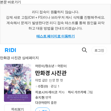
본문 바로가기
인
스
리디 접속이 원활하지 않습니다.
턴
강제 새로 고침(Ctrl + F5)이나 브라우저 캐시 삭제를 진행해주세요.
트
검
계속해서 문제가 발생한다면 리디 접속 테스트를 통해 원인을 파악
색
하고 대응 방법을 안내드리겠습니다.
테스트 페이지로 이동하기
검
리
로그인
색
디
만화경 사진관 상세페이지
홈
으
로
어린이/청소년
어린이
이
만화경 사진관
동
마법 같은 인생 한 컷
0
(
0
)
관심
1
히로시마 레이코
저자
하시 가쓰카메
그림
송지현
번역
다산어린이
출판
미리보기