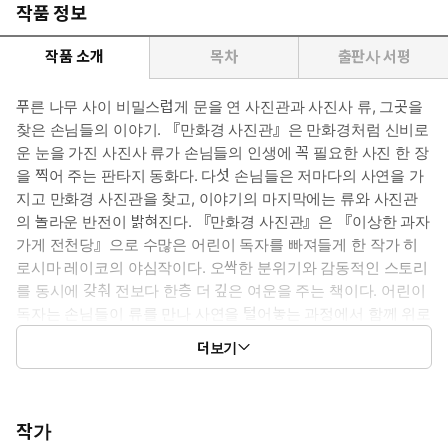
작품 정보
작품 소개
목차
출판사 서평
푸른 나무 사이 비밀스럽게 문을 연 사진관과 사진사 류, 그곳을
찾은 손님들의 이야기. 『만화경 사진관』은 만화경처럼 신비로
운 눈을 가진 사진사 류가 손님들의 인생에 꼭 필요한 사진 한 장
을 찍어 주는 판타지 동화다. 다섯 손님들은 저마다의 사연을 가
지고 만화경 사진관을 찾고, 이야기의 마지막에는 류와 사진관
의 놀라운 반전이 밝혀진다. 『만화경 사진관』은 『이상한 과자
가게 전천당』으로 수많은 어린이 독자를 빠져들게 한 작가 히
로시마 레이코의 야심작이다. 오싹한 분위기와 감동적인 스토리
를 동시에 갖춰 전보다 한층 더 깊은 여운을 주는 책이다. 어린이
독자는 손님들이 류를 만나 사연을 털어놓는 과정에서 함께 위로
받고, 자신의 상황을 대입하며 가장 소중한 순간과 소중한 사람
더보기
에 대해 생각해 보게 된다. 작가 이름을 숨기고 진행한 블라인드
평가단이 한눈에 알아보고 극찬을 아끼지 않을 만큼, 히로시마
레이코의 상상력과 흡입력 있는 전개로 어린이 판타지의 정점을
보여주는 책이다.
작가