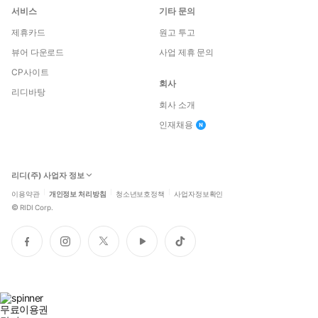
서비스
기타 문의
제휴카드
원고 투고
뷰어 다운로드
사업 제휴 문의
CP사이트
회사
리디바탕
회사 소개
인재채용
리디(주) 사업자 정보
이용약관
개인정보 처리방침
청소년보호정책
사업자정보확인
©
RIDI Corp.
페
인
트
유
틱
이
스
위
튜
톡
스
타
터
브
북
그
램
무료이용권