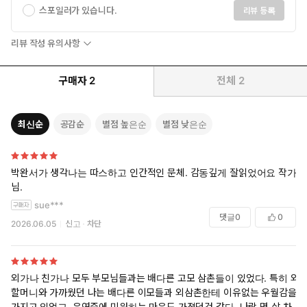
스포일러가 있습니다.
리뷰 등록
리뷰 작성 유의사항
구매자
2
전체
2
최신순
공감순
별점 높은순
별점 낮은순
박완서가 생각나는 따스하고 인간적인 문체. 감동깊게 잘읽었어요 작가
님.
sue***
댓글
0
0
2026.06.05
신고
차단
외가나 친가나 모두 부모님들과는 배다른 고모 삼촌들이 있었다. 특히 외
할머니와 가까웠던 나는 배다른 이모들과 외삼촌한테 이유없는 우월감을
가지고 있었고, 은연중에 미워하는 마음도 가졌던것 같다. 나랑 몇 살 차