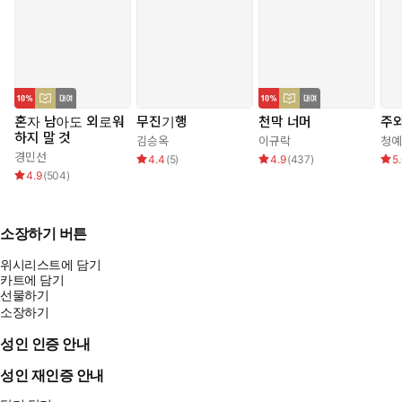
혼자 남아도 외로워
무진기행
천막 너머
주와
하지 말 것
김승옥
이규락
청예
경민선
4.4
(
5
)
4.9
(
437
)
5
4.9
(
504
)
소장하기 버튼
위시리스트에 담기
카트에 담기
선물하기
소장하기
성인 인증 안내
성인 재인증 안내