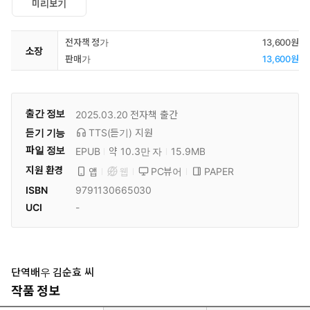
미리보기
전자책 정가
13,600원
소장
판매가
13,600원
출간 정보
2025.03.20
전자책 출간
듣기 기능
TTS(듣기)
지원
파일 정보
EPUB
약 10.3만 자
15.9MB
지원 환경
PC뷰어
PAPER
앱
웹
ISBN
9791130665030
UCI
-
단역배우 김순효 씨
작품 정보