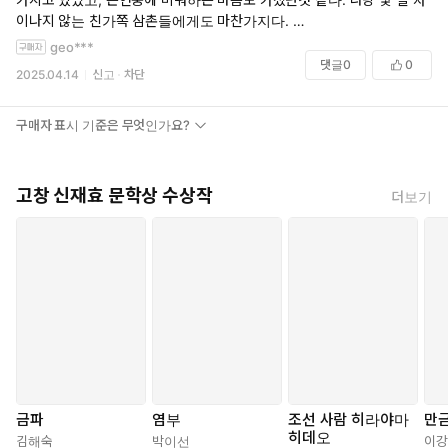
이나지 않는 친가쪽 삼촌들에게도 마찬가지다.
그러다가 초등학생 때 피아노를 가르쳐주시던 성격좋은 멋쟁이 선생님도
geo***
본처 소생이 아니라는 사실을 알게되었을 때 엄청나게 충격을 받았었다.
댓글
0
0
2025.04.14
신고
차단
그 이후로 내가 가지고있던 고정관념이 얼마나 얄팍하고 쓸데없는 것인
지 깨달았다. 본인이 선택한 것도 아닌데 날 때부터 그런 운명을 가지고
태어난 사람들이 얼마나 억울할지 어떤 느낌일지 한 번도 생각해보지 않
구매자 표시 기준은 무엇인가요?
았었다는 사실도 함께.
소설 <단역배우 김순효 씨> 속의 주인공도 바람피운 아버지가 밖에서 낳
고창 신재효 문학상 수상작
더보기
아 본가로 데려온, 자신이 누구인지 제대로 알지못하는 상태에서 죄의식
과 자신에 대한 혐오감을 키우며 자란 인물이다.
언니 입에서 나온 ‘첩의 딸’이라는 말에 아프게 베이고, 자신의 몸에서 새
로운 생명을 잉태하겠다는 욕망조차 스스로 거세한 체 죽은 듯이 살아간
다. 남편 모르게 오랫동안 피임을 해왔다는 사실이 밝혀지고 이혼직전까
지 갔을 시점에 우연히 엄마와 함께 취재여행을 하면서 자신의 출생에 대
한 모든 이야기를 알게된다는 줄거리. 주인공의 인생도 그렇지만, 모든 것
을 마음에 담고도 발랄하게 한평생 감사하며 행복하게 살아온 엄마 김효
순 씨의 인생 또한 너무나 대단했다.
금파
염부
조선 사람 히라야마
만
소설 속에 등장하는 소나무와 대나무가 서로 엉겨붙어 살아간다는 ‘맹종
히데오
죽림’이 너무 궁금해서 고창읍성에 방문해보기도 했다.
김해숙
박이선
이강