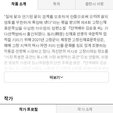
작품 소개
목차
출판사 서평
“실제 삶과 연기된 삶의 경계를 모호하게 만듦으로써 오히려 삶의
영토를 무한하게 확장해 낸다”라는 평을 받으며 제4회 고창신재
효문학상을 수상한 이수정의 장편소설 『단역배우 김순효 씨』가
다산책방에서 출간되었다. 동리(桐里) 신재효 선생의 국문학적 업
적을 기리기 위해 2021년 고창군이 제정한 고창신재효문학상은,
매해 고창 지역의 역사·자연·지리·인물·문화를 심도 있게 조명하는
작품을 선정해 시상하고 있다. 자신만의 서사로 고창이라는 장소를
“가장 특별한 공간인 동시에 가장 보편적인 공간”으로 만들며, 수많
은 응모작 가운데 심사위원들의 단연 주목을 받은 『단역배우 김순
효 씨』는 가족을 이루는 사랑과 그 이면의 상처를 섬세하게 탐색하
는 작품으로, 어머니와 딸의 목소리가 한데 어우러지며 삶의 무게와
더보기
사랑의 본질을 되새기게 하는 소설이다.
작가
작가 프로필
작가 소개