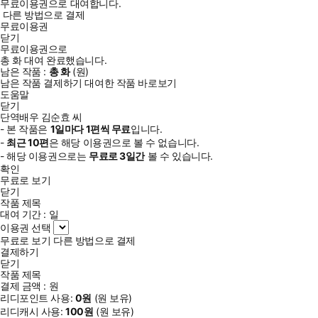
무료이용권으로 대여합니다.
다른 방법으로 결제
무료이용권
닫기
무료이용권으로
총
화
대여 완료했습니다.
남은 작품 :
총
화
(
원)
남은 작품 결제하기
대여한 작품 바로보기
도움말
닫기
단역배우 김순효 씨
- 본 작품은
1일
마다
1
편씩 무료
입니다.
-
최근
10편
은 해당 이용권으로 볼 수 없습니다.
- 해당 이용권으로는
무료로
3일
간
볼 수 있습니다.
확인
무료로 보기
닫기
작품 제목
대여 기간 :
일
이용권 선택
무료로 보기
다른 방법으로 결제
결제하기
닫기
작품 제목
결제 금액 :
원
리디포인트 사용:
0
원
(
원 보유)
리디캐시 사용:
100
원
(
원 보유)