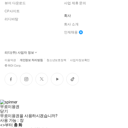
뷰어 다운로드
사업 제휴 문의
CP사이트
회사
리디바탕
회사 소개
인재채용
리디(주) 사업자 정보
이용약관
개인정보 처리방침
청소년보호정책
사업자정보확인
©
RIDI Corp.
페
인
트
유
틱
이
스
위
튜
톡
스
타
터
브
북
그
램
무료이용권
닫기
무료이용권을 사용하시겠습니까?
사용 가능 :
장
<
>부터
총
화