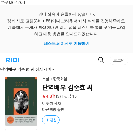
본문 바로가기
인
스
리디 접속이 원활하지 않습니다.
턴
강제 새로 고침(Ctrl + F5)이나 브라우저 캐시 삭제를 진행해주세요.
트
검
계속해서 문제가 발생한다면 리디 접속 테스트를 통해 원인을 파악
색
하고 대응 방법을 안내드리겠습니다.
테스트 페이지로 이동하기
검
리
로그인
색
디
단역배우 김순효 씨 상세페이지
홈
으
로
소설
한국소설
이
단역배우 김순효 씨
동
4.8
(
5
)
관심
13
이수정
저자
다산책방
출판
관심