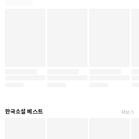
______
야야, 누가 누구 땅에 들어온 거 같노? 여그, 천지에 대나무다 보이, 소나
무가 대나무 숲에 들어온 거 같제? ...... 여긴 원래가 소나무 땅인기라. 소
나무가 여그에 먼저 살았다 이 말이제. 이 소나무 나이가 이백 년도 더 됐
다 안 하나. 그라이까네, 소나무가 여기 들어온 게 아니고 같이 살자고 찾
아온 대나무를 소나무가 받아줬다, 이 말이다.
단역배우 김순효 씨 | 이수정 저
#단역배우김순효씨 #이수정 #다산책방 #평산책방 #문재인추천도서 #
독서 #책읽기 #북스타그램 #고창신재효문학상 #맹종죽림
한국소설 베스트
더보기