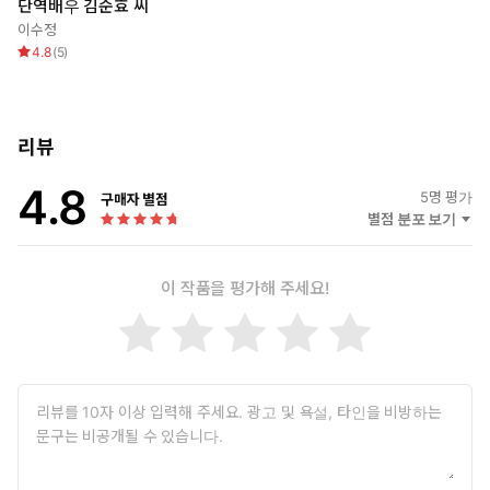
단역배우 김순효 씨
이수정
4.8
(
5
)
리뷰
4.8
5
명 평가
구매자 별점
별점 분포 보기
이 작품을 평가해 주세요!