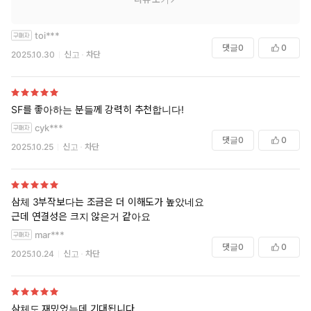
toi***
댓글
0
0
2025.10.30
신고
차단
SF를 좋아하는 분들께 강력히 추천합니다!
cyk***
댓글
0
0
2025.10.25
신고
차단
삼체 3부작보다는 조금은 더 이해도가 높았네요
근데 연결성은 크지 않은거 같아요
mar***
댓글
0
0
2025.10.24
신고
차단
삼체도 재밌었는데 기대됩니다.