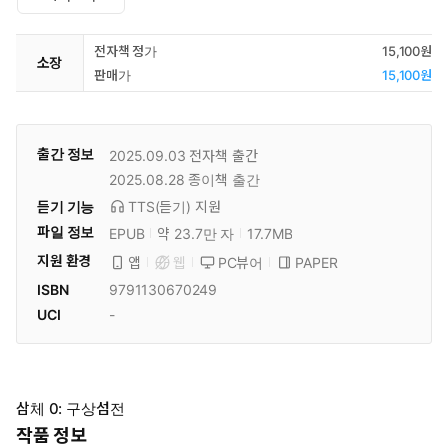
전자책 정가
15,100원
소장
판매가
15,100원
출간 정보
2025.09.03
전자책 출간
2025.08.28
종이책 출간
듣기 기능
TTS(듣기)
지원
파일 정보
EPUB
약 23.7만 자
17.7MB
지원 환경
PC뷰어
PAPER
앱
웹
ISBN
9791130670249
UCI
-
삼체 0: 구상섬전
작품 정보