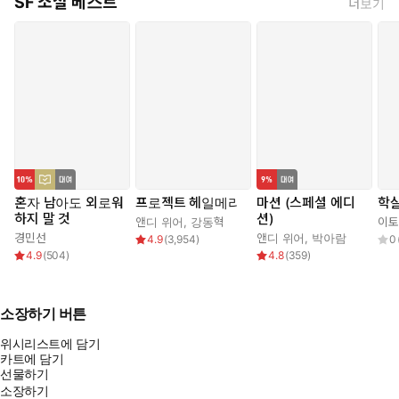
SF 소설 베스트
더보기
혼자 남아도 외로워
프로젝트 헤일메리
마션 (스페셜 에디
학
하지 말 것
션)
앤디 위어
,
강동혁
이토
경민선
앤디 위어
,
박아람
4.9
(
3,954
)
0
4.9
(
504
)
4.8
(
359
)
소장하기 버튼
위시리스트에 담기
카트에 담기
선물하기
소장하기