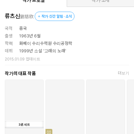
한 단서가 될 뿐만 아니라, 넷플릭스의 다음 시즌을 더욱 풍성하
작가 프로필
작가 소개
게 즐기기 위해서도 놓쳐서는 안 될 요소다. 한편 『삼체 0: 구상
섬전』 또한 TV 시리즈로 제작되어 방영을 앞두고 있으며 영화화도
류츠신
劉慈欣
작가 신간 알림 · 소식
이뤄지고 있어 전방위적인 ‘삼체 신드롬’은 앞으로도 계속될 전망이
다.
국적
중국
출생
1963년 6월
학력
화베이 수리수력원 수리공정학
데뷔
1999년 소설 '고래의 노래'
2015.01.09
업데이트
작가의 대표 작품
더보기
3
권
세트