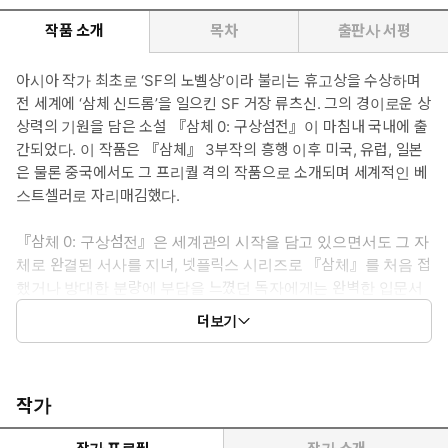
작품 소개
목차
출판사 서평
아시아 작가 최초로 ‘SF의 노벨상’이라 불리는 휴고상을 수상하며
전 세계에 ‘삼체 신드롬’을 일으킨 SF 거장 류츠신. 그의 경이로운 상
상력의 기원을 담은 소설 『삼체 0: 구상섬전』이 마침내 국내에 출
간되었다. 이 작품은 『삼체』 3부작의 흥행 이후 미국, 유럽, 일본
은 물론 중국에서도 그 프리퀄 격의 작품으로 소개되며 세계적인 베
스트셀러로 자리매김했다.
『삼체 0: 구상섬전』은 세계관의 시작을 담고 있으면서도 그 자
체로 완결된 서사를 지녀, 넷플릭스 시리즈로 『삼체』를 처음 접
했거나 방대한 분량에 부담을 느꼈던 독자에게는 완벽한 입문서
가 될 것이다. 기존의 팬에게는 다시 한번 SF의 정수를 누리며
더보기
『삼체』라는 우주의 탄생을 조망하는 특별한 경험을 선사할 것이
다.
또한 『삼체 0: 구상섬전』에서 먼저 다뤄져 3부작에서는 단편적
작가
으로 그려졌던 다양한 설정들은 세계관을 깊이 이해하는 데 중요