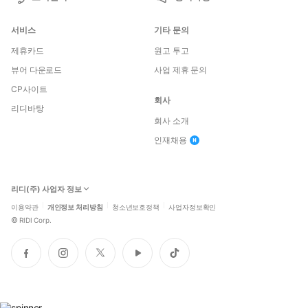
서비스
기타 문의
제휴카드
원고 투고
뷰어 다운로드
사업 제휴 문의
CP사이트
회사
리디바탕
회사 소개
인재채용
리디(주) 사업자 정보
이용약관
개인정보 처리방침
청소년보호정책
사업자정보확인
©
RIDI Corp.
페
인
트
유
틱
이
스
위
튜
톡
스
타
터
브
북
그
램