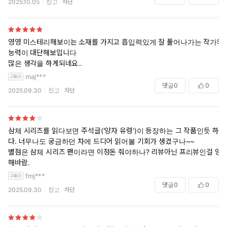
2025.10.05
신고
차단
라는 데는 이견이 없습니다. 가공의 거시-양자역학을 중심으로 이토록 몰
입력있는 이야기를 짜내려갔다는 점에서 류츠신이라는 작가가 얼마나 천
재적인지 다시금 깨달을 수 있었습니다.
영영 미스테리해보이는 소재를 가지고 흡입력있게 잘 풀어나가는 작가의
능력이 대단해보입니다
많은 생각을 하게되네요..
maj***
댓글
0
0
2025.09.30
신고
차단
삼체 시리즈를 읽다보면 주석글('양자 유령')이 등장하는 그 작품인듯 하
다. 너무나도 궁금하던 차에 드디어 읽어볼 기회가 생겼구나~~
별점은 삼체 시리즈 팬이라면 이정돈 줘야하나? 리뷰아닌 프리뷰인걸 양
해바람.
fmj***
댓글
0
0
2025.09.30
신고
차단