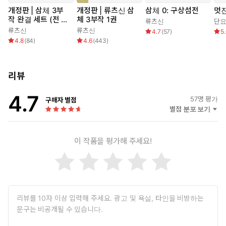
개정판 | 삼체 3부
개정판 | 류츠신 삼
삼체 0: 구상섬전
멋진
작 완결 세트 (전 3
체 3부작 1권
류츠신
단
권)
류츠신
류츠신
4.7
(
57
)
5
4.8
(
84
)
4.6
(
443
)
리뷰
4.7
57
명 평가
구매자 별점
별점 분포 보기
이 작품을 평가해 주세요!