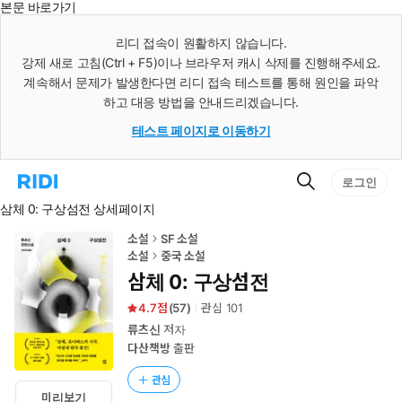
본문 바로가기
인
스
리디 접속이 원활하지 않습니다.
턴
강제 새로 고침(Ctrl + F5)이나 브라우저 캐시 삭제를 진행해주세요.
트
검
계속해서 문제가 발생한다면 리디 접속 테스트를 통해 원인을 파악
색
하고 대응 방법을 안내드리겠습니다.
테스트 페이지로 이동하기
검
리
로그인
색
디
삼체 0: 구상섬전 상세페이지
홈
으
로
소설
SF 소설
이
소설
중국 소설
동
삼체 0: 구상섬전
4.7
(
57
)
관심
101
류츠신
저자
다산책방
출판
관심
미리보기