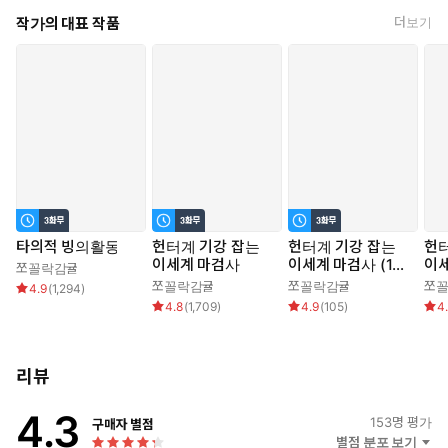
“몬스터 때려잡는 게 직업인데, 그 정도는 알고 있어야지 않겠
작가의 대표 작품
더보기
어?”
그리하여 유리안의 본격 헌터계 기강 잡기가 시작된다.
과연 유리안은 게이트의 비밀을 풀고 나약한 현대인들을 구할 수 있
을까?
타의적 빙의활동
헌터계 기강 잡는
헌터계 기강 잡는
헌터
이세계 마검사
이세계 마검사 (15
이
쪼꼴락감귤
세 개정판)
쪼꼴락감귤
쪼꼴락감귤
쪼
4.9
(
1,294
)
4.8
(
1,709
)
4.9
(
105
)
4
리뷰
4.3
153
명 평가
구매자 별점
별점 분포 보기