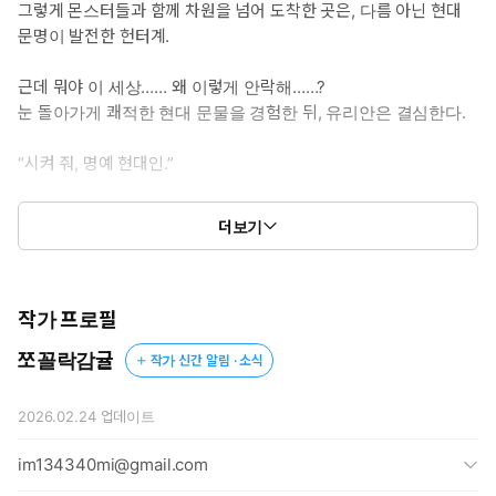
그렇게 몬스터들과 함께 차원을 넘어 도착한 곳은, 다름 아닌 현대
마검사 미남수에게 감겨서 울고불고 주접 떠는 이야기가 보고싶
문명이 발전한 헌터계.
을 때.
* 공감 글귀: 나를 데리고 살겠다니, 거의 결혼하자는 고백 아닌가?
근데 뭐야 이 세상…… 왜 이렇게 안락해……?
눈 돌아가게 쾌적한 현대 문물을 경험한 뒤, 유리안은 결심한다.
“시켜 줘, 명예 현대인.”
던전에서 자신을 주운 S급 헌터 ‘공시영’에게 빌붙기로.
더보기
“나 궁금한 거 있는데. 혹시 애인 있어? 애인 있을 것 같이 생겼길
래.”
“뭐…… 왜, 왜 그런 걸 물어 보는데요? 그런, 그런 게, 왜 궁금한데
작가 프로필
요?”
쪼꼴락감귤
작가 신간 알림 · 소식
털을 바짝 세운 고양이 같은 공시영과 순조롭게(?) 동거를 시작
한 어느 날,
2026.02.24
업데이트
전례 없던 ‘게이트 속의 게이트’, 중첩 던전이 발견되면서부터
im134340mi@gmail.com
걸어 다니는 몬스터 도감 유리안의 도움이 절실해지는데.