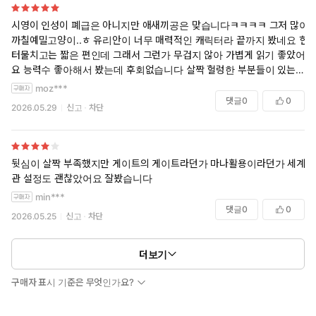
시영이 인성이 폐급은 아니지만 애새끼공은 맞습니다ㅋㅋㅋㅋ 그저 많이
까칠예밀고양이..ㅎ 유리안이 너무 매력적인 캐릭터라 끝까지 봤네요 헌
터물치고는 짧은 편인데 그래서 그런가 무겁지 않아 가볍게 읽기 좋았어
요 능력수 좋아해서 봤는데 후회없습니다 살짝 헐렁한 부분들이 있는데
전 거슬릴 정도도 아니고 애초에 대작까지의 기대를 하지 않아서 그런가
moz***
술술 잘 읽히고 잼썻어용
댓글
0
0
2026.05.29
신고
차단
뒷심이 살짝 부족했지만 게이트의 게이트라던가 마나활용이라던가 세계
관 설정도 괜찮았어요 잘봤습니다
min***
댓글
0
0
2026.05.25
신고
차단
더보기
구매자 표시 기준은 무엇인가요?