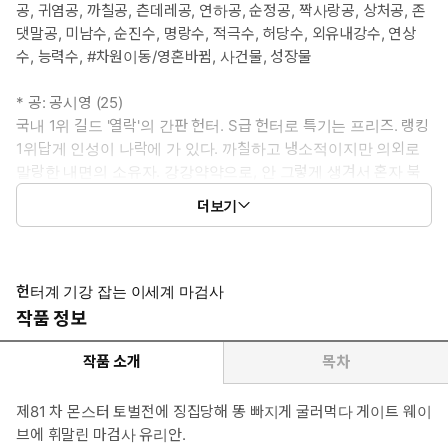
공, 귀염공, 까칠공, 츤데레공, 연하공, 순정공, 짝사랑공, 상처공, 존
댓말공, 미남수, 순진수, 명랑수, 적극수, 허당수, 외유내강수, 연상
수, 능력수, #차원이동/영혼바뀜, 사건물, 성장물
* 공: 공시영 (25)
국내 1위 길드 '열락'의 간판 헌터. S급 헌터로 특기는 프리즈. 랭킹
1위답게 인성이 나락에 가 있다. 까칠하고 냉소적이지만 의외로
말랑한 내면의 소유자. 강강약약으로, 안 그렇게 생겨서 혼자 북
치고 장구 치고 재주를 넘으며 주접을 떠는 편.
더보기
#무자각집착공 #공주공 #예민공 #츤데레공 #까칠공 #연하공 #울
보공 #앙칼고양이공 #주접공
* 수: 유리안 (27)
헌터계 기강 잡는 이세계 마검사
단순하고 납득 잘하는 성격. 붙임성 좋은 똥강아지. 모르는 사람과
작품 정보
도 10분만 대화하면 목욕탕도 동행할 미친 친화력의 소유자. 지옥
에 떨궈 놔도 생존 가능할 잡초 같은 적응력의 5서클 마검사. 현대
작품 소개
목차
문명과 헌터계에 대한 상식은 전무하다. 상태창 볼줄 모름.
#능글수 #힘숨찐수 #능력수 #멍청수 #잔망수 #미남수
제81 차 몬스터 토벌전에 징집당해 똥 빠지게 굴러먹다 게이트 웨이
브에 휘말린 마검사 유리안.
* 이럴 때 보세요: 앙칼진 S급 헌터 연하공이 맹하지만 먼치킨인