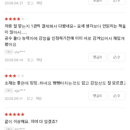
댓글
0
0
2026.06.21
신고
차단
저랑 잘 맞는지 1권씩 결제해서 다봤네요~ 요새 생각보다 안읽히는 책들
이 많아서.....
공수 둘다 능력자에 감정을 인정하기전에 이미 서로 감겨있어서 재밌게
봤어요
viv***
댓글
0
0
2026.06.14
신고
차단
소재는 좋은데 밍밍..하네요 빵빵터지는것도 없고 감정선도 잘 모르겠고
sjo***
댓글
0
0
2026.06.11
신고
차단
끝이 이상해요. 아마 더 있겠죠?
ipr***