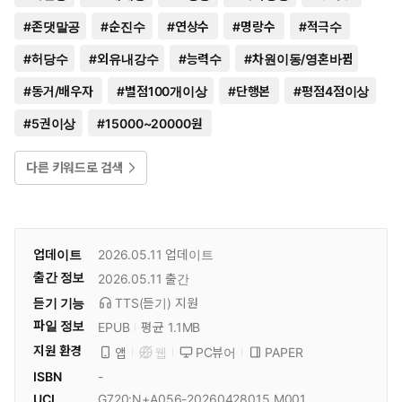
#
존댓말공
#
순진수
#
연상수
#
명랑수
#
적극수
#
허당수
#
외유내강수
#
능력수
#
차원이동/영혼바뀜
#
동거/배우자
#
별점100개이상
#
단행본
#
평점4점이상
#
5권이상
#
15000~20000원
다른 키워드로 검색
업데이트
2026.05.11
업데이트
출간 정보
2026.05.11
출간
듣기 기능
TTS(듣기)
지원
파일 정보
EPUB
평균 1.1MB
지원 환경
PC뷰어
PAPER
앱
웹
ISBN
-
UCI
G720:N+A056-20260428015.M001