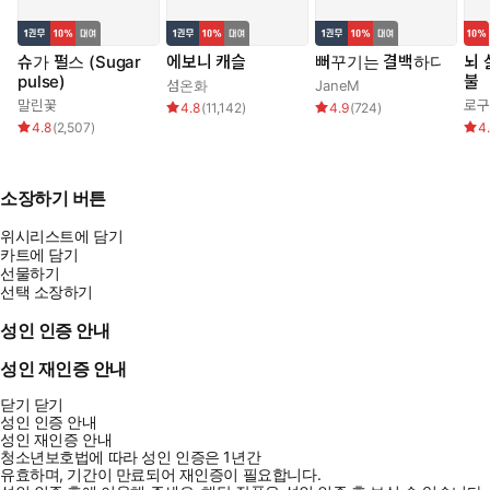
슈가 펄스 (Sugar
에보니 캐슬
뻐꾸기는 결백하다
뇌 
pulse)
불
섬온화
JaneM
말린꽃
로구
4.8
(
11,142
)
4.9
(
724
)
4.8
(
2,507
)
4
소장하기 버튼
위시리스트에 담기
카트에 담기
선물하기
선택 소장하기
성인 인증 안내
성인 재인증 안내
닫기
닫기
성인 인증 안내
성인 재인증 안내
청소년보호법에 따라 성인 인증은 1년간
유효하며, 기간이 만료되어 재인증이 필요합니다.