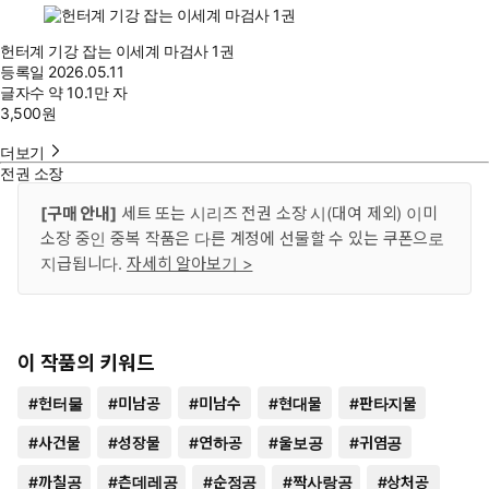
헌터계 기강 잡는 이세계 마검사 1권
등록일
2026.05.11
글자수
약 10.1만 자
3,500
원
더보기
전권 소장
[구매 안내]
세트 또는 시리즈 전권 소장 시(대여 제외) 이미
소장 중인 중복 작품은 다른 계정에 선물할 수 있는 쿠폰으로
지급됩니다.
자세히 알아보기 >
이 작품의 키워드
#
헌터물
#
미남공
#
미남수
#
현대물
#
판타지물
#
사건물
#
성장물
#
연하공
#
울보공
#
귀염공
#
까칠공
#
츤데레공
#
순정공
#
짝사랑공
#
상처공