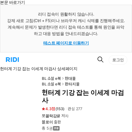
본문 바로가기
인
스
리디 접속이 원활하지 않습니다.
턴
강제 새로 고침(Ctrl + F5)이나 브라우저 캐시 삭제를 진행해주세요.
트
검
계속해서 문제가 발생한다면 리디 접속 테스트를 통해 원인을 파악
색
하고 대응 방법을 안내드리겠습니다.
테스트 페이지로 이동하기
검
리
로그인
색
디
헌터계 기강 잡는 이세계 마검사 상세페이지
홈
으
로
BL 소설 e북
현대물
이
BL 소설 e북
판타지물
동
헌터계 기강 잡는 이세계 마검
사
4.3
(
153
)
관심
277
쪼꼴락감귤
저자
블로이
출판
총 5권