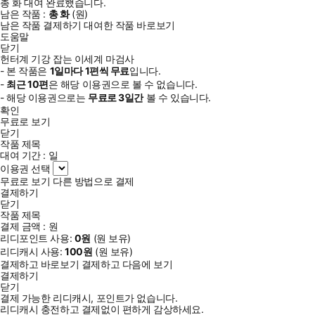
총
화
대여 완료했습니다.
남은 작품 :
총
화
(
원)
남은 작품 결제하기
대여한 작품 바로보기
도움말
닫기
헌터계 기강 잡는 이세계 마검사
- 본 작품은
1일
마다
1
편씩 무료
입니다.
-
최근
10편
은 해당 이용권으로 볼 수 없습니다.
- 해당 이용권으로는
무료로
3일
간
볼 수 있습니다.
확인
무료로 보기
닫기
작품 제목
대여 기간 :
일
이용권 선택
무료로 보기
다른 방법으로 결제
결제하기
닫기
작품 제목
결제 금액 :
원
리디포인트 사용:
0
원
(
원 보유)
리디캐시 사용:
100
원
(
원 보유)
결제하고 바로보기
결제하고 다음에 보기
결제하기
닫기
결제 가능한 리디캐시, 포인트가 없습니다.
리디캐시 충전하고 결제없이 편하게 감상하세요.