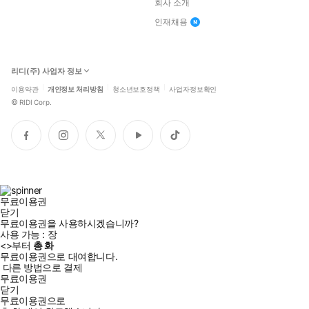
회사 소개
인재채용
리디(주) 사업자 정보
이용약관
개인정보 처리방침
청소년보호정책
사업자정보확인
©
RIDI Corp.
페
인
트
유
틱
이
스
위
튜
톡
스
타
터
브
북
그
램
무료이용권
닫기
무료이용권을 사용하시겠습니까?
사용 가능 :
장
<
>부터
총
화
무료이용권으로 대여합니다.
다른 방법으로 결제
무료이용권
닫기
무료이용권으로