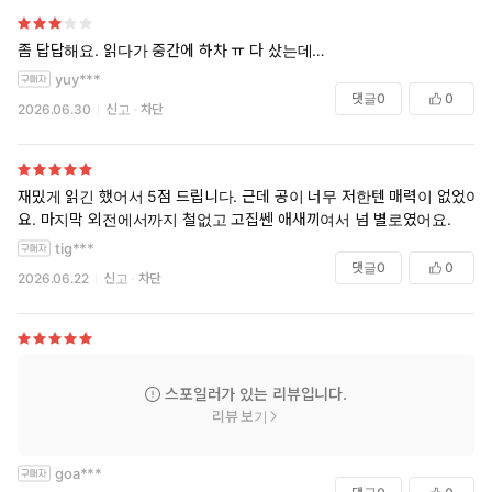
좀 답답해요. 읽다가 중간에 하차 ㅠ 다 샀는데…
yuy***
댓글
0
0
2026.06.30
신고
차단
재밌게 읽긴 했어서 5점 드립니다. 근데 공이 너무 저한텐 매력이 없었어
요. 마지막 외전에서까지 철없고 고집쎈 애새끼여서 넘 별로였어요.
tig***
댓글
0
0
2026.06.22
신고
차단
스포일러가 있는 리뷰입니다.
리뷰 보기
goa***