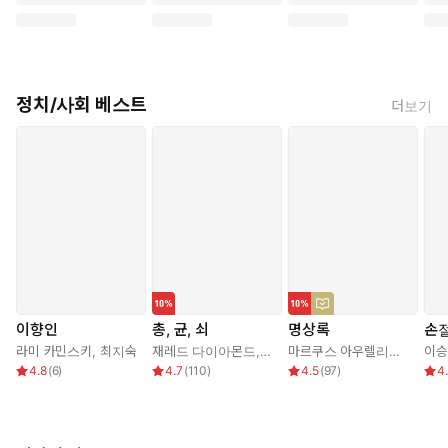
정치/사회 베스트
더보기
이향인
총, 균, 쇠
명상록
손
라미 카민스키
,
최지숙
재레드 다이아몬드
,
강주헌
마르쿠스 아우렐리우스
,
박문
이승
4.8
(
6
)
4.7
(
110
)
4.5
(
97
)
4