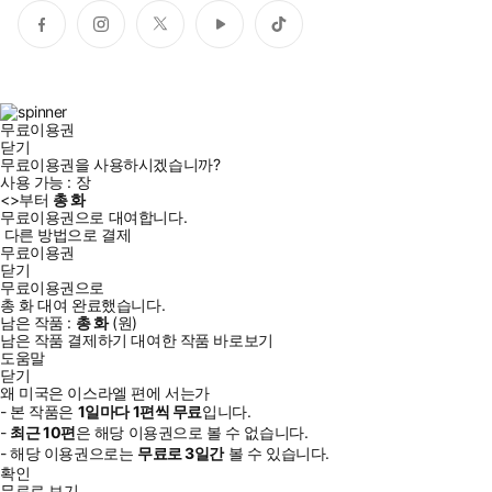
페
인
트
유
틱
이
스
위
튜
톡
스
타
터
브
북
그
램
무료이용권
닫기
무료이용권을 사용하시겠습니까?
사용 가능 :
장
<
>부터
총
화
무료이용권으로 대여합니다.
다른 방법으로 결제
무료이용권
닫기
무료이용권으로
총
화
대여 완료했습니다.
남은 작품 :
총
화
(
원)
남은 작품 결제하기
대여한 작품 바로보기
도움말
닫기
왜 미국은 이스라엘 편에 서는가
- 본 작품은
1일
마다
1
편씩 무료
입니다.
-
최근
10편
은 해당 이용권으로 볼 수 없습니다.
- 해당 이용권으로는
무료로
3일
간
볼 수 있습니다.
확인
무료로 보기