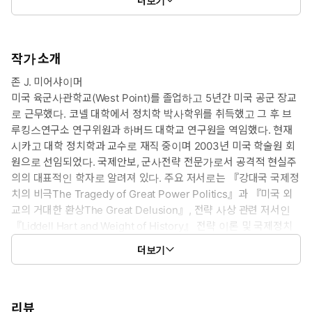
더보기
작가 소개
존 J. 미어샤이머
미국 육군사관학교(West Point)를 졸업하고 5년간 미국 공군 장교
로 근무했다. 코넬 대학에서 정치학 박사학위를 취득했고 그 후 브
루킹스연구소 연구위원과 하버드 대학교 연구원을 역임했다. 현재
시카고 대학 정치학과 교수로 재직 중이며 2003년 미국 학술원 회
원으로 선임되었다. 국제안보, 군사전략 전문가로서 공격적 현실주
의의 대표적인 학자로 알려져 있다. 주요 저서로는 『강대국 국제정
치의 비극The Tragedy of Great Power Politics』과 『미국 외
교의 거대한 환상The Great Delusion』, 전략 사상 관련 저서인
『Liddell Hart and Weight of History』 전략 이론 및 국제정치
이론서인 『Conventional Deterrence』가 있으며, 현실주의 시
더보기
각에서 국제정치학을 서술하는 논문을 다수 집필했다.
스티븐 M. 월트
하버드 대학교 존 F. 케네디 스쿨의 학술처장이자 로버트 르네 벨
리뷰