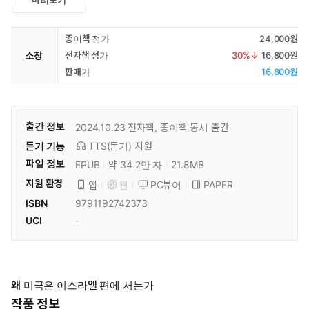
미리보기
종이책 정가
24,000원
소장
전자책 정가
30
%↓
16,800원
판매가
16,800원
출간 정보
2024.10.23
전자책, 종이책 동시 출간
듣기 기능
TTS(듣기)
지원
파일 정보
EPUB
약 34.2만 자
21.8MB
지원 환경
PC뷰어
PAPER
앱
웹
ISBN
9791192742373
UCI
-
왜 미국은 이스라엘 편에 서는가
작품 정보