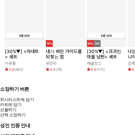
5
권
세트
4
권
세트
[30%▼] <아네트
내가 버린 가이드를
[30%▼] <괴괴한
나는
> 세트
되찾는 법
마물 남편> 세트
니
이유월
유민티
애플망고
김캐
4.8
(
563
)
4.4
(
79
)
4.6
(
170
)
4
소장하기 버튼
위시리스트에 담기
카트에 담기
선물하기
선택 소장하기
성인 인증 안내