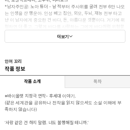
*남자주인공: 노아 튜더 - 날 적부터 주사위를 굴려 전부 6만 나오
는 인생을 산 행운아. 인성 빼고 집안, 외모, 두뇌, 재능 전부 타고
난 이 남자에게 중요한 건 바다, 돈, 아름다운 것뿐이다. 거기에 위
험하면 더 좋고. 그렇게 바다를 사랑하는 그에게 바다처럼 위험할
정도로 예쁘고, 비싸고, 신비로운 여자가 나타나 휘둘린다. 순둥
더보기
이에 맹한 줄만 알았던 여자는 까면 깔수록 그를 환장하게 만든다.
“시발, 예쁘면 답니까?”
빚 대신 받은 담보물이 외려 나를 잡아먹게 생겼다.
*여자주인공: 코델리어 마르그리트 - 날 적부터 박복한 팔자. 먼 조
인어 꼬리
상인 인어의 모계 혈통으로부터 불행과 신비로운 아름다움을 물려
작품 정보
받았다. 어머니가 돌아가신 후 천박한 아버지와 친척들로부터 구박
받다 유일한 구원인 약혼자만 보며 버텼는데 유전병이 발병하여 파
작품 소개
목차
혼당하고 시한부가 되었다. 길어야 1년 남짓 남은 인생. 불행한 끝만
은 바꾸고 싶다는 열망에 뛰어든 여행에서 난데없이 빚 갚으라며 찾
※바이올렛 치정극 연작- 후세대 이야기.
아온 남자에게 발목이 잡혔다.
(같은 세계관을 공유하나 전작을 읽지 않으셔도 소설 이해에 부
한데 인생 최악의 순간, 코델리어를 빚쟁이로 만든 남자가 그녀를
족하지 않습니다)
살고 싶게 만든다.
“나 좀, 나 좀 예뻐해 주면 안 돼요?”
‘사랑 같은 건 하지 말렴. 너도 불행해질 테니까.’
어차피 끝날 거라면 한 번이라도 온전히 채워지고 싶다.