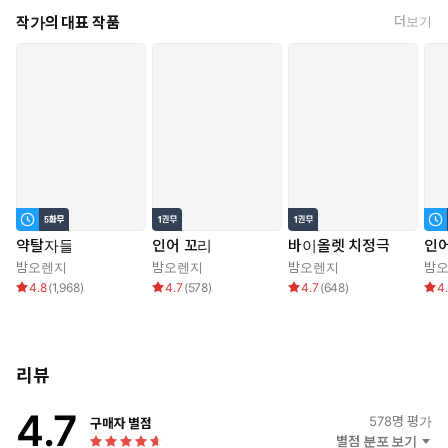
“꼬신 게 아닌….”
작가의 대표 작품
더보기
“그럼 사 줘야지. 명색이 신사가 되어서 숙녀가 이토록 전부 팔지
못해 안달인데 거절해서야 되겠어요.”
말본새는 못돼 먹었는데 이 남자는 지나치게 다정하고 반짝거려
서, 일평생 목마른 물고기 같던 코델리어에게 드넓은 바다처럼 밀
려들어 온다.
사랑이나 애정 따위, 불행의 시작일 뿐인데. 과연 죽는 날까지 코델
리어는 그를 사랑하지 않을 수 있을까?
병약하고 소심하지만 할 말 다 하는 쭈그리당돌 빚쟁이 인어 아가
약탈자들
인어 꼬리
바이올렛 치정극
인어
씨와 비상식적 신사인 채권자 노아 튜더의 할리퀸 로맨스.
밤오렌지
밤오렌지
밤오렌지
밤
4.8
(
1,968
)
4.7
(
578
)
4.7
(
648
)
4
일러스트: 필연
리뷰
4.7
578
명 평가
구매자 별점
별점 분포 보기