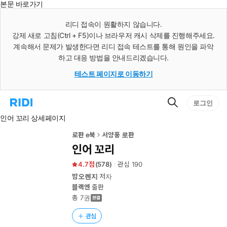
본문 바로가기
인
스
리디 접속이 원활하지 않습니다.
턴
강제 새로 고침(Ctrl + F5)이나 브라우저 캐시 삭제를 진행해주세요.
트
검
계속해서 문제가 발생한다면 리디 접속 테스트를 통해 원인을 파악
색
하고 대응 방법을 안내드리겠습니다.
테스트 페이지로 이동하기
검
리
로그인
색
디
인어 꼬리 상세페이지
홈
으
로
로판 e북
서양풍 로판
이
인어 꼬리
동
4.7
(
578
)
관심
190
밤오렌지
저자
블랙엔
출판
총 7권
관심