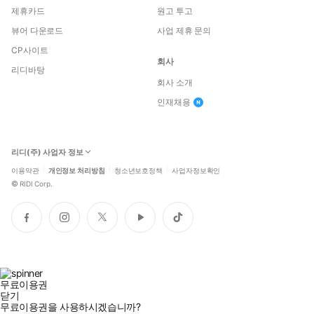
제휴카드
원고 투고
뷰어 다운로드
사업 제휴 문의
CP사이트
회사
리디바탕
회사 소개
인재채용
리디(주) 사업자 정보
이용약관
개인정보 처리방침
청소년보호정책
사업자정보확인
©
RIDI Corp.
페
인
트
유
틱
이
스
위
튜
톡
스
타
터
브
북
그
램
무료이용권
닫기
무료이용권을 사용하시겠습니까?