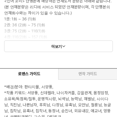
<인어 꼬리> 단행본에 해당하는 연재도서 분량은 아래와 같습니다.
(본 연재분량은 리디에 서비스 되었던 연재분량이며, 각 단행본의
연재화수와는 차이가 있을 수 있습니다.)
1권: 1화 ~ 36 (1)화
2권: 36 (2)화 ~ 75 (1)화
3권: 75 (2)화 ~ 116(1)화
4권: 116(2)화 ~ 157 (1)화
5권: 157 (2)화 ~ 200 (1)화
더보기
6권: 200 (2)화 ~ 238화
로맨스 가이드
연작 가이드
*배경/분야: 판타지물, 서양풍,
*작품 키워드: 서양풍, 신데렐라, 나이차커플, 갑을관계, 몸정맘정,
소유욕/독점욕/질투, 운명적사랑, 뇌섹남, 능력남, 재벌남, 사이다
남, 직진남, 나쁜남자, 후회남, 다정남, 유혹남, 오만남, 절륜남, 능글
남, 집착남, 유혹녀, 집착녀, 동정녀, 순진녀, 외유내강, 애교녀, 엉뚱
녀, 로맨틱코메디, 고수위, 더티토크