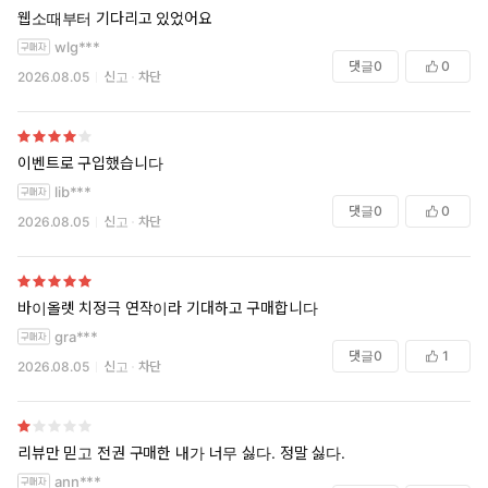
웹소때부터 기다리고 있었어요
wlg***
댓글
0
0
2026.08.05
신고
차단
이벤트로 구입했습니다
lib***
댓글
0
0
2026.08.05
신고
차단
바이올렛 치정극 연작이라 기대하고 구매합니다
gra***
댓글
0
1
2026.08.05
신고
차단
리뷰만 믿고 전권 구매한 내가 너무 싫다. 정말 싫다.
ann***