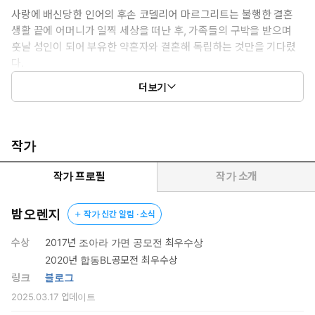
*이럴 때 보세요: 발랄하고 유쾌한, 진지한 사랑이야기가 적절히 버
사랑에 배신당한 인어의 후손 코델리어 마르그리트는 불행한 결혼
무려진 소설을 읽고 싶을 때
생활 끝에 어머니가 일찍 세상을 떠난 후, 가족들의 구박을 받으며
*공감 글귀:
훗날 성인이 되어 부유한 약혼자와 결혼해 독립하는 것만을 기다렸
“비싸게 사 준다고 했더니 다른 것도 팔러 왔어요?”
다.
“사 주세요. 이왕이면 아주 많이 비싸게.”
하지만 어머니에게서 물려받은 유전병이 발병하면서 파혼당한 그녀
더보기
는 시한부의 삶일지언정 불행하게 끝내고 싶지 않다는 결심으로 여
행을 떠난다. 그러나 코델리어의 생애 첫 일탈은 몸을 실은 유람선이
해적에게 피랍되면서 시작부터 위기를 맞는다. 위기에 처한 그녀를
구한 남자는 제국의 영웅이자 금융 사업가인 노아 튜더.
작가
“감사합니다. 목숨을 빚졌어요.”
작가 프로필
작가 소개
“빚진 게 목숨만은 아닐 텐데.”
밤오렌지
작가 신간 알림 · 소식
악명 높은 레이븐 은행의 총수인 그는 그녀의 아버지가 빌린 돈을
갚으라고 으름장을 놓고, 살날도 얼마 안 남았는데 빚쟁이가 된
수상
2017년 조아라 가면 공모전 최우수상
코델리어는 어떻게든 죽기 전 1년의 유예를 얻기 위해 노아에게
2020년 합동BL공모전 최우수상
거래를 제안한다.
링크
블로그
2025.03.17
업데이트
“돈이 없으니까 지금 나를 꼬시는 겁니까?”