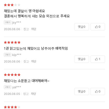
재밌는데 결말이 영 아쉽네요
결혼해서 행복하게 사는 모습 외전으로 주세요
jsy***
댓글
0
0
2026.08.06
신고
차단
1권 읽고있는데 재밌어요 남주여주 매력적임
kip***
댓글
0
1
2026.08.06
신고
차단
재밌다는 소문듣고 대여해봐여~
yal***
댓글
0
0
2026.08.05
신고
차단