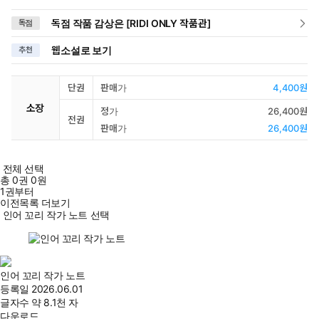
독점 작품 감상은 [RIDI ONLY 작품관]
독점
웹소설로 보기
추천
단권
판매가
4,400원
소장
정가
26,400원
전권
판매가
26,400원
전체 선택
총
0
권
0원
1권부터
이전목록 더보기
인어 꼬리 작가 노트 선택
인어 꼬리 작가 노트
등록일
2026.06.01
글자수
약 8.1천 자
다운로드