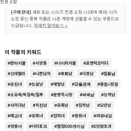
전권 소장
[구매 안내]
세트 또는 시리즈 전권 소장 시(대여 제외) 이미
소장 중인 중복 작품은 다른 계정에 선물할 수 있는 쿠폰으로
지급됩니다.
자세히 알아보기 >
이 작품의 키워드
#
판타지물
#
서양풍
#
나이차커플
#
로맨틱코미디
#
신데렐라
#
나쁜남자
#
후회남
#
다정남
#
절륜남
#
순진녀
#
능글남
#
재벌남
#
갑을관계
#
몸정>맘정
#
소유욕/독점욕/질투
#
운명적사랑
#
뇌섹남
#
능력남
#
사이다남
#
직진남
#
유혹남
#
집착남
#
오만남
#
애교녀
#
유혹녀
#
집착녀
#
동정녀
#
외유내강
#
엉뚱녀
#
더티토크
#
별점500개이상
#
2만원초과