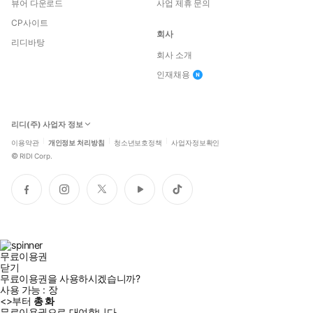
뷰어 다운로드
사업 제휴 문의
CP사이트
회사
리디바탕
회사 소개
인재채용
리디(주) 사업자 정보
이용약관
개인정보 처리방침
청소년보호정책
사업자정보확인
©
RIDI Corp.
페
인
트
유
틱
이
스
위
튜
톡
스
타
터
브
북
그
램
무료이용권
닫기
무료이용권을 사용하시겠습니까?
사용 가능 :
장
<
>부터
총
화
무료이용권으로 대여합니다.