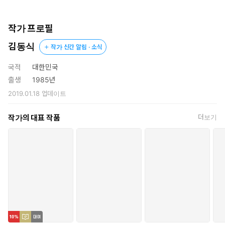
분량 원고지 30매로 계산하면 총 3만 매. 대하소설을 훌쩍 뛰어넘
는 분량을 소화하면서 그는 30만 종이책 독자와 1,000만 인터넷 독
자를 만났다. 앞선 인터뷰에서 그가 수차례 밝힌 것처럼, 독자 댓글
작가 프로필
은 그의 “글쓰기 선생님”이 돼주었고 그는 수많은 독자와 호흡하며
김동식
작가 신간 알림 · 소식
자신의 글을 갈고닦았다. 그리고 마침내 그의 첫 단편집 『현실 온
라인 게임』이 출간되었다.
국적
대한민국
출생
1985년
“(…) 이번 소설들에서 (많은) 시도를 했습니다. 캐릭터를 다양화하
2019.01.18
업데이트
고, 각양각색의 장면을 추가하고, 주제를 더 심도 있게 표현해 보기
도 하고, 맛있는 대사나 장면도 넣어보려 하고. 그리하여 기존 저의
작가의 대표 작품
더보기
초단편보다 더 풍성한 단편이 나왔습니다.” _〈작가의 말〉 중에서
『현실 온라인 게임』은 김동식 작가가 ‘리디 우주라이크소설’에
발표한 원고지 100매 이상의 단편소설 「내일을 부르는 키스」
(2022), 「현실 온라인 게임」(2023), 「이세계 과몰입 파티」
(2024)가 수록된 단편집이다. 이번 단편들은 빠른 속도로 끊임없
이 흥미로운 상황을 연출하는 김동식만의 스타일이 녹아 있으면
서도, 기존 초단편보다 분량이 늘어난 만큼 캐릭터, 장면화 등 재미
요소가 더 깊어지고 풍성해졌다. 특히, 한층 더 부피감 있게 쌓인
장면 및 내면 묘사는 예상할 수 없는 상황 전개와 맞물려 높은 몰