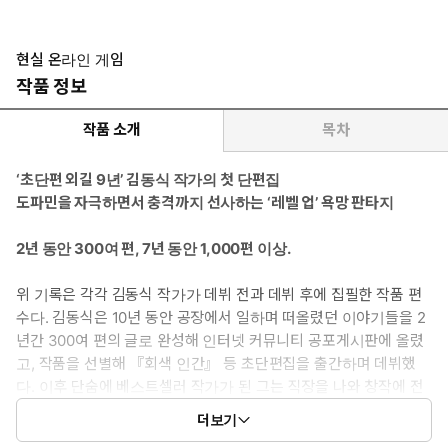
현실 온라인 게임
작품 정보
작품 소개
목차
‘초단편 외길 9년’ 김동식 작가의 첫 단편집
도파민을 자극하면서 충격까지 선사하는 ‘레벨 업’ 욕망 판타지
2년 동안 300여 편, 7년 동안 1,000편 이상.
위 기록은 각각 김동식 작가가 데뷔 전과 데뷔 후에 집필한 작품 편
수다. 김동식은 10년 동안 공장에서 일하며 떠올렸던 이야기들을 2
년간 300여 편의 글로 완성해 인터넷 커뮤니티 공포게시판에 올렸
고, 작품을 선별해 『회색 인간』 등 초단편집을 출간하며 데뷔했
다. 이후 단숨에 베스트셀러 작가가 된 그는 직장을 나와 창작에 전
념했고, 수년간 〈카카오페이지〉, 〈밀리의 서재〉, 〈월간 중
더보기
앙〉 등 지면에서 1,000편 이상의 작품을 발표했다. 초단편의 평균