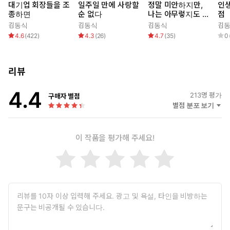
대기업 회장들을 조
일주일 만에 사랑할
정말 미안하지만,
인생
입감을 느끼게 한다.
종하면
순 없다
나는 아무렇지도 않
점
았다
김동식
김동식
김동식
김
세 작품이 공통적으로 다루는 주제는 ‘레벨 업’에 대한 욕망이다. 김
4.6
(
422
)
4.3
(
26
)
4.7
(
35
)
0
동식은 한층 더 특별한 존재가 되고 싶단 욕망에 사로잡힌 인물을
주인공으로 삼고, 그에게 단숨에 욕망이 실현되는 비현실적 상황을
부여한다. 주인공은 이 엄청난 축복 속에서 욕망 실현의 행복감을 느
리뷰
끼지만, 곧 예상치 못한 사건이 터져 재앙을 맞닥뜨린다. 이처럼 어
4.4
디로 튈지 모르는 사건들이 꼬리에 꼬리를 물며 전개되고, 이는 독
213
명 평가
구매자 별점
자로 하여금 단순한 재미를 넘어 ‘나’라는 인간과 내가 살고 있는 세
별점 분포 보기
상에 대한 충격마저 느끼게 한다. 경쾌함과 묵직함. 이 두 마리의 토
끼를 모두 잡았다는 점에서, 이번 소설집은 한층 더 업그레이드된 김
이 작품을 평가해 주세요!
동식의 판타지 월드를 보여준다.