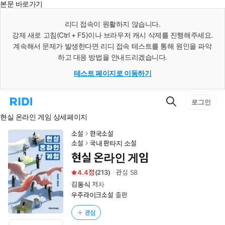
본문 바로가기
인
스
리디 접속이 원활하지 않습니다.
턴
강제 새로 고침(Ctrl + F5)이나 브라우저 캐시 삭제를 진행해주세요.
트
검
계속해서 문제가 발생한다면 리디 접속 테스트를 통해 원인을 파악
색
하고 대응 방법을 안내드리겠습니다.
테스트 페이지로 이동하기
검
리
로그인
색
디
현실 온라인 게임 상세페이지
홈
으
로
소설
한국소설
이
소설
국내 판타지 소설
동
현실 온라인 게임
4.4
(
213
)
관심
58
김동식
저자
우주라이크소설
출판
관심