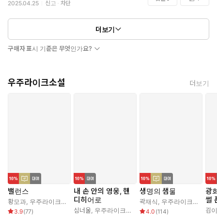
2025.04.25
신고
차단
더보기
구매자 표시 기준은 무엇인가요?
우주라이크소설
더보기
밸런스
내 손 안의 영웅, 핸
생명의 샘물
광
디히어로
썰 
황모과
,
우주라이크소설
곽재식
,
우주라이크소설
심너울
,
우주라이크소설
김
3.9
(
77
)
4.0
(
114
)