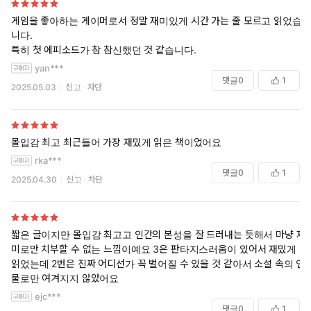
게임을 좋아하는 게이머로서 정말 재미있게 시간 가는 줄 모르고 읽었습
니다.
특히 첫 에피소드가 참 참신했던 것 같습니다.
yan***
댓글
0
1
2025.05.03
신고
차단
몰입감 최고 최근들어 가장 재밌게 읽은 책이었어요
rka***
댓글
0
1
2025.04.30
신고
차단
짧은 글이지만 몰입감 최고고 인간의 본성을 잘 드러내는 듯해서 마냥 재
미로만 치부할 수 없는 느낌이예요 3은 판타지스러움이 있어서 재밌게
읽었는데 2번은 진짜 어디선가 꼭 벌어질 수 있을 것 같아서 소설 속의 인
물로만 여겨지지 않았어요
ejc***
댓글
0
1