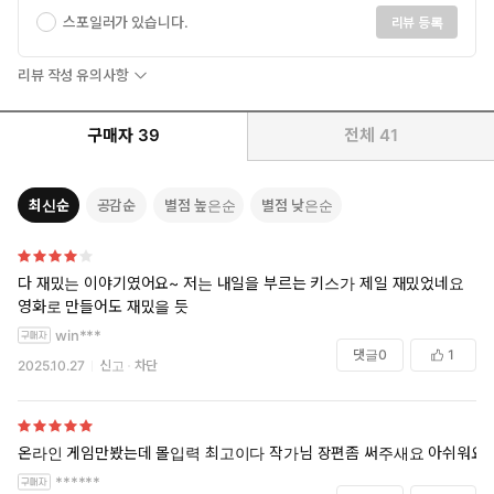
스포일러가 있습니다.
리뷰 등록
리뷰 작성 유의사항
구매자
39
전체
41
최신순
공감순
별점 높은순
별점 낮은순
다 재밌는 이야기였어요~ 저는 내일을 부르는 키스가 제일 재밌었네요
영화로 만들어도 재밌을 듯
win***
댓글
0
1
2025.10.27
신고
차단
온라인 게임만봤는데 몰입력 최고이다 작가님 장편좀 써주새요 아쉬워요
******