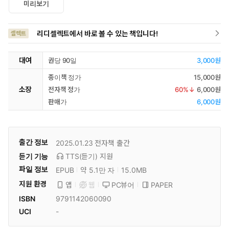
미리보기
리디셀렉트에서 바로 볼 수 있는 책입니다!
셀렉트
대여
권당 90일
3,000원
종이책 정가
15,000원
소장
전자책 정가
60
%↓
6,000원
판매가
6,000원
출간 정보
2025.01.23
전자책 출간
듣기 기능
TTS(듣기)
지원
파일 정보
EPUB
약 5.1만 자
15.0MB
지원 환경
PC뷰어
PAPER
앱
웹
ISBN
9791142060090
UCI
-