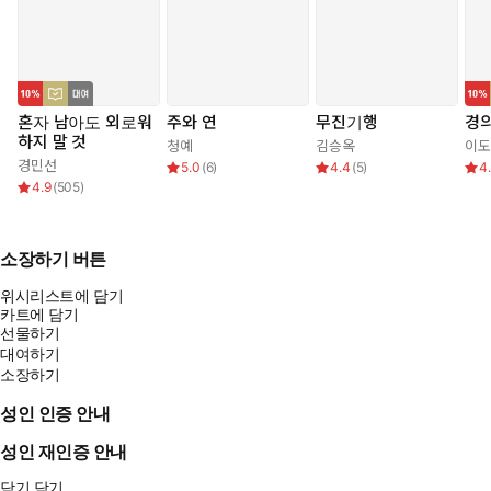
혼자 남아도 외로워
주와 연
무진기행
경
하지 말 것
청예
김승옥
이도
경민선
5.0
(
6
)
4.4
(
5
)
4
4.9
(
505
)
소장하기 버튼
위시리스트에 담기
카트에 담기
선물하기
대여하기
소장하기
성인 인증 안내
성인 재인증 안내
닫기
닫기