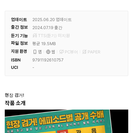
업데이트
2025.06.20
업데이트
출간 정보
2024.07.19
출간
듣기 기능
TTS(듣기)
미
지원
파일 정보
평균 19.5MB
지원 환경
PC뷰어
PAPER
앱
웹
ISBN
9791192610757
UCI
-
현장 검거!
작품 소개