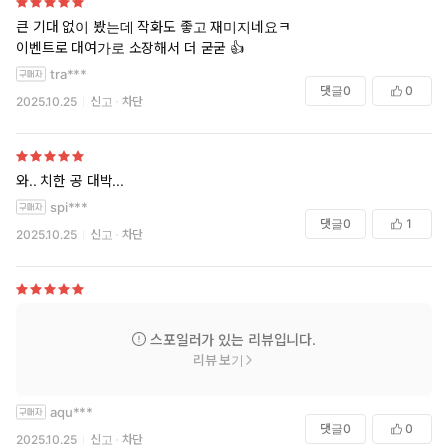
큰 기대 없이 봤는데 작화도 좋고 재미지네요ㅋ
이벤트로 대여가로 소장해서 더 굳굳 👍
tra***
댓글
0
0
2025.10.25
신고
차단
와.. 치한 공 대박...
spi***
댓글
0
1
2025.10.25
신고
차단
스포일러가 있는 리뷰입니다.
리뷰 보기
aqu***
댓글
0
0
2025.10.25
신고
차단