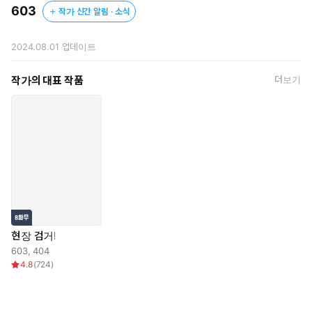
603
작가 신간 알림 · 소식
전직 소매치기, 현직 취준생인 정현.
100번째 면접에 탈락한 뒤 홧김에 돈 많아 보이는 남자의 가방을 훔
2024.08.01
업데이트
친다.
척 봐도 비싸 보이는 가방에서 나온 건 명품 지갑, 두둑한 현금,
작가의 대표 작품
더보기
그리고… X추?!
소매치기부터 지하철 치한, 성희롱 악플에 보이스피싱까지. 죄송하
다고 끝날 일이면 경찰은 왜 있나요?
그야말로 벌을 주지(벨트를 풀며)의 향연이 시작된다.
되로 주고 말로 받는 고수위 BL 옴니버스 범죄 시리즈!
현장 검거!
603
,
404
4.8
(
724
)