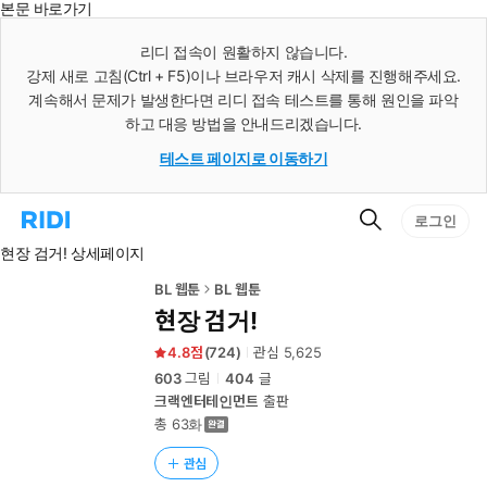
본문 바로가기
인
스
리디 접속이 원활하지 않습니다.
턴
강제 새로 고침(Ctrl + F5)이나 브라우저 캐시 삭제를 진행해주세요.
트
검
계속해서 문제가 발생한다면 리디 접속 테스트를 통해 원인을 파악
색
하고 대응 방법을 안내드리겠습니다.
테스트 페이지로 이동하기
검
리
로그인
색
디
현장 검거! 상세페이지
홈
으
로
BL 웹툰
BL 웹툰
이
현장 검거!
동
4.8
(
724
)
관심
5,625
603
그림
404
글
크랙엔터테인먼트
출판
총 63화
관심