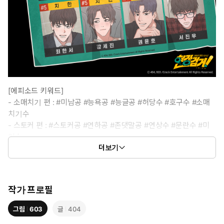
[에피소드 키워드]
- 소매치기 편 : #미남공 #능욕공 #능글공 #허당수 #호구수 #소매
치기수
- 스토커 편 : #스토커공 #연하공 #존댓말공 #연상수 #문란수 #미
인수
더보기
- 보이스피싱 편 : #미남공 #능욕공 #계략공 #반항수 #잔망수 #사
기꾼수
- 사이비 편 : #순진공 #대형견공 #절륜공 #미인수 #계략수 #유혹
수
작가 프로필
- 치한 편 : #능욕공 #미인공 #키작공 #치한수 #문란수 #미인수
- 악플 편 : #미남공 #BJ공 #절륜공 #악플수 #너드수 #시청자수
그림
603
글
404
- 관음 편 : #능욕공 #관음공 #미남공 #유혹수 #잔망수 #미인수