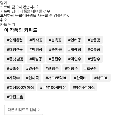
닫기
카트에 담으시겠습니까?
카트에 담아 작품을 대여할 경우
보유하신 무료이용권
을 사용할 수 없습니다.
취소
카트 담기
이 작품의 키워드
#
연재완결
#
키작공
#
능욕공
#
연하공
#
능글공
#
대형견공
#
미인공
#
순진공
#
계략공
#
절륜공
#
존댓말공
#
미남공
#
문란수
#
미인수
#
반항수
#
유혹수
#
연상수
#
잔망수
#
허당수
#
호구수
#
계략수
#
현대극
#
개그/코믹BL
#
한국BL
#
하드BL
#
별점500개이상
#
리뷰100개이상
#
평점4점이상
#
단편모음
다른 키워드로 검색