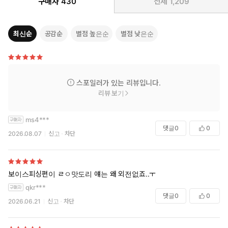
구매자
430
전체
1,209
최신순
공감순
별점 높은순
별점 낮은순
스포일러가 있는 리뷰입니다.
리뷰 보기
ms4***
댓글
0
0
2026.08.07
신고
차단
보이스피싱편이 ㄹㅇ맛도리 얘는 왜 외전없죠..ㅜ
qkr***
댓글
0
0
2026.06.21
신고
차단