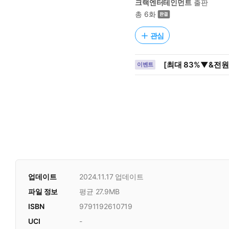
크랙엔터테인먼트
출판
총 6화
관심
[최대 83%▼&전원
이벤트
업데이트
2024.11.17
업데이트
파일 정보
평균 27.9MB
ISBN
9791192610719
UCI
-