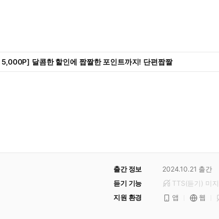
 5,000P] 달콤한 할인에 짭짤한 포인트까지! 단편짭짤
출간 정보
2024.10.21
출간
듣기 기능
TTS(듣기)
미
지
지원 환경
앱
웹