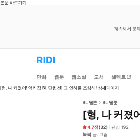
본문 바로가기
계속해서 문제
리
디
홈
으
만화
웹툰
웹소설
도서
셀렉트
로
이
[형, 나 커졌어! 역키잡 BL 단편선] 그 연하를 조심해! 상세페이지
동
BL 웹툰
BL 웹툰
[형, 나 커졌
4.7
(
32
)
관심
192
복복
글, 그림