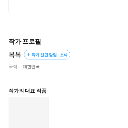
1등급 수능 성적에도 망설임 없이 재수를 선택한 계략공 도현과 
위태로운 과외 스캔들!
작가 프로필
복복
작가 신간 알림 · 소식
국적
대한민국
작가의 대표 작품