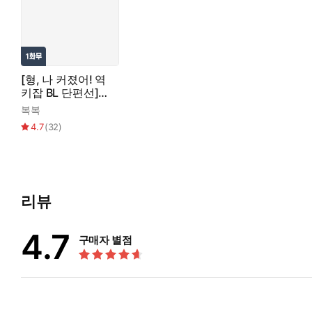
[형, 나 커졌어! 역
키잡 BL 단편선]
그 연하를 조심해!
복복
4.7
(
32
)
리뷰
4.7
구매자 별점