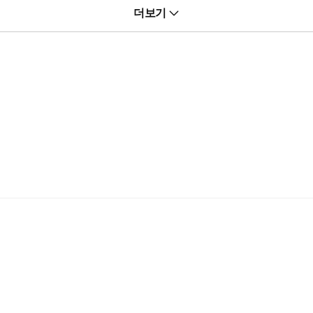
어라랏 내가 업어 키운 옆집 동생이 완전 내 취향으로 커버렸다?
더보기