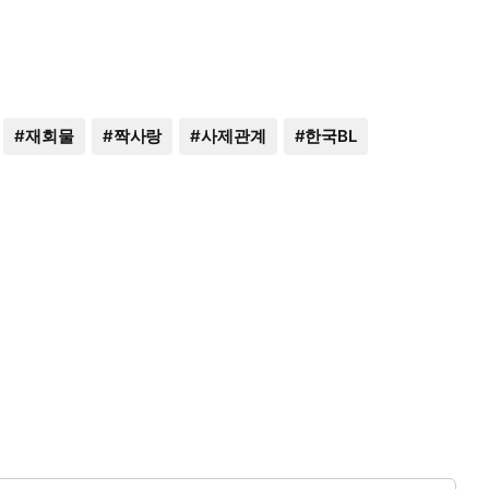
#
재회물
#
짝사랑
#
사제관계
#
한국BL