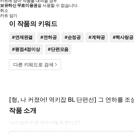
카트에 담아 작품을 대여할 경우
보유하신 무료이용권
을 사용할 수 없습니다.
취소
카트 담기
이 작품의 키워드
#
연재완결
#
연하공
#
순정공
#
계략공
#
짝사랑공
#
평점4점이상
#
단편모음
다른 키워드로 검색
[형, 나 커졌어! 역키잡 BL 단편선] 그 연하를 조
작품 소개
'내가 업어 키운 애가 이렇게 컸다고?
이번이 형을 잡을 마지막 기회다!