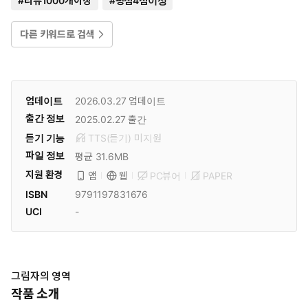
#
리뷰1000개이상
#
평점4점이상
다른 키워드로 검색
업데이트
2026.03.27
업데이트
출간 정보
2025.02.27
출간
듣기 기능
TTS(듣기)
미
지원
파일 정보
평균 31.6MB
지원 환경
PC뷰어
PAPER
앱
웹
ISBN
9791197831676
UCI
-
그림자의 영역
작품 소개