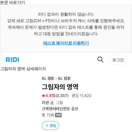
본문 바로가기
인
스
리디 접속이 원활하지 않습니다.
턴
강제 새로 고침(Ctrl + F5)이나 브라우저 캐시 삭제를 진행해주세요.
트
검
계속해서 문제가 발생한다면 리디 접속 테스트를 통해 원인을 파악
색
하고 대응 방법을 안내드리겠습니다.
테스트 페이지로 이동하기
검
리
로그인
색
디
그림자의 영역 상세페이지
홈
으
로
BL 웹툰
BL 웹툰
이
그림자의 영역
동
4.8
(
3,357
)
관심
11,420
리런
글, 그림
크랙엔터테인먼트
출판
총 72화
관심