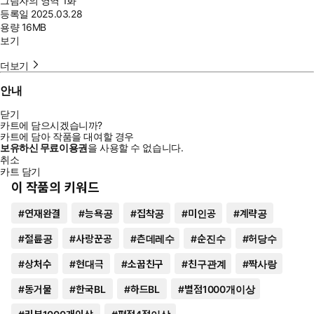
그림자의 영역 1화
등록일
2025.03.28
용량
16MB
보기
더보기
안내
닫기
카트에 담으시겠습니까?
카트에 담아 작품을 대여할 경우
보유하신 무료이용권
을 사용할 수 없습니다.
취소
카트 담기
이 작품의 키워드
#
연재완결
#
능욕공
#
집착공
#
미인공
#
계략공
#
절륜공
#
사랑꾼공
#
츤데레수
#
순진수
#
허당수
#
상처수
#
현대극
#
소꿉친구
#
친구관계
#
짝사랑
#
동거물
#
한국BL
#
하드BL
#
별점1000개이상