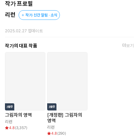
작가 프로필
리런
작가 신간 알림 · 소식
2025.02.27
업데이트
작가의 대표 작품
더보기
"내 눈에 안 닿는 곳은 없어."
소꿉친구인 문세한과 신차온.
어릴 적에는 비밀 없이 함께 지내온 두 사람이었지만,
언젠가부터 차온은 자신을 바라보는 세한의 시선이 달라지는 것
을 느낀다.
차온은 자신의 은밀한 비밀을 감추기 위해 세한을 멀리하려 하지
만...
그럴수록 세한은 더 은밀하고 계획적으로 차온에게 다가가는데...
그림자의 영역
[개정판] 그림자의
영역
리런
리런
4.8
(
3,357
)
4.8
(
290
)