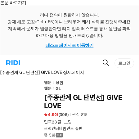
본문 바로가기
인
스
리디 접속이 원활하지 않습니다.
턴
강제 새로 고침(Ctrl + F5)이나 브라우저 캐시 삭제를 진행해주세요.
트
검
계속해서 문제가 발생한다면 리디 접속 테스트를 통해 원인을 파악
색
하고 대응 방법을 안내드리겠습니다.
테스트 페이지로 이동하기
검
리
로그인
색
디
[주종관계 GL 단편선] GIVE LOVE 상세페이지
홈
으
로
웹툰
성인
이
웹툰
GL
동
[주종관계 GL 단편선] GIVE
LOVE
4.9
(
306
)
관심
815
민국23
글, 그림
크랙엔터테인먼트
출판
총 5화