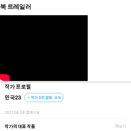
북 트레일러
눈을 뜨자 그 여자와 나란히 누워있는 병실 안에서 둘은 고등학
교 동창임을 알게 된다.
“미안. 나 정말 돈이 없어. 내가 어떻게든…”
“돈 말고 다른 걸로 갚아도 돼.”
“네 사랑 좀 줄래?”
작가 프로필
민국23
작가 신간 알림 · 소식
2021.08.09
업데이트
작가의 대표 작품
더보기