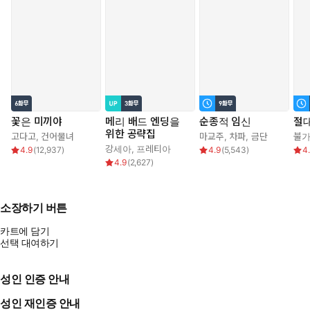
꽃은 미끼야
메리 배드 엔딩을
순종적 임신
절대
위한 공략집
고다고
,
건어물녀
마교주
,
차파
,
금단
불
강세아
,
프레티아
4.9
(
12,937
)
4.9
(
5,543
)
4
4.9
(
2,627
)
소장하기 버튼
카트에 담기
선택 대여하기
성인 인증 안내
성인 재인증 안내