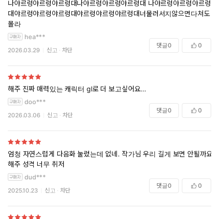
나야르렁야르렁야르렁대나야르렁야르렁야르렁대 나야르렁야르렁야르렁
대야르렁야르렁야르렁대야르렁야르렁야르렁대너물러서지않으면다쳐도
몰라
hea***
댓글
0
0
2026.03.29
신고
차단
해주 진짜 매력있는 캐릭터 gl로 더 보고싶어요...
doo***
댓글
0
0
2026.03.06
신고
차단
엄청 자연스럽게 다음화 눌렀는데 없네. 작가님 우리 길게 보면 안될까요
해주 성격 너무 취저
dud***
댓글
0
0
2025.10.23
신고
차단