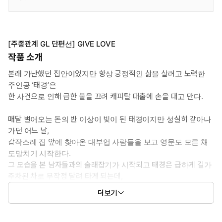
[주종관계 GL 단편선] GIVE LOVE
작품 소개
본래 가난했던 집안이었지만 항상 긍정적인 삶을 살려고 노력한
주인공 ‘태경’은
한 사건으로 인해 급한 불을 끄려 캐피탈 대출에 손을 대고 만다.
매달 벌어오는 돈의 반 이상이 빚이 된 태경이지만 성실히 갚아나
가던 어느 날,
갑작스레 집 앞에 찾아온 대부업 사람들을 보고 영문도 모른 채
도망치기 시작한다.
그 모습을 본 남자들과의 술래잡기가 시작되고 태경은 급하게 길가
주차된 차로 무작정 달려 타게 되는데,
이게 웬걸? 조수석에 앉아있던 건 다름 아닌 자신이 돈을 빌린 캐피
더보기
탈 사장의 딸 ‘해주’가 아니겠는가?
당황과 동시에 차를 벽에 박아버리고 만 태경.