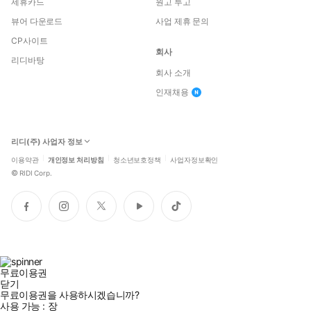
제휴카드
원고 투고
뷰어 다운로드
사업 제휴 문의
CP사이트
회사
리디바탕
회사 소개
인재채용
리디(주) 사업자 정보
이용약관
개인정보 처리방침
청소년보호정책
사업자정보확인
©
RIDI Corp.
페
인
트
유
틱
이
스
위
튜
톡
스
타
터
브
북
그
램
무료이용권
닫기
무료이용권을 사용하시겠습니까?
사용 가능 :
장