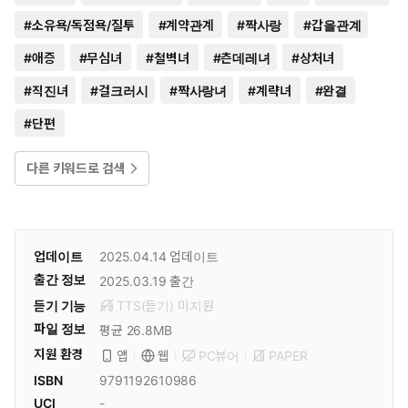
#
소유욕/독점욕/질투
#
계약관계
#
짝사랑
#
갑을관계
#
애증
#
무심녀
#
철벽녀
#
츤데레녀
#
상처녀
#
직진녀
#
걸크러시
#
짝사랑녀
#
계략녀
#
완결
#
단편
다른 키워드로 검색
업데이트
2025.04.14
업데이트
출간 정보
2025.03.19
출간
듣기 기능
TTS(듣기)
미
지원
파일 정보
평균 26.8MB
지원 환경
PC뷰어
PAPER
앱
웹
ISBN
9791192610986
UCI
-