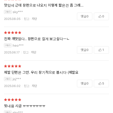
맛있네 근데 장편으로 나오지 이렇게 짧은건 좀 그래...
sky***
댓글
0
0
2025.08.05
신고
차단
진짜 개맛있다.. 장편으로 길게 보고싶다ㅡㄴ
heo***
댓글
0
1
2025.06.17
신고
차단
제발 단편은 그만. 우리 장기적으로 봅시다 (제발요
joj***
댓글
0
5
2025.06.02
신고
차단
뒷내용 시급 ㅠㅠㅠㅠㅠㅠㅠ
sky***