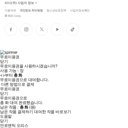
리디(주) 사업자 정보
이용약관
개인정보 처리방침
청소년보호정책
사업자정보확인
©
RIDI Corp.
페
인
트
유
틱
이
스
위
튜
톡
스
타
터
브
북
그
램
무료이용권
닫기
무료이용권을 사용하시겠습니까?
사용 가능 :
장
<
>부터
총
화
무료이용권으로 대여합니다.
다른 방법으로 결제
무료이용권
닫기
무료이용권으로
총
화
대여 완료했습니다.
남은 작품 :
총
화
(
원)
남은 작품 결제하기
대여한 작품 바로보기
도움말
닫기
언로맨틱 오피스