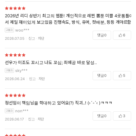
2026년 리디 상반기 최고의 웹툰! 개인적으로 레찐 뽐툰 미쁠 4곳통틀어
서 제일 재미있게 보고있음 진행속도, 방식, 유머, 컷배분, 등등 개야르함
woo***
댓글
0
6
2026.07.05
신고
차단
선우가 이조도 꼬시고 나도 꼬심; 최애공 바로 달성..
sky***
댓글
0
5
2026.06.24
신고
차단
정선임이 책임님을 학대하고 있어요(?) 직괴..! (›´-`‹ )ㅋㅋㅋ
non***
댓글
0
3
2026.06.17
신고
차단