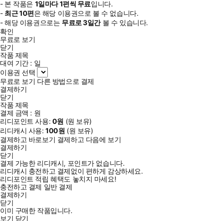
- 본 작품은
1일
마다
1
편씩 무료
입니다.
-
최근
10편
은 해당 이용권으로 볼 수 없습니다.
- 해당 이용권으로는
무료로
3일
간
볼 수 있습니다.
확인
무료로 보기
닫기
작품 제목
대여 기간 :
일
이용권 선택
무료로 보기
다른 방법으로 결제
결제하기
닫기
작품 제목
결제 금액 :
원
리디포인트 사용:
0
원
(
원 보유)
리디캐시 사용:
100
원
(
원 보유)
결제하고 바로보기
결제하고 다음에 보기
결제하기
닫기
결제 가능한 리디캐시, 포인트가 없습니다.
리디캐시 충전하고 결제없이 편하게 감상하세요.
리디포인트 적립 혜택도 놓치지 마세요!
충전하고 결제
일반 결제
결제하기
닫기
이미 구매한 작품입니다.
보기
닫기