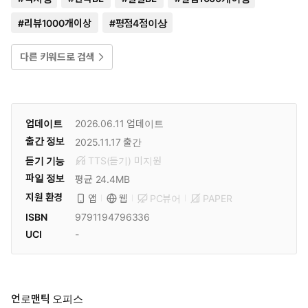
#
리뷰1000개이상
#
평점4점이상
다른 키워드로 검색
업데이트
2026.06.11
업데이트
출간 정보
2025.11.17
출간
듣기 기능
TTS(듣기)
미
지원
파일 정보
평균 24.4MB
지원 환경
PC뷰어
PAPER
앱
웹
ISBN
9791194796336
UCI
-
언로맨틱 오피스