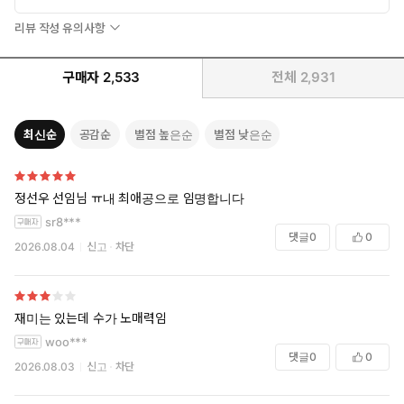
리뷰 작성 유의사항
구매자
2,533
전체
2,931
최신순
공감순
별점 높은순
별점 낮은순
정선우 선임님 ㅠ내 최애공으로 임명합니다
sr8***
댓글
0
0
2026.08.04
신고
차단
재미는 있는데 수가 노매력임
woo***
댓글
0
0
2026.08.03
신고
차단