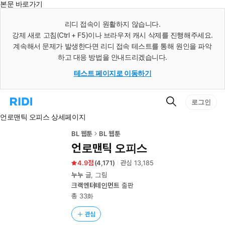
본문 바로가기
인
스
리디 접속이 원활하지 않습니다.
턴
강제 새로 고침(Ctrl + F5)이나 브라우저 캐시 삭제를 진행해주세요.
트
검
계속해서 문제가 발생한다면 리디 접속 테스트를 통해 원인을 파악
색
하고 대응 방법을 안내드리겠습니다.
테스트 페이지로 이동하기
검
리
로그인
색
디
언로맨틱 오피스 상세페이지
홈
으
로
BL 웹툰
BL 웹툰
이
언로맨틱 오피스
동
4.9
(
4,171
)
관심
13,185
누누
글, 그림
크랙엔터테인먼트
출판
총 33화
관심