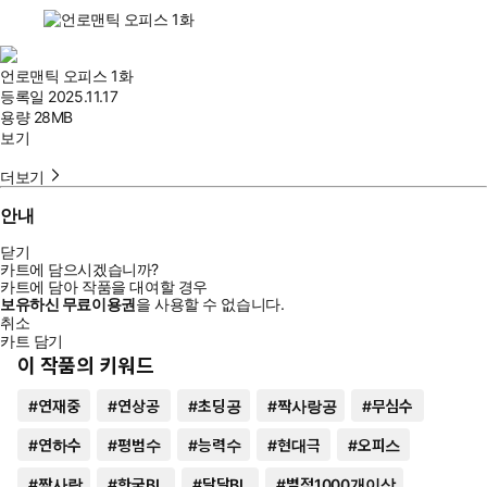
언로맨틱 오피스 1화
등록일
2025.11.17
용량
28MB
보기
더보기
안내
닫기
카트에 담으시겠습니까?
카트에 담아 작품을 대여할 경우
보유하신 무료이용권
을 사용할 수 없습니다.
취소
카트 담기
이 작품의 키워드
#
연재중
#
연상공
#
초딩공
#
짝사랑공
#
무심수
#
연하수
#
평범수
#
능력수
#
현대극
#
오피스
#
짝사랑
#
한국BL
#
달달BL
#
별점1000개이상