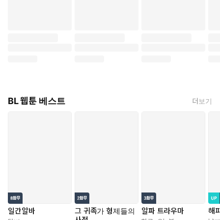
BL 웹툰 베스트
더보기
일간알바
그 귀족가 형제들의
알파 트라우마
해
사정