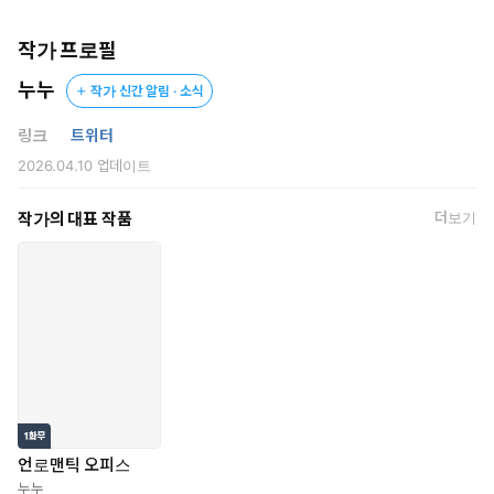
작가 프로필
누누
작가 신간 알림 · 소식
링크
트위터
2026.04.10
업데이트
작가의 대표 작품
더보기
X소기업에서 미친듯이 일한 끝에
드디어 대기업 이직에 성공한 정선우.
멀끔한 얼굴, X소기업에서 갈고 닦은 아첨 실력,
사회성 만렙의 정선우는 스스로 어디 내놔도 꿀리지 않을 거라는, 그
런 자신이 있었다.
하지만 그 자신감은 첫 출근 30분 만에 바로 깨지고 말았는데...
언로맨틱 오피스
내가 꼰대력 200%로 훈계한 신입이 알고 보니 나보다 높은 직급?!
누누