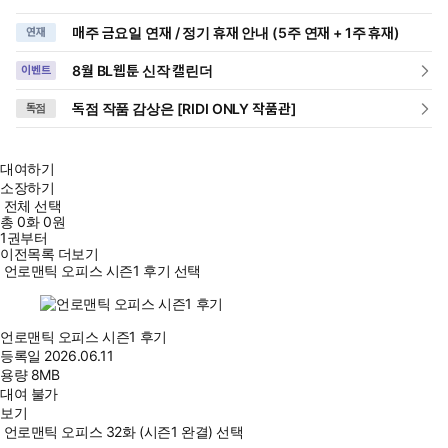
매주 금요일 연재 / 정기 휴재 안내 (5주 연재 + 1주 휴재)
연재
8월 BL웹툰 신작 캘린더
이벤트
독점 작품 감상은 [RIDI ONLY 작품관]
독점
대여하기
소장하기
전체 선택
총
0
화
0원
1권부터
이전목록 더보기
언로맨틱 오피스 시즌1 후기 선택
언로맨틱 오피스 시즌1 후기
등록일
2026.06.11
용량
8MB
대여 불가
보기
언로맨틱 오피스 32화 (시즌1 완결) 선택