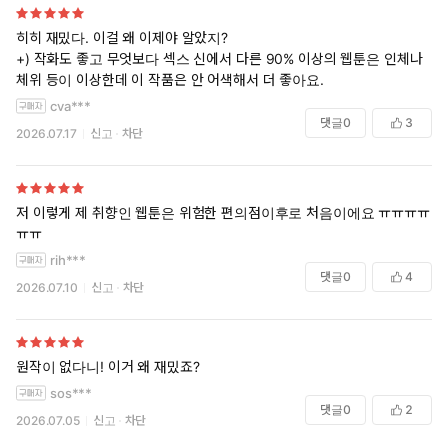
히히 재밌다. 이걸 왜 이제야 알았지?
+) 작화도 좋고 무엇보다 섹스 신에서 다른 90% 이상의 웹툰은 인체나
체위 등이 이상한데 이 작품은 안 어색해서 더 좋아요.
cva***
댓글
0
3
2026.07.17
신고
차단
저 이렇게 제 취향인 웹툰은 위험한 편의점이후로 처음이에요 ㅠㅠㅠㅠ
ㅠㅠ
rih***
댓글
0
4
2026.07.10
신고
차단
원작이 없다니! 이거 왜 재밌죠?
sos***
댓글
0
2
2026.07.05
신고
차단