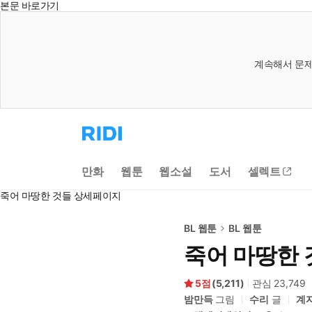
본문 바로가기
계속해서 문제
리
디
홈
으
만화
웹툰
웹소설
도서
셀렉트
로
이
죽어 마땅한 것들 상세페이지
동
BL 웹툰
BL 웹툰
죽어 마땅한 
5
(
5,211
)
관심
23,749
밤만득
그림
수리
글
계