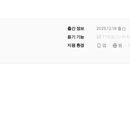
출간 정보
2025.12.19
출간
듣기 기능
TTS(듣기)
미
지
지원 환경
앱
웹