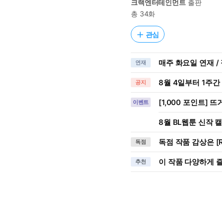
크랙엔터테인먼트
출판
총 34화
관심
매주 화요일 연재 / 
연재
8월 4일부터 1주간
공지
[1,000 포인트] 뜨
이벤트
8월 BL웹툰 신작 
독점 작품 감상은 [R
독점
이 작품 다양하게 
추천