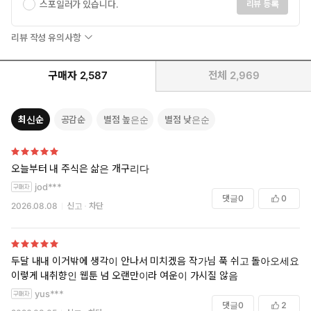
스포일러가 있습니다.
리뷰 등록
리뷰 작성 유의사항
구매자
2,587
전체
2,969
최신순
공감순
별점 높은순
별점 낮은순
오늘부터 내 주식은 삶은 개구리다
jod***
댓글
0
0
2026.08.08
신고
차단
두달 내내 이거밖에 생각이 안나서 미치겠음 작가님 푹 쉬고 돌아오세요!!
이렇게 내취향인 웹툰 넘 오랜만이라 여운이 가시질 않음
yus***
댓글
0
2