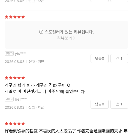
2026.08.05
신고
차단
스포일러가 있는 리뷰입니다.
리뷰 보기
yis***
댓글
0
1
2026.08.03
신고
차단
개구리 삶기 X -> 개구리 직화 구이 O
제일로 이 미친샛키... 너 아주 맘에 들었습니다
her***
댓글
0
1
2026.08.02
신고
차단
好看到诡异的程度 不喜欢的人太没品了 作者完全是画漫画的天才 年