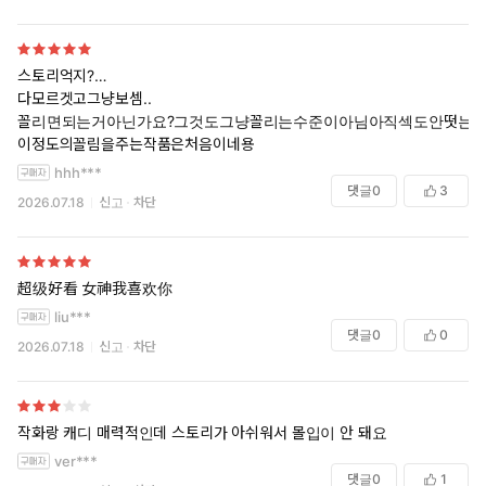
스토리억지?…
다모르겟고그냥보셈..
꼴리면되는거아닌가요?그것도그냥꼴리는수준이아님아직섹도안떳는
이정도의꼴림을주는작품은처음이네용
hhh***
댓글
0
3
2026.07.18
신고
차단
超级好看 女神我喜欢你
liu***
댓글
0
0
2026.07.18
신고
차단
작화랑 캐디 매력적인데 스토리가 아쉬워서 몰입이 안 돼요
ver***
댓글
0
1