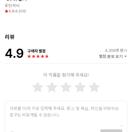
숯탄싹바
4.9
(
4,306
)
리뷰
4.9
4,306
명 평가
구매자 별점
별점 분포 보기
이 작품을 평가해 주세요!