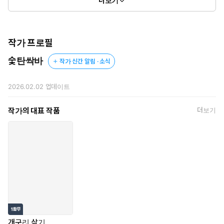
더보기
수 있으니까.
작가 프로필
숯탄싹바
작가 신간 알림 · 소식
2026.02.02
업데이트
작가의 대표 작품
더보기
개구리 삶기