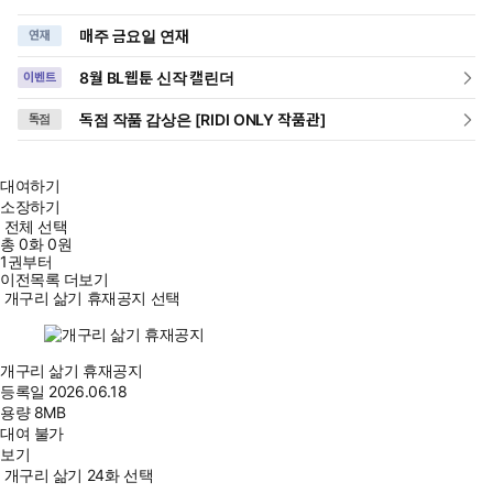
매주 금요일 연재
연재
8월 BL웹툰 신작 캘린더
이벤트
독점 작품 감상은 [RIDI ONLY 작품관]
독점
대여하기
소장하기
전체 선택
총
0
화
0원
1권부터
이전목록 더보기
개구리 삶기 휴재공지 선택
개구리 삶기 휴재공지
등록일
2026.06.18
용량
8MB
대여 불가
보기
개구리 삶기 24화 선택