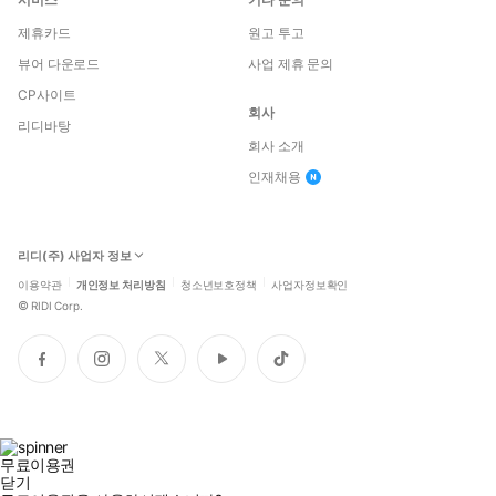
제휴카드
원고 투고
뷰어 다운로드
사업 제휴 문의
CP사이트
회사
리디바탕
회사 소개
인재채용
리디(주) 사업자 정보
이용약관
개인정보 처리방침
청소년보호정책
사업자정보확인
©
RIDI Corp.
페
인
트
유
틱
이
스
위
튜
톡
스
타
터
브
북
그
램
무료이용권
닫기