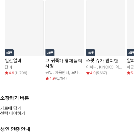
일간알바
그 귀족가 형제들의
스윗 슈가 캔디맨
알
사정
단비
이하나
,
KINOKO
,
아르카나
하공
공일
,
제육헌터
,
모나글로리아
4.9
(
11,709
)
4.9
(
5,667
)
5
4.9
(
6,794
)
소장하기 버튼
카트에 담기
선택 대여하기
성인 인증 안내