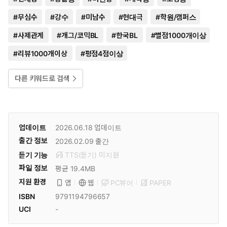
#
무심수
#
강수
#
미남수
#
현대극
#
학원/캠퍼스
#
사제관계
#
개그/코믹BL
#
한국BL
#
별점1000개이상
#
리뷰1000개이상
#
평점4점이상
다른 키워드로 검색
업데이트
2026.06.18
업데이트
출간 정보
2026.02.09
출간
듣기 기능
TTS(듣기)
미
지원
파일 정보
평균 19.4MB
지원 환경
PC뷰어
PAPER
앱
웹
ISBN
9791194796657
UCI
-