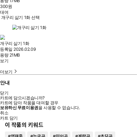
용량
17MB
300
원
대여
개구리 삶기 1화 선택
개구리 삶기 1화
등록일
2026.02.09
용량
21MB
보기
더보기
안내
닫기
카트에 담으시겠습니까?
카트에 담아 작품을 대여할 경우
보유하신 무료이용권
을 사용할 수 없습니다.
취소
카트 담기
이 작품의 키워드
#
연재중
#
능글공
#
미인공
#
계략공
#
초딩공