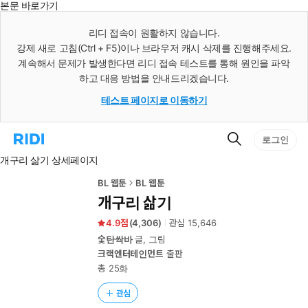
본문 바로가기
인
스
리디 접속이 원활하지 않습니다.
턴
강제 새로 고침(Ctrl + F5)이나 브라우저 캐시 삭제를 진행해주세요.
트
검
계속해서 문제가 발생한다면 리디 접속 테스트를 통해 원인을 파악
색
하고 대응 방법을 안내드리겠습니다.
테스트 페이지로 이동하기
검
리
로그인
색
디
개구리 삶기 상세페이지
홈
으
로
BL 웹툰
BL 웹툰
이
개구리 삶기
동
4.9
(
4,306
)
관심
15,646
숯탄싹바
글, 그림
크랙엔터테인먼트
출판
총 25화
관심