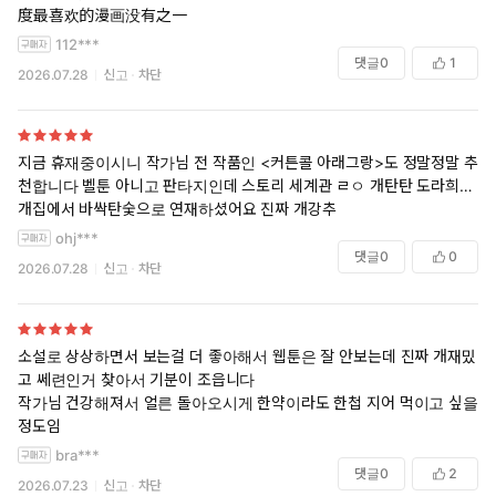
度最喜欢的漫画没有之一
112***
댓글
0
1
2026.07.28
신고
차단
지금 휴재중이시니 작가님 전 작품인 <커튼콜 아래그랑>도 정말정말 추
천합니다 벨툰 아니고 판타지인데 스토리 세계관 ㄹㅇ 개탄탄 도라희…
개집에서 바싹탄숯으로 연재하셨어요 진짜 개강추
ohj***
댓글
0
0
2026.07.28
신고
차단
소설로 상상하면서 보는걸 더 좋아해서 웹툰은 잘 안보는데 진짜 개재밌
고 쎄련인거 찾아서 기분이 조읍니다
작가님 건강해져서 얼른 돌아오시게 한약이라도 한첩 지어 먹이고 싶을
정도임
bra***
댓글
0
2
2026.07.23
신고
차단