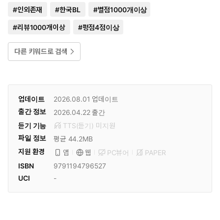
#
인외존재
#
한국BL
#
별점1000개이상
#
리뷰1000개이상
#
평점4점이상
다른 키워드로 검색
업데이트
2026.08.01
업데이트
출간 정보
2026.04.22
출간
듣기 기능
TTS(듣기)
미
지원
파일 정보
평균 44.2MB
지원 환경
PC뷰어
PAPER
앱
웹
ISBN
9791194796527
UCI
-