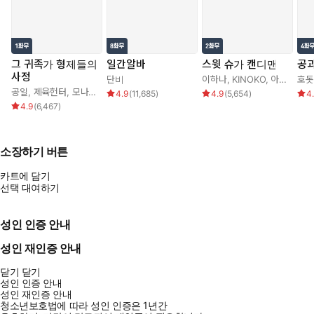
그 귀족가 형제들의
일간알바
스윗 슈가 캔디맨
공과
사정
단비
이하나
,
KINOKO
,
아르카나
호돗
공일
,
제육헌터
,
모나글로리아
4.9
(
11,685
)
4.9
(
5,654
)
4
4.9
(
6,467
)
소장하기 버튼
카트에 담기
선택 대여하기
성인 인증 안내
성인 재인증 안내
닫기
닫기
성인 인증 안내
성인 재인증 안내
청소년보호법에 따라 성인 인증은 1년간