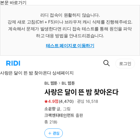
본문 바로가기
인
스
리디 접속이 원활하지 않습니다.
턴
강제 새로 고침(Ctrl + F5)이나 브라우저 캐시 삭제를 진행해주세요.
트
검
계속해서 문제가 발생한다면 리디 접속 테스트를 통해 원인을 파악
색
하고 대응 방법을 안내드리겠습니다.
테스트 페이지로 이동하기
검
리
로그인
색
디
사랑은 달이 뜬 밤 찾아온다 상세페이지
홈
으
로
BL 웹툰
BL 웹툰
이
사랑은 달이 뜬 밤 찾아온다
동
4.9
(
4,470
)
관심
16,518
소운향
글, 그림
크랙엔터테인먼트
출판
총 21화
관심