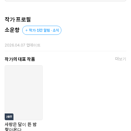
작가 프로필
소운향
작가 신간 알림 · 소식
세상에서 가장 아름다운 인간, '프시케'.
2026.04.07
업데이트
그의 향한 찬사가 결국 신의 자리를 위협하자
아프로디테는 자신의 아들, '에로스'를 시켜
작가의 대표 작품
더보기
프시케를 저주하도록 명령한다.
신의 화살이 그를 향하던 순간,
프시케의 '은밀한 비밀'을 발견하게 된 에로스.
그는 미모에 홀려 화살에 찔리는 실수를 저지르고.
에로스는 금화살의 능력이 자신에게도
영향을 미칠지 호기심이 생긴다.
'내가 부여한 이 사랑은 거짓일까, 진실일까.'
사랑은 달이 뜬 밤
찾아온다