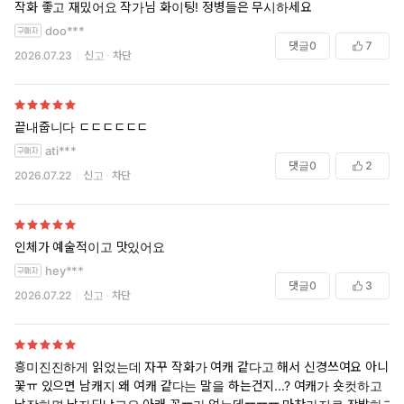
작화 좋고 재밌어요 작가님 화이팅! 정병들은 무시하세요
doo***
댓글
0
7
2026.07.23
신고
차단
끝내줍니다 ㄷㄷㄷㄷㄷㄷ
ati***
댓글
0
2
2026.07.22
신고
차단
인체가 예술적이고 맛있어요
hey***
댓글
0
3
2026.07.22
신고
차단
흥미진진하게 읽었는데 자꾸 작화가 여캐 같다고 해서 신경쓰여요 아니
꽃ㅠ 있으면 남캐지 왜 여캐 같다는 말을 하는건지...? 여캐가 숏컷하고