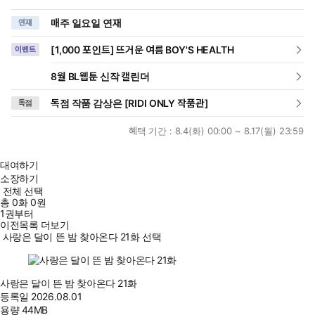
매주 일요일 연재
연재
[1,000 포인트] 뜨거운 여름 BOY'S HEALTH
이벤트
8월 BL웹툰 신작 캘린더
독점 작품 감상은 [RIDI ONLY 작품관]
독점
혜택 기간 :
8.4(화) 00:00 ~ 8.17(월) 23:59
대여하기
소장하기
전체 선택
총
0
화
0원
1권부터
이전목록 더보기
사랑은 달이 뜬 밤 찾아온다 21화 선택
사랑은 달이 뜬 밤 찾아온다 21화
등록일
2026.08.01
용량
44MB