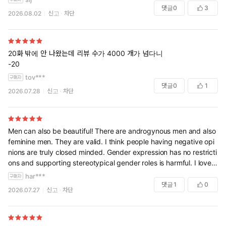
댓글
0
3
2026.08.02
신고
차단
20화 밖에 안 나왔는데 리뷰 수가 4000 개가 넘다니
-20
tov***
댓글
0
1
2026.07.28
신고
차단
Men can also be beautiful! There are androgynous men and also
feminine men. They are valid. I think people having negative opi
nions are truly closed minded. Gender expression has no restricti
ons and supporting stereotypical gender roles is harmful. I love t
he art and beauty of Psyche. He is hiding his true self. It makes s
har***
ense he’s called princess and seen as a woman because that’s th
댓글
1
0
2026.07.27
신고
차단
e point :) but even if he wasn’t, he’s still a beauful man. Feminine
men have always been in BL. Too many people don’t know BL hi
story. Well, keep fighting author! I’ll always support you.