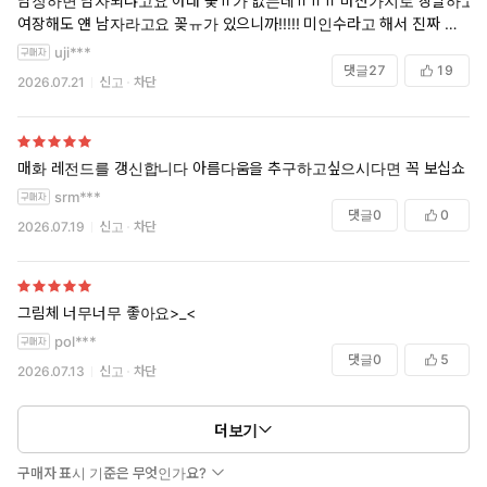
남장하면 남자되냐고요 아래 꽃ㅠ가 없는데ㅠㅠㅠ 마찬가지로 장발하고
여장해도 얜 남자라고요 꽂ㅠ가 있으니까!!!!! 미인수라고 해서 진짜 미인
을 가져왔더니 여캐 같대 그래서 보편적인 여캐 속성을 빼면 미인이 아닌
uji***
것 같대 뭔 아수라백작을 원하시는 거냐고요 뜨거운 아이스아메리카노
댓글
27
19
2026.07.21
신고
차단
열림교회 닫힘 같은 소리 하고 있어ㅠㅠㅠㅠㅠ 애초에 미인이 뭔지 걍 미
인슈탈트 붕괴 옴 당신이 골라잡은 미인수 악으로 깡으로 버티세요
매화 레전드를 갱신합니다 아름다움을 추구하고싶으시다면 꼭 보십쇼
srm***
댓글
0
0
2026.07.19
신고
차단
그림체 너무너무 좋아요>_<
pol***
댓글
0
5
2026.07.13
신고
차단
더보기
구매자 표시 기준은 무엇인가요?