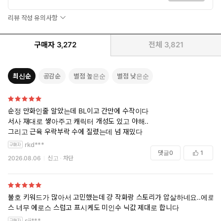
리뷰 작성 유의사항
구매자
3,272
전체
3,821
최신순
공감순
별점 높은순
별점 낮은순
순정 만화인줄 알았는데 BL이고 간만에 수작이다
서사 재대로 쌓아주고 캐릭터 개성도 있고 야해..
그리고 근육 우락부락 수에 질렸는데 넘 재밌다
rkd***
댓글
0
1
2026.08.06
신고
차단
불호 키워드가 많아서 고민했는데 걍 작화랑 스토리가 압살하네요..에로
스 너무 에로스 스럽고 프시케도 미인수 닉값 제대로 합니다
sij***