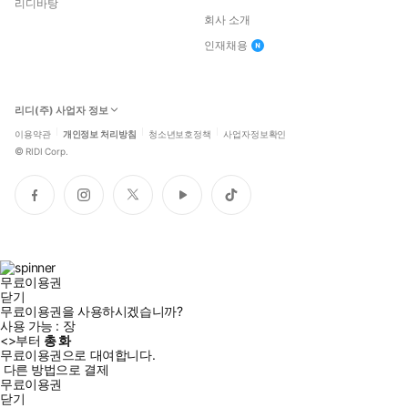
리디바탕
회사 소개
인재채용
리디(주) 사업자 정보
이용약관
개인정보 처리방침
청소년보호정책
사업자정보확인
©
RIDI Corp.
페
인
트
유
틱
이
스
위
튜
톡
스
타
터
브
북
그
램
무료이용권
닫기
무료이용권을 사용하시겠습니까?
사용 가능 :
장
<
>부터
총
화
무료이용권으로 대여합니다.
다른 방법으로 결제
무료이용권
닫기