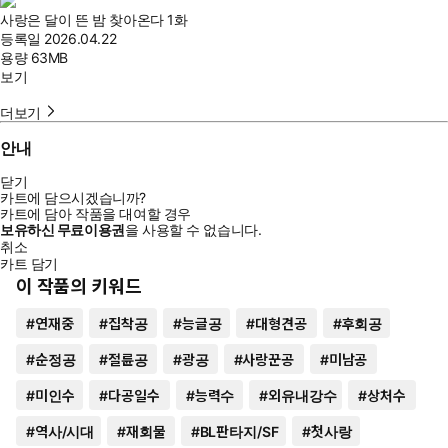
사랑은 달이 뜬 밤 찾아온다 1화
등록일
2026.04.22
용량
63MB
보기
더보기
안내
닫기
카트에 담으시겠습니까?
카트에 담아 작품을 대여할 경우
보유하신 무료이용권
을 사용할 수 없습니다.
취소
카트 담기
이 작품의 키워드
#
연재중
#
집착공
#
능글공
#
대형견공
#
후회공
#
순정공
#
절륜공
#
광공
#
사랑꾼공
#
미남공
#
미인수
#
다공일수
#
능력수
#
외유내강수
#
상처수
#
역사/시대
#
재회물
#
BL판타지/SF
#
첫사랑