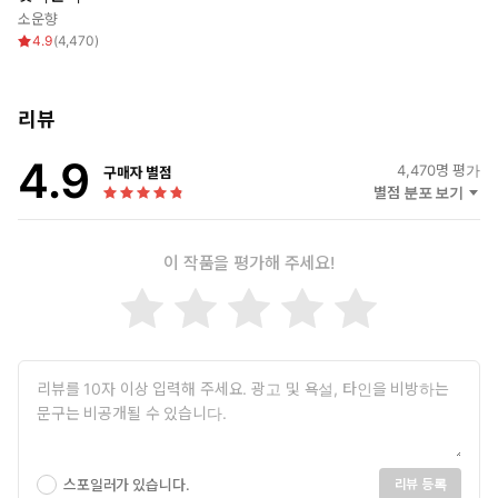
그는 매일 밤마다 프시케에게 접근해보지만
소운향
낮에도 프시케 주변을 맴도는 한 남자가 나타나는데...
4.9
(
4,470
)
리뷰
4.9
4,470
명 평가
구매자 별점
별점 분포 보기
이 작품을 평가해 주세요!
스포일러가 있습니다.
리뷰 등록