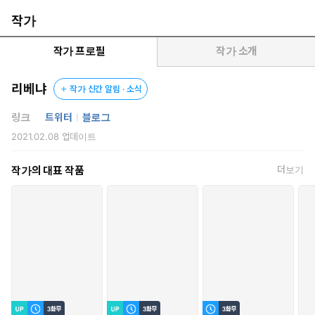
며 돈을 악착같이 모은 지 어언 6년.
작가
짜잔, 임신입니다!
작가 프로필
작가 소개
<갑이 피임을 소홀히 해 을의 아이를 임신할 경우, 을이 알게 되는
즉시 본 계약은 종료된다.>
리베냐
작가 신간 알림 · 소식
<을은 갑에게 본 조의 위반에 따른 손해배상을 청구할 수 있다.>
링크
트위터
블로그
2021.02.08
업데이트
안 돼, 내 금쪽같은 아파트!
작가의 대표 작품
더보기
대출 20%를 끼고 평생의 소원이었던 한강뷰 아파트를 사자마자 한
강물로 직행하게 생겼다.
강현을 떠나 다른 에스퍼에게 가는 건 싫다. 아니, 딱히 대표님이
좋다는 건 아니고 그의 돈이 좋은 것뿐이다.
좌절하는 순간 계약에 난 구멍이 한 줄기 구원의 빛을 드리우고.
<을이 알게 되는 즉시>