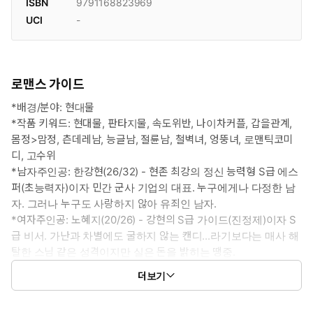
ISBN
9791168823969
UCI
-
로맨스 가이드
*배경/분야: 현대물
*작품 키워드: 현대물, 판타지물, 속도위반, 나이차커플, 갑을관계,
몸정>맘정, 츤데레남, 능글남, 절륜남, 철벽녀, 엉뚱녀, 로맨틱코미
디, 고수위
*남자주인공: 한강현(26/32) - 현존 최강의 정신 능력형 S급 에스
퍼(초능력자)이자 민간 군사 기업의 대표. 누구에게나 다정한 남
자. 그러나 누구도 사랑하지 않아 유죄인 남자.
*여자주인공: 노혜지(20/26) - 강현의 S급 가이드(진정제)이자 S
급 비서. 가난과 차별에도 굴하지 않는 캔디...라기보다는 매사 해
탈한 스님 같은 성격이지만 실은 돈을 밝히는 땡중.
*이럴 때 보세요: 진지함과 유쾌함이 적절히 버무려진 소설을 읽고
더보기
싶을 때
*공감 글귀: