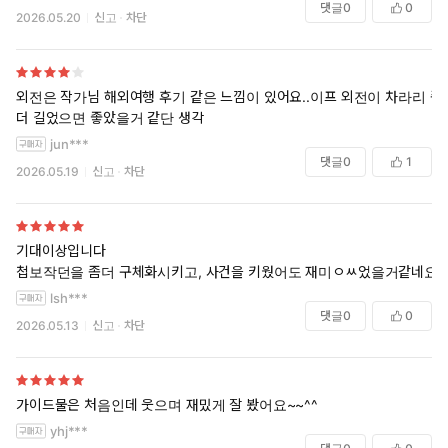
댓글
0
0
2026.05.20
신고
차단
외전은 작가님 해외여행 후기 같은 느낌이 있어요..이프 외전이 차라리 좀
더 길었으면 좋았을거 같단 생각
jun***
댓글
0
1
2026.05.19
신고
차단
기대이상입니다
첩보작던을 좀더 구체화시키고, 사건을 키웠어도 재미ㅇㅆ었을거같네요
lsh***
댓글
0
0
2026.05.13
신고
차단
가이드물은 처음인데 웃으며 재밌게 잘 봤어요~~^^
yhj***