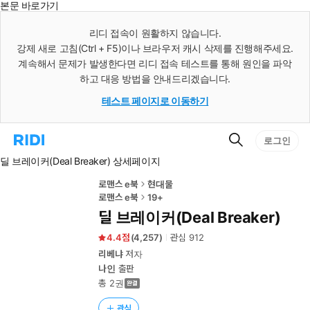
본문 바로가기
인
스
리디 접속이 원활하지 않습니다.
턴
강제 새로 고침(Ctrl + F5)이나 브라우저 캐시 삭제를 진행해주세요.
트
검
계속해서 문제가 발생한다면 리디 접속 테스트를 통해 원인을 파악
색
하고 대응 방법을 안내드리겠습니다.
테스트 페이지로 이동하기
검
리
로그인
색
디
딜 브레이커(Deal Breaker) 상세페이지
홈
으
로
로맨스 e북
현대물
이
로맨스 e북
19+
동
딜 브레이커(Deal Breaker)
4.4
(
4,257
)
관심
912
리베냐
저자
나인
출판
총 2권
관심