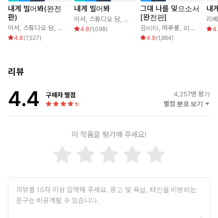
내게 빌어봐(완전
내게 빌어봐
그대 나를 잊으소서
내
판)
[완전판]
그럼 대표님만 모르면 된다는 거잖아?
이서
,
스튜디오 담
,
아이린
,
리베냐
리베
이서
,
스튜디오 담
,
아이린
,
리베냐
김비타
,
머루룽
,
리베냐
4.8
(
1,098
)
4
4.8
(
7,527
)
4.9
(
1,964
)
“대표님 아이 아니에요.”
“…남자 친구 있었어?”
“네.”
리뷰
“…….”
4.4
4,257
명 평가
구매자 별점
한강뷰 아파트를 사수하라.
별점 분포 보기
그런데 노혜지의 계약 No 해지를 위한 몸부림은 왜 이런 전개로 이
어지는 걸까…?
이 작품을 평가해 주세요!