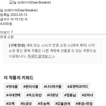
딜 브레이커(Deal Breaker)
등록일
2022.05.13
글자수
약 15.1만 자
4,500
원
더보기
전권 소장
[구매 안내]
세트 또는 시리즈 전권 소장 시(대여 제외) 이미
소장 중인 중복 작품은 다른 계정에 선물할 수 있는 쿠폰으로
지급됩니다.
자세히 알아보기 >
이 작품의 키워드
#
현대물
#
판타지물
#
나이차커플
#
로맨틱코미디
#
사내연애
#
속도위반
#
다정남
#
절륜남
#
상처녀
#
오해
#
능글남
#
초능력
#
갑을관계
#
몸정>맘정