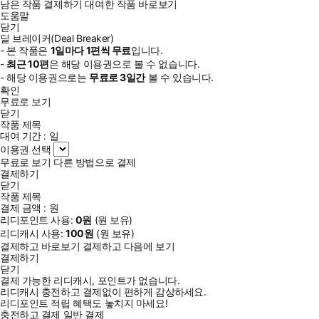
남은 작품 결제하기
대여한 작품 바로보기
도움말
닫기
딜 브레이커(Deal Breaker)
- 본 작품은
1일
마다
1
편씩 무료
입니다.
-
최근
10편
은 해당 이용권으로 볼 수 없습니다.
- 해당 이용권으로는
무료로
3일
간
볼 수 있습니다.
확인
무료로 보기
닫기
작품 제목
대여 기간 :
일
이용권 선택
무료로 보기
다른 방법으로 결제
결제하기
닫기
작품 제목
결제 금액 :
원
리디포인트 사용:
0
원
(
원 보유)
리디캐시 사용:
100
원
(
원 보유)
결제하고 바로보기
결제하고 다음에 보기
결제하기
닫기
결제 가능한 리디캐시, 포인트가 없습니다.
리디캐시 충전하고 결제없이 편하게 감상하세요.
리디포인트 적립 혜택도 놓치지 마세요!
충전하고 결제
일반 결제