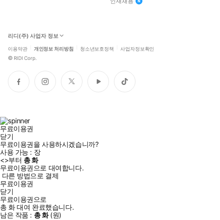
인재채용
리디(주) 사업자 정보
이용약관
개인정보 처리방침
청소년보호정책
사업자정보확인
©
RIDI Corp.
페
인
트
유
틱
이
스
위
튜
톡
스
타
터
브
북
그
램
무료이용권
닫기
무료이용권을 사용하시겠습니까?
사용 가능 :
장
<
>부터
총
화
무료이용권으로 대여합니다.
다른 방법으로 결제
무료이용권
닫기
무료이용권으로
총
화
대여 완료했습니다.
남은 작품 :
총
화
(
원)