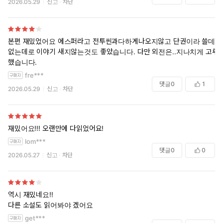
2026.05.29
신고
차단
본편 재밌었어요 에스퍼라고 전투씬과다하게나오지않고 단권이라 쓸데
없는데로 이야기 새지않는것도 좋았습니다. 다만 외전은..지나치게 고루
했습니다.
fre***
댓글
0
1
2026.05.29
신고
차단
재밌어요!!! 오랜만에 다읽었어요!
lom***
댓글
0
0
2026.05.27
신고
차단
역시 재밌네요!!
다른 소설도 읽어봐야 겠어요
get***