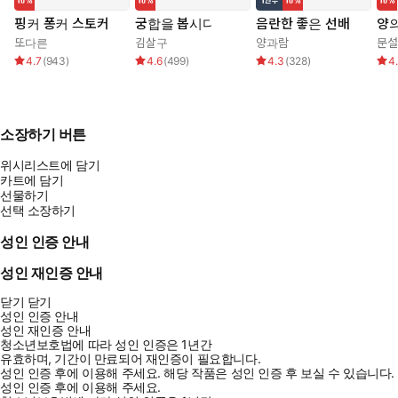
핑커 퐁커 스토커
궁합을 봅시다
음란한 좋은 선배
양의
또다른
김살구
양과람
문설
4.7
(
943
)
4.6
(
499
)
4.3
(
328
)
4
소장하기 버튼
위시리스트에 담기
카트에 담기
선물하기
선택 소장하기
성인 인증 안내
성인 재인증 안내
닫기
닫기
성인 인증 안내
성인 재인증 안내
청소년보호법에 따라 성인 인증은 1년간
유효하며, 기간이 만료되어 재인증이 필요합니다.
성인 인증 후에 이용해 주세요.
해당 작품은 성인 인증 후 보실 수 있습니다.
성인 인증 후에 이용해 주세요.