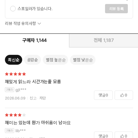
스포일러가 있습니다.
리뷰 등록
리뷰 작성 유의사항
구매자
1,144
전체
1,187
최신순
공감순
별점 높은순
별점 낮은순
재밌게 읽느라 시간가는줄 모름
gjt***
댓글
0
0
2026.06.09
신고
차단
재미는 있는데 뭔가 아쉬움이 남아요
lib***
댓글
0
0