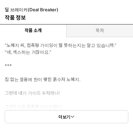
“페니스 사이즈도 계약 조건인가?”
남자가 왼손을 들더니 엄지부터 새끼손가락까지 길게 펼쳤다.
딜 브레이커(Deal Breaker)
“통과?”
작품 정보
작품 소개
목차
“노혜지 씨, 접촉형 가이딩이 뭘 뜻하는지는 알고 있습니까.”
“네, 섹스하는 거잖아요.”
***
집 없는 설움에 한이 맺힌 흙수저 노혜지.
그런데 내가 가이드 수저라니!
그것도 S급 접촉형 가이드란다.
(방사형 가이딩은 F를 받았다는 사실은 잊기로 했다.)
더보기
현존 최강 S급 에스퍼인 한강현의 전담 가이드이자 비서로 일하