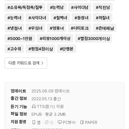
#
소유욕/독점욕/질투
#
능력남
#
사이다남
#
직진남
#
능력녀
#
사이다녀
#
철벽녀
#
동정녀
#
까칠녀
#
냉정녀
#
무심녀
#
엉뚱녀
#
더티토크
#
츤데레남
#
5000~1만원
#
리뷰1000개이상
#
별점3000개이상
#
고수위
#
평점4점이상
#
단행본
다른 키워드로 검색
업데이트
2025.06.09
업데이트
출간 정보
2022.05.13
출간
듣기 기능
TTS(듣기)
지원
파일 정보
EPUB
평균 3.2MB
지원 환경
PC뷰어
PAPER
앱
웹