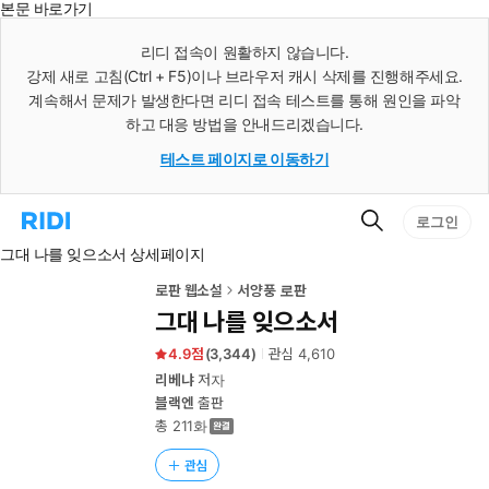
본문 바로가기
인
스
리디 접속이 원활하지 않습니다.
턴
강제 새로 고침(Ctrl + F5)이나 브라우저 캐시 삭제를 진행해주세요.
트
검
계속해서 문제가 발생한다면 리디 접속 테스트를 통해 원인을 파악
색
하고 대응 방법을 안내드리겠습니다.
테스트 페이지로 이동하기
검
리
로그인
색
디
그대 나를 잊으소서 상세페이지
홈
으
로
로판 웹소설
서양풍 로판
이
그대 나를 잊으소서
동
4.9
(
3,344
)
관심
4,610
리베냐
저자
블랙엔
출판
총 211화
관심