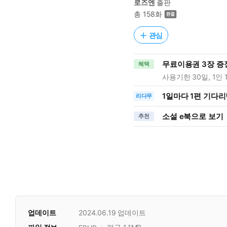
로즈엔
출판
총 158화
관심
무료이용권 3장 증
혜택
사용기한 30일, 1인 
1일
마다
1편 기다리
리다무
소설 e북으로 보기
추천
업데이트
2024.06.19
업데이트