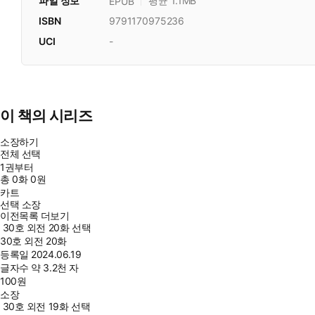
파일 정보
평균 1.1MB
EPUB
ISBN
9791170975236
UCI
-
이 책의 시리즈
소장하기
전체 선택
1권부터
총
0
화
0원
카트
선택 소장
이전목록 더보기
30호 외전 20화 선택
30호 외전 20화
등록일
2024.06.19
글자수
약 3.2천 자
100
원
소장
30호 외전 19화 선택