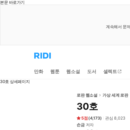
본문 바로가기
계속해서 문제
리
디
홈
으
만화
웹툰
웹소설
도서
셀렉트
로
이
30호 상세페이지
동
로판 웹소설
가상 세계 로판
30호
5
(
4,173
)
관심
8,023
손금
저자