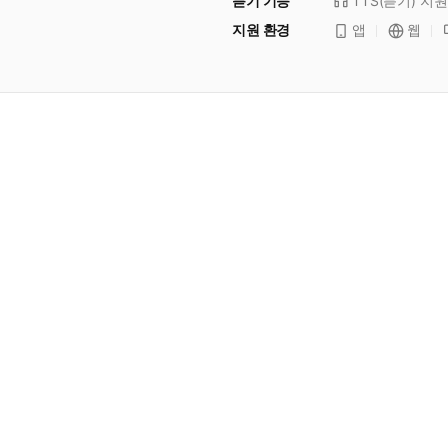
듣기 기능
TTS(듣기)
지원
지원 환경
앱
웹