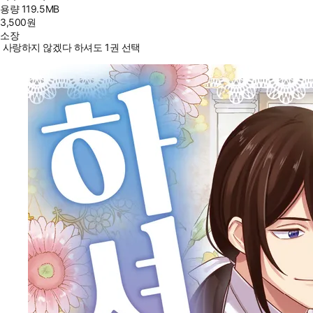
용량
119.5MB
3,500
원
소장
사랑하지 않겠다 하셔도 1권 선택