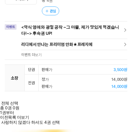
총 4권
관심
<악식 영애와 광혈 공작 ~그 마물, 제가 맛있게 먹겠습니
이벤트
다!~> 후속권 UP!
리디에서 만나는 프리미엄 만화★프레지에
이벤트 더보기
단권
판매가
3,500원
소장
정가
14,000원
전권
판매가
14,000원
전체 선택
총
0
권
0원
1권부터
이전목록 더보기
사랑하지 않겠다 하셔도 4권 선택