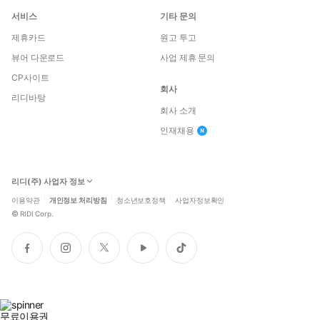
서비스
기타 문의
제휴카드
원고 투고
뷰어 다운로드
사업 제휴 문의
CP사이트
회사
리디바탕
회사 소개
인재채용
리디(주) 사업자 정보
이용약관
개인정보 처리방침
청소년보호정책
사업자정보확인
©
RIDI Corp.
페
인
트
유
틱
이
스
위
튜
톡
스
타
터
브
북
그
램
무료이용권