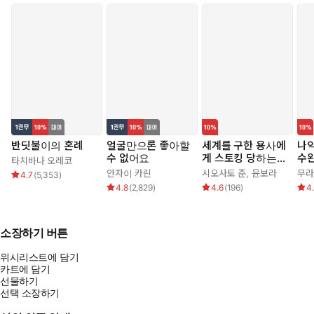
반딧불이의 혼례
얼굴만으론 좋아할
세계를 구한 용사에
나
수 없어요
게 스토킹 당하는
수
타치바나 오레코
시골 소녀 이야기
기를
안자이 카린
시오사토 준
,
윤보라
무라
4.7
(
5,353
)
4.8
(
2,829
)
4.6
(
196
)
4
소장하기 버튼
위시리스트에 담기
카트에 담기
선물하기
선택 소장하기