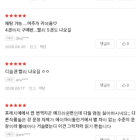
재탕 가능....여주가 귀여움♡
4권까지 구매완...빨리 5권도 나오길
dkq***
댓글
0
0
2026.06.20
신고
차단
디음권 빨리 나오길 ㅇㅇ
aru***
댓글
0
0
2026.06.17
신고
차단
프레지에에서 한 번역치곤 매끄러운편인데 다들 엄청 싫어하시네요;; 다
른작품들은 걍 문장 자체가 에이아이돌린거에서 별 차이 없는 수준의 문
장이라 볼때마다 거슬렸는디 이건 그럭저럭 읽기 편합니다
qwe***
댓글
0
1