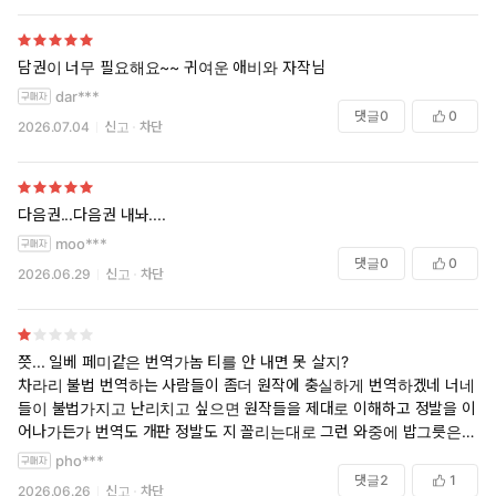
담권이 너무 필요해요~~ 귀여운 애비와 자작님
dar***
댓글
0
0
2026.07.04
신고
차단
다음권...다음권 내놔....
moo***
댓글
0
0
2026.06.29
신고
차단
쯧... 일베 페미같은 번역가놈 티를 안 내면 못 살지?
차라리 불법 번역하는 사람들이 좀더 원작에 충실하게 번역하겠네 너네
들이 불법가지고 난리치고 싶으면 원작들을 제대로 이해하고 정발을 이
어나가든가 번역도 개판 정발도 지 꼴리는대로 그런 와중에 밥그릇은 챙
기고 싶냐?
pho***
댓글
2
1
2026.06.26
신고
차단