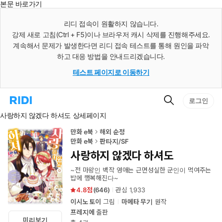
본문 바로가기
인
스
리디 접속이 원활하지 않습니다.
턴
강제 새로 고침(Ctrl + F5)이나 브라우저 캐시 삭제를 진행해주세요.
트
검
계속해서 문제가 발생한다면 리디 접속 테스트를 통해 원인을 파악
색
하고 대응 방법을 안내드리겠습니다.
테스트 페이지로 이동하기
검
리
로그인
색
디
사랑하지 않겠다 하셔도 상세페이지
홈
으
로
만화 e북
해외 순정
이
만화 e북
판타지/SF
동
사랑하지 않겠다 하셔도
~전 마왕인 백작 영애는 근면성실한 군인이 먹여주는
밥에 행복해진다~
4.8
(
646
)
관심
1,933
이시노 토이
그림
마메타 무기
원작
프레지에
출판
미리보기