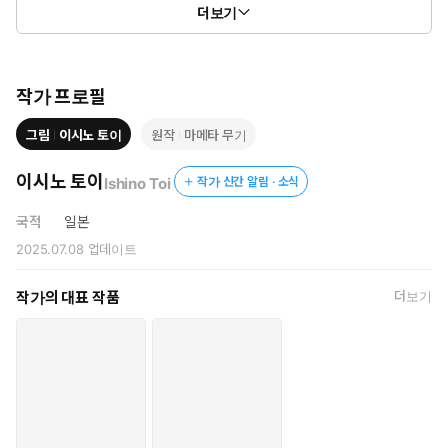
더보기
작가 프로필
그림
이시노 토이
원작
마메타 무기
이시노 토이
Ishino Toi
작가 신간 알림 · 소식
국적
일본
2025.07.08
업데이트
작가의 대표 작품
더보기