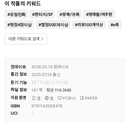
이 작품의 키워드
#
순정만화
#
판타지/SF
#
왕족/귀족
#
영애물/여주판
#
평점4점이상
#
별점500개이상
#
리뷰100개이상
#
e북
다른 키워드로 검색
업데이트
2026.05.14
업데이트
출간 정보
2025.07.14
출간
듣기 기능
TTS(듣기)
미
지원
파일 정보
161 쪽
평균 114.3MB
지원 환경
PC뷰어
PAPER
앱
웹
ISBN
9791142068478
UCI
-