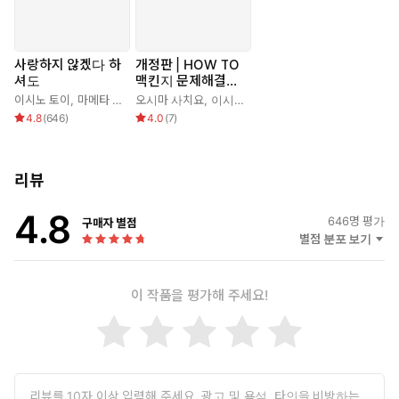
사랑하지 않겠다 하
개정판 | HOW TO
셔도
맥킨지 문제해결의
기술
이시노 토이
,
마메타 무기
오시마 사치요
,
이시노 토이
,
트렌드 프로
4.8
(
646
)
4.0
(
7
)
리뷰
4.8
646
명 평가
구매자 별점
별점 분포 보기
이 작품을 평가해 주세요!