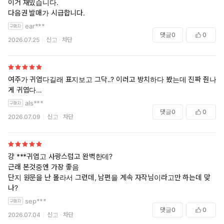
이거 재밌습니다.
다음권 발매가 시급합니다.
ear***
댓글
0
0
2026.07.25
신고
차단
여주가 귀엽다길래 표지보고 그닥..? 이러고 방치하다 봤는데 진짜 줜나
게 귀엽다…
als***
댓글
0
0
2026.07.09
신고
차단
걍 ***귀엽고 사랑스럽고 완벽한데?
근래 본것중엔 가장 좋음
단지 원문을 난 몰라서 그런데, 남편을 계속 자작님이라고만 하는데 맞
나?
sep***
댓글
0
0
2026.07.04
신고
차단