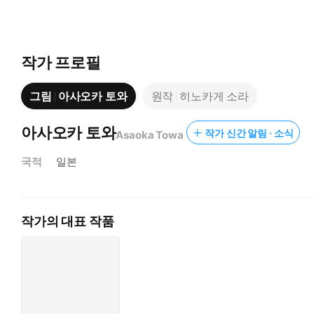
작가 프로필
그림
아사오카 토와
원작
히노카게 소라
아사오카 토와
작가 신간 알림 · 소식
Asaoka Towa
국적
일본
작가의 대표 작품