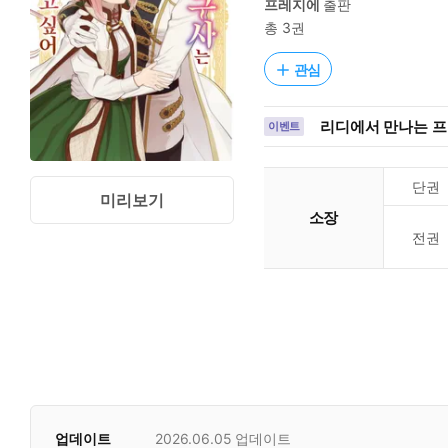
프레지에
출판
총 3권
관심
리디에서 만나는 
이벤트
단권
미리보기
소장
전권
업데이트
2026.06.05
업데이트