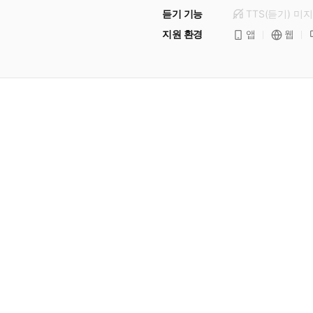
듣기 기능
TTS(듣기)
미
지
지원 환경
앱
웹