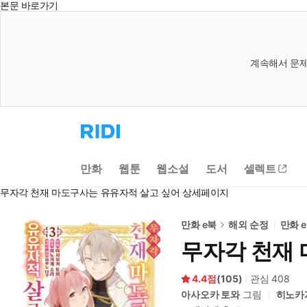
본문 바로가기
계속해서 문제
리
디
홈
으
만화
웹툰
웹소설
도서
셀렉트
로
이
무자각 천재 마도구사는 유유자적 살고 싶어 상세페이지
동
만화 e북
해외 순정
만화 
무자각 천재 
4.4
(
105
)
관심
408
아사오카 토와
그림
히노카