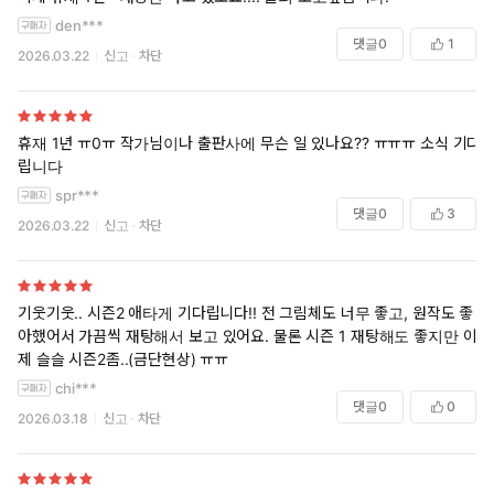
den***
댓글
0
1
2026.03.22
신고
차단
휴재 1년 ㅠ0ㅠ 작가님이나 출판사에 무슨 일 있나요?? ㅠㅠㅠ 소식 기다
립니다
spr***
댓글
0
3
2026.03.22
신고
차단
기웃기웃.. 시즌2 애타게 기다립니다!! 전 그림체도 너무 좋고, 원작도 좋
아했어서 가끔씩 재탕해서 보고 있어요. 물론 시즌 1 재탕해도 좋지만 이
제 슬슬 시즌2좀..(금단현상) ㅠㅠ
chi***
댓글
0
0
2026.03.18
신고
차단