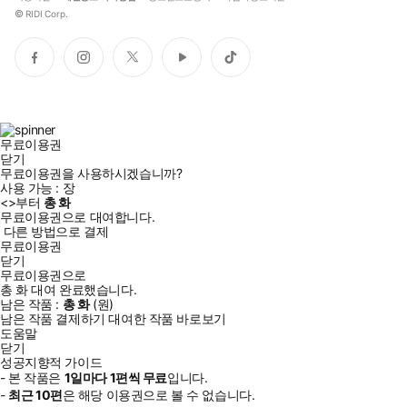
©
RIDI Corp.
페
인
트
유
틱
이
스
위
튜
톡
스
타
터
브
북
그
램
무료이용권
닫기
무료이용권을 사용하시겠습니까?
사용 가능 :
장
<
>부터
총
화
무료이용권으로 대여합니다.
다른 방법으로 결제
무료이용권
닫기
무료이용권으로
총
화
대여 완료했습니다.
남은 작품 :
총
화
(
원)
남은 작품 결제하기
대여한 작품 바로보기
도움말
닫기
성공지향적 가이드
- 본 작품은
1일
마다
1
편씩 무료
입니다.
-
최근
10편
은 해당 이용권으로 볼 수 없습니다.