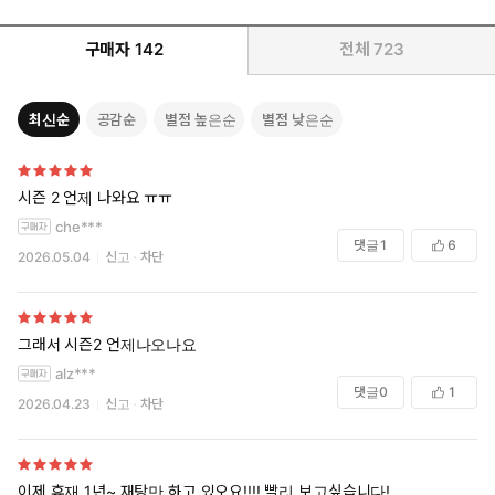
구매자
142
전체
723
최신순
공감순
별점 높은순
별점 낮은순
시즌 2 언제 나와요 ㅠㅠ
che***
댓글
1
6
2026.05.04
신고
차단
그래서 시즌2 언제나오나요
alz***
댓글
0
1
2026.04.23
신고
차단
이제 휴재 1년~ 재탕만 하고 있오요!!!! 빨리 보고싶습니다!