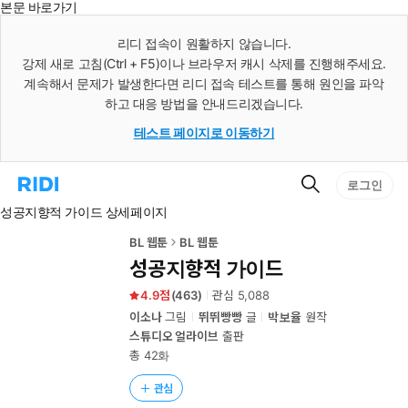
본문 바로가기
인
스
리디 접속이 원활하지 않습니다.
턴
강제 새로 고침(Ctrl + F5)이나 브라우저 캐시 삭제를 진행해주세요.
트
검
계속해서 문제가 발생한다면 리디 접속 테스트를 통해 원인을 파악
색
하고 대응 방법을 안내드리겠습니다.
테스트 페이지로 이동하기
검
리
로그인
색
디
성공지향적 가이드 상세페이지
홈
으
로
BL 웹툰
BL 웹툰
이
성공지향적 가이드
동
4.9
(
463
)
관심
5,088
이소나
그림
뛰뛰빵빵
글
박보율
원작
스튜디오 얼라이브
출판
총 42화
관심