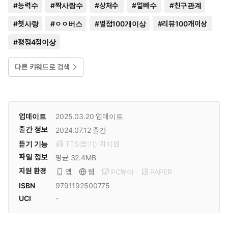
#
능력수
#
짝사랑수
#
상처수
#
얼빠수
#
친구관계
#
첫사랑
#
ㅇㅇ버스
#
별점100개이상
#
리뷰100개이상
#
평점4점이상
다른 키워드로 검색
업데이트
2025.03.20
업데이트
출간 정보
2024.07.12
출간
듣기 기능
TTS(듣기)
미
지원
파일 정보
평균 32.4MB
지원 환경
PC뷰어
PAPER
앱
웹
ISBN
9791192500775
UCI
-