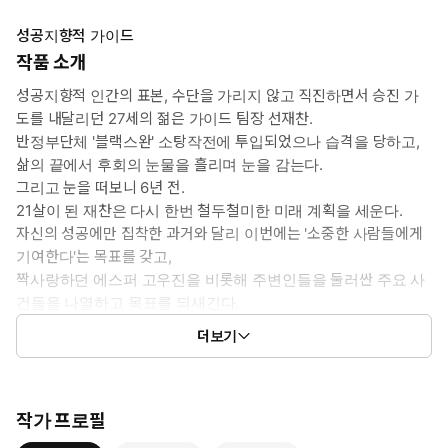
성공지향적 가이드
작품 소개
성공지향적 인간의 표본, 수단을 가리지 않고 직진하면서 승진 가
도를 내달리던 27세의 젊은 가이드 팀장 선재찬.
반정부단체 '블랙스완' 소탕작전에 투입되었으나 습격을 당하고,
삶의 끝에서 후회의 눈물을 흘리며 눈을 감는다.
그리고 눈을 떠보니 6년 전.
21살이 된 재찬은 다시 한번 철두철미한 미래 계획을 세운다.
자신의 성공에만 집착한 과거와 달리 이번에는 '소중한 사람들에게
기여한다'는 목표를 갖고,
짝사랑하던 에스퍼 고우진을 비롯해 주변인들을 둘러싼 주요 사
건들을 나열하고 목표를 되새긴다.
하지만 이전 생과 다르게 고우진은 재찬을 피하기 보다 오히려 점점
더보기
가까워지는데…?!
작가 프로필