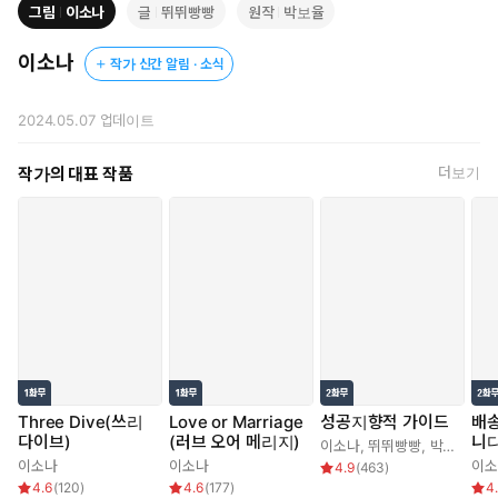
그림
이소나
글
뛰뛰빵빵
원작
박보율
이소나
작가 신간 알림 · 소식
2024.05.07
업데이트
작가의 대표 작품
더보기
Three Dive(쓰리
Love or Marriage
성공지향적 가이드
배
다이브)
(러브 오어 메리지)
니
이소나
,
뛰뛰빵빵
,
박보율
이소나
이소나
이소
4.9
(
463
)
4.6
(
120
)
4.6
(
177
)
4