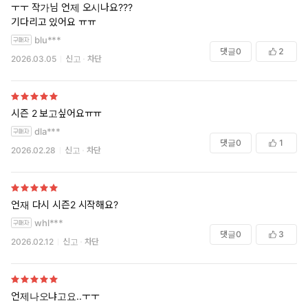
ㅜㅜ 작가님 언제 오시나요???
기다리고 있어요 ㅠㅠ
blu***
댓글
0
2
2026.03.05
신고
차단
시즌 2 보고싶어요ㅠㅠ
dla***
댓글
0
1
2026.02.28
신고
차단
언재 다시 시즌2 시작해요?
whl***
댓글
0
3
2026.02.12
신고
차단
언제나오냐고요..ㅜㅜ