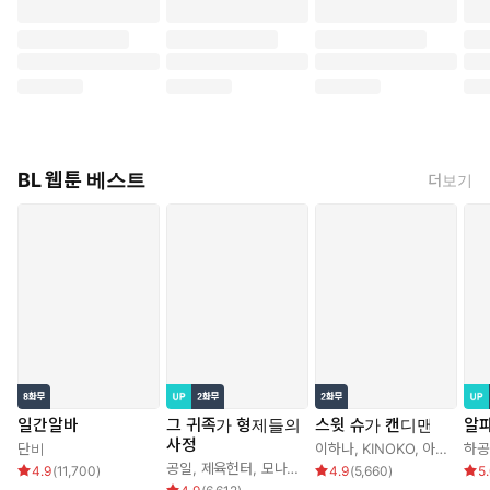
BL 웹툰 베스트
더보기
일간알바
그 귀족가 형제들의
스윗 슈가 캔디맨
알
사정
단비
이하나
,
KINOKO
,
아르카나
하공
공일
,
제육헌터
,
모나글로리아
4.9
(
11,700
)
4.9
(
5,660
)
5