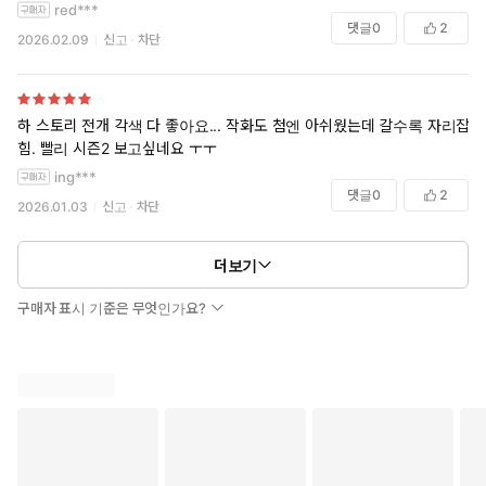
red***
댓글
0
2
2026.02.09
신고
차단
하 스토리 전개 각색 다 좋아요... 작화도 첨엔 아쉬웠는데 갈수록 자리잡
힘. 빨리 시즌2 보고싶네요 ㅜㅜ
ing***
댓글
0
2
2026.01.03
신고
차단
더보기
구매자 표시 기준은 무엇인가요?