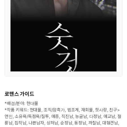
로맨스 가이드
*배경/분야: 현대물
*작품 키워드: 현대물, 조직/암흑가, 법조계, 재회물, 첫사랑, 친구>
연인, 소유욕/독점욕/질투, 애증, 직진남, 능글남, 다정남, 애교남, 절
륜남, 집착남, 나쁜남자, 상처남, 순정남, 동정남, 까칠남, 대형견남,