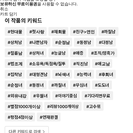
보유하신 무료이용권
을 사용할 수 없습니다.
취소
카트 담기
이 작품의 키워드
#
현대물
#
첫사랑
#
재회물
#
친구>연인
#
까칠남
#
상처남
#
나쁜남자
#
순정남
#
동정남
#
다정남
#
절륜남
#
상처녀
#
능글남
#
애증
#
조직/암흑가
#
법조계
#
소유욕/독점욕/질투
#
직진남
#
애교남
#
집착남
#
대형견남
#
뇌섹녀
#
능력녀
#
후회녀
#
순정녀
#
동정녀
#
까칠녀
#
무심녀
#
도도녀
#
외유내강
#
우월녀
#
이야기중심
#
기다리면무료
#
별점1000개이상
#
리뷰1000개이상
#
고수위
#
평점4점이상
#
연재완결
다른 키워드로 검색