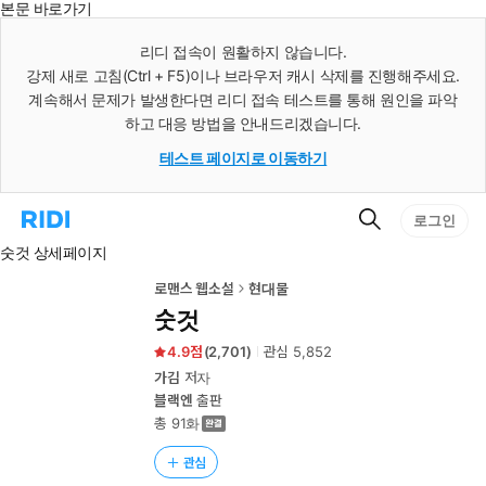
본문 바로가기
인
스
리디 접속이 원활하지 않습니다.
턴
강제 새로 고침(Ctrl + F5)이나 브라우저 캐시 삭제를 진행해주세요.
트
검
계속해서 문제가 발생한다면 리디 접속 테스트를 통해 원인을 파악
색
하고 대응 방법을 안내드리겠습니다.
테스트 페이지로 이동하기
검
리
로그인
색
디
숫것 상세페이지
홈
으
로
로맨스 웹소설
현대물
이
숫것
동
4.9
(
2,701
)
관심
5,852
가김
저자
블랙엔
출판
총 91화
관심