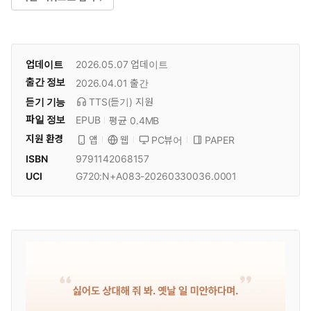
업데이트
2026.05.07
업데이트
출간 정보
2026.04.01
출간
듣기 기능
TTS(듣기)
지원
파일 정보
EPUB
평균 0.4MB
지원 환경
PC뷰어
PAPER
앱
웹
ISBN
9791142068157
UCI
G720:N+A083-20260330036.0001