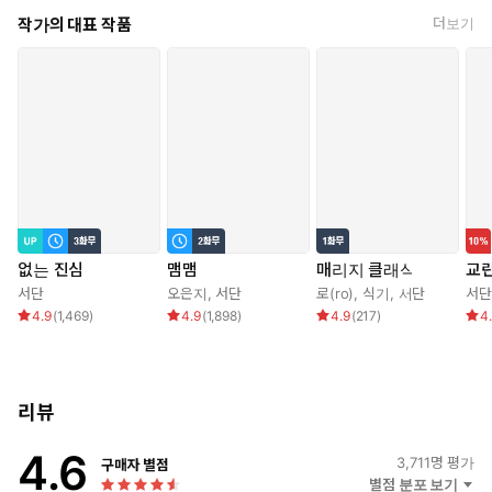
작가의 대표 작품
더보기
말을 내뱉고 나서야 자신이 무슨 말을 한 건지 깨달았다. 아차 싶
었으나 주워 담을 수도 없단 생각에, 이대로 그냥 더 뻔뻔해져 버리
자고 생각했다.
“…해도 돼요?”
매앰, 맴, 맴.
어디선가 매미 우는 소리가 시끄럽게 들려오고 있었다.
여름 한 철. 이 뜨거운 감정에 휩쓸려 무슨 짓을 한대도 후회는 없을
것 같았다.
없는 진심
맴맴
매리지 클래식
교
서단
오은지
,
서단
로(ro)
,
식기
,
서단
서단
4.9
(
1,469
)
4.9
(
1,898
)
4.9
(
217
)
4
리뷰
4.6
3,711
명 평가
구매자 별점
별점 분포 보기