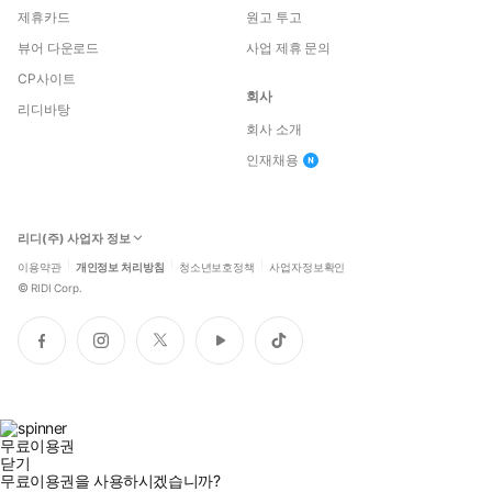
제휴카드
원고 투고
뷰어 다운로드
사업 제휴 문의
CP사이트
회사
리디바탕
회사 소개
인재채용
리디(주) 사업자 정보
이용약관
개인정보 처리방침
청소년보호정책
사업자정보확인
©
RIDI Corp.
페
인
트
유
틱
이
스
위
튜
톡
스
타
터
브
북
그
램
무료이용권
닫기
무료이용권을 사용하시겠습니까?