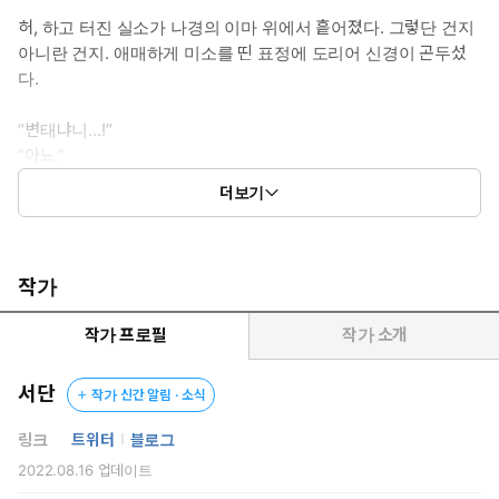
허, 하고 터진 실소가 나경의 이마 위에서 흩어졌다. 그렇단 건지
아니란 건지. 애매하게 미소를 띤 표정에 도리어 신경이 곤두섰
다.
“변태냐니…!”
“아뇨.”
“…….”
더보기
“아닌데요, 변태.”
코앞에서 울리는 낮은 음성이 이상하리만큼 다정하게 느껴졌다.
코끝을 자극하는 세련되고 묵직한 향수 냄새는 또 어떻고.
작가
그러니까 애초에 이건 다 이 남자 탓이었다. 기이할 만큼 매력적인
이 남자가 유죄인 거다.
작가 프로필
작가 소개
“저 취한 거 맞는 것 같아요.”
서단
작가 신간 알림 · 소식
순간 도무지 말도 안 되는 충동이 일었다.
링크
트위터
블로그
2022.08.16
업데이트
“키스하고 싶어요, 검사님이랑.”