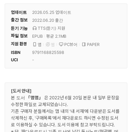
업데이트
2026.05.25
업데이트
출간 정보
2022.06.20
출간
듣기 기능
TTS(듣기)
지원
파일 정보
EPUB
평균 2.1MB
지원 환경
PC뷰어
PAPER
앱
웹
ISBN
9791168825598
UCI
-
[도서 안내]
본 도서
「맴맴」
은 2022년 6월 20일 본문 내 일부 문장을
수정한 파일로 교체되었습니다.
기존 구매자 분들께서는 앱 내의 '내 서재'에 다운받은 도서를
삭제하신 후, '구매목록'에서 재다운로드 하시면 수정된 도서
로 이용하실 수 있습니다. 도서 이용에 참고 부탁드립니다.
※ 단, 재다운로드시 기존 도서에 남긴 독서노트(형광펜, 메