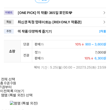
[ONE PICK] 이 작품! 365일 포인트🩷
이벤트
최신권 독점 업데이트는 [RIDI ONLY 작품관]
독점
이 작품 다양하게 즐기기
추천
2
작품
단권
판매가
10
%↓
900 ~ 3,600원
소장
정가
7,000원
전권
판매가
10
%↓
6,300원
혜택 기간 :
5.25(월) 00:00 ~ 2027.5.25(화) 23:59
전체 선택
총
0
권
0원
1권부터
이전목록 더보기
맴맴 (특별 외전) 선택