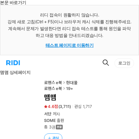
본문 바로가기
인
스
리디 접속이 원활하지 않습니다.
턴
강제 새로 고침(Ctrl + F5)이나 브라우저 캐시 삭제를 진행해주세요.
트
검
계속해서 문제가 발생한다면 리디 접속 테스트를 통해 원인을 파악
색
하고 대응 방법을 안내드리겠습니다.
테스트 페이지로 이동하기
검
리
로그인
색
디
맴맴 상세페이지
홈
으
로
로맨스 e북
현대물
이
로맨스 e북
19+
동
맴맴
4.6
(
3,711
)
관심
1,717
서단
저자
SOME
출판
총 3권
관심