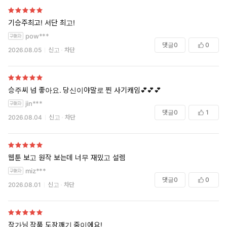
기승주최고! 서단 최고!
pow***
댓글
0
0
2026.08.05
신고
차단
승주씨 넘 좋아요. 당신이야말로 찐 사기캐임💕💕💕
jin***
댓글
0
1
2026.08.04
신고
차단
웹툰 보고 원작 보는데 너무 재밌고 설렘
miz***
댓글
0
0
2026.08.01
신고
차단
작가님 작품 도장깨기 중이에요!