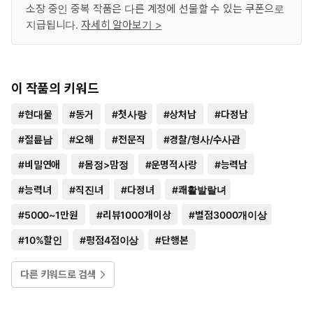
소장 중인 중복 작품은 다른 계정에 선물할 수 있는 쿠폰으로
지급됩니다.
자세히 알아보기 >
이 작품의 키워드
#
현대물
#
동거
#
첫사랑
#
상처남
#
다정남
#
절륜남
#
오해
#
전문직
#
경찰/형사/수사관
#
비밀연애
#
몸정>맘정
#
운명적사랑
#
능력남
#
능력녀
#
직진녀
#
다정녀
#
쾌활발랄녀
#
5000~1만원
#
리뷰1000개이상
#
별점3000개이상
#
10%할인
#
평점4점이상
#
단행본
다른 키워드로 검색