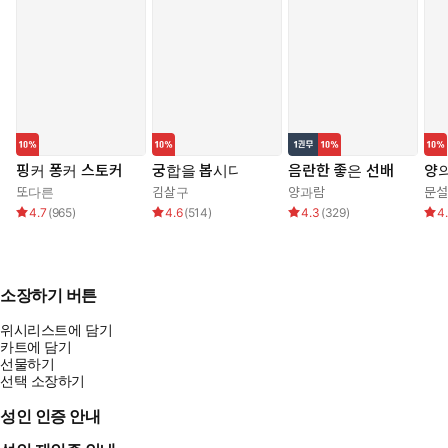
핑커 퐁커 스토커
궁합을 봅시다
음란한 좋은 선배
양의
또다른
김살구
양과람
문설
4.7
(
965
)
4.6
(
514
)
4.3
(
329
)
4
소장하기 버튼
위시리스트에 담기
카트에 담기
선물하기
선택 소장하기
성인 인증 안내