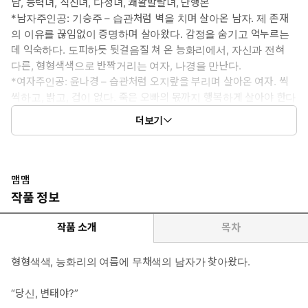
남, 능력녀, 직진녀, 다정녀, 쾌활발랄녀, 단행본
*남자주인공: 기승주 – 습관처럼 벽을 치며 살아온 남자. 제 존재
의 이유를 끊임없이 증명하며 살아왔다. 감정을 숨기고 억누르는
데 익숙하다. 도피하듯 뒷걸음질 쳐 온 능화리에서, 자신과 전혀
다른, 형형색색으로 반짝거리는 여자, 나경을 만난다.
*여자주인공: 윤나경 – 습관처럼 오지랖을 부리며 살아온 여자. 씩
씩하고, 밝고, 겁이 없다. 죽은 오빠의 몫까지 행복하게 살아야 한다
는 강박이 있다. 감정을 숨기는 데 익숙지 못하다. 가장 사랑하는 계
더보기
절인 여름의 초입. 무채색의 이방인, 승주를 만난다.
*이럴 때 보세요: 알콩달콩한 사랑이야기에 푹 빠지고 싶을 때
*공감 글귀:
“할까, 우리.”
맴맴
작품 정보
작품 소개
목차
형형색색, 능화리의 여름에 무채색의 남자가 찾아왔다.
“당신, 변태야?”