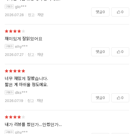
glo***
댓글
0
0
2026.07.28
신고
차단
재미있게 잘읽었어요
ehy***
댓글
0
0
2026.07.27
신고
차단
너무 재밌게 잘봤습니다.
짧은 게 아쉬울 정도에요.
dks***
댓글
0
0
2026.07.19
신고
차단
내가 리뷰를 썼던가...안썼던가...
ohy***